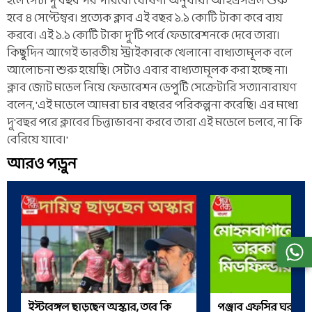
হলে সেটা দু'বছর পর পারবে। ঘোষণা অনুযায়ী আইএসএল শুরু
হবে ৪ সেপ্টেম্বর। প্রত্যেক ক্লাব এই বছর ১.১ কোটি টাকা করে ব্যয়
করবে। এই ১.১ কোটি টাকা দু'টি পর্বে ফেডারেশনকে দেবে তারা।
কিছুদিন আগেই ভারতীয় স্ট্রাইকারকে খেলানো বাধ্যতামূলক বলে
আলোচনা শুরু হয়েছি। সেটাও এবার বাধ্যতামূলক করা হচ্ছে না।
ক্লাব জোট মডেল নিয়ে ফেডারেশন ডেপুটি সেক্রেটারি সত্যানারায়ণ
বলেন, 'এই মডেলে আমরা চার বছরের পরিকল্পনা করেছি। এর মধ্যে
দু'বছর পরে ক্লাবের চিন্তাভাবনা করবে তারা এই মডেলে চলবে, না কি
বেরিয়ে যাবে।'
আরও পড়ুন
ইস্টবেঙ্গল ছাড়ছেন অস্কার, তবে কি
পঞ্জাব এফসির ঘর ভা