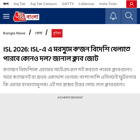
বাংলা
Aaj Tak
Aaj Tak Campus
GNTTV
Lallantop
India Today
Business
Bangla News
খেলা
ফুটবল
ISL 2026: ISL-এ এ মরসুমে ক'জন বিদেশি খেলাতে
পারবে কোনও দল? জানাল ক্লাব জোট
কতজন বিদেশিকে এবারের আইএসএলে সই করাতে পারবে ক্লাবগুলো।
আর কতজনই বা প্রথম একাদশে খেলবে। পাশাপাশি ওসিআই ফুটবলার
কি এবারে বাধ্যতামূলক। এই সব প্রশ্নের উত্তর পেয়ে গেল ক্লাবগুলো।
ADVERTISEMENT