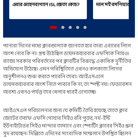
এবার মোহনবাগানে ISL জেতা কোচ?
দলে সই বসনিয়ার তা
পনেরো দিনের মধ্যে ক্লাবগুলোকে জানাতে হবে তারা এবারের লিগে
অংশ নেবে কি না। প্রশ্ন উঠেছিল ডায়মন্ডহারবার এফসিকে নিয়েও।
রাজ্যে সরকার পরিবর্তনের পর ক্লাবটির বিরুদ্ধে একাধিক দুর্নীতির
অভিযোগ উঠেছে। এমন পরিস্থিতিতে এখনও কলকাতা লিগের
অনুশীলনও শুরু করতে পারেনি তারা। আইএসএলে
ডায়মন্ডহারবার অংশ নিতে পারবে কি না, তা স্পষ্ট নয়। ফেডারেশন
অবশ্য এখনও পর্যন্ত তার খেলবে ধরেই এগোচ্ছে।
আইএসএল পরিচালনার জন্য যে কমিটি তৈরি হয়েছে, তাতে ক্লাব
জোটের তরফে এফসি গোয়ার সিইও রবি পুত্তর, নর্থ-ইস্ট
ইউনাইটেডের সিইও মান্দার তামানে এবং স্পোর্টিং ক্লাবের সিইও ধ্রুব
সুদ রয়েছেন। দিল্লিতে এদিনের সাংবাদিক সম্মেলনে উপস্থিত ছিলেন