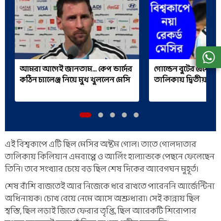
আমরা আগেই জানতাম... কেপ ভার্দের
গোল্ডেন বুটের রেসে ফার্
কঠিন চ্যালেঞ্জ নিয়ে মুখ খুললেন মেসি
তালিকায় দ্বিতীয় ও ত
এই বিশ্বকাপে এটি ছিল মেসির অষ্টম গোল। তাতে গোলদাতার
তালিকায় কিলিয়ান এমবাপ্পে ও আর্লিং হাল্যান্ডকে পেছনে ফেলেছেন
তিনি। তবে সংখ্যার চেয়ে বড় ছিল শেষ দিকের আবেগঘন মুহূর্ত।
শেষ বাঁশি বাজতেই আর নিজেকে ধরে রাখতে পারেননি আর্জেন্টিনা
অধিনায়ক। চোখ বেয়ে নেমে আসে অশ্রুধারা। সেই কান্নায় ছিল
স্বস্তি, ছিল লড়াই জিতে ফেরার তৃপ্তি, ছিল আরেকটি শিরোপার