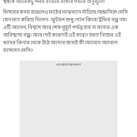
স্বপ্নকে আরেকটু সময় বাঁচিয়ে রাখার গভীর অনুভূতি।
মিসরের হৃদয় ভাঙলেও মাঠের মাঝখানে দাঁড়িয়ে অশ্রুসিক্ত মেসি
যেন মনে করিয়ে দিলেন- ফুটবল শুধু গোল কিংবা ট্রফির গল্প নয়।
এটি আবেগ, বিশ্বাস আর শেষ মুহূর্ত পর্যন্ত হার না মানার এক
অবিশ্বাস্য গল্প। আর সেই কারণেই এই কান্না? হয়ত নিজের এই
খাদের কিনার থেকে উঠে আসার জন্যই কী আবেগে আবেগে
ভাসলেন মেসি?
ADVERTISEMENT