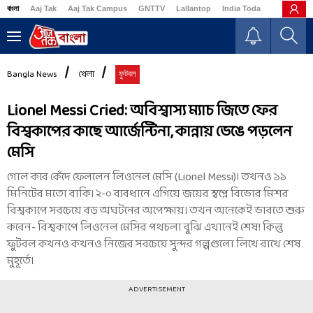
বাংলা
Aaj Tak
Aaj Tak Campus
GNTTV
Lallantop
India Today
Business
Bangla News
খেলা
ফুটবল
Lionel Messi Cried: অবিশ্বাস্য ম্যাচ জিতে ফের
বিশ্বকাপের কাছে আর্জেন্টিনা, কান্নায় ভেঙে পড়লেন
মেসি
গোল করে কেঁদে ফেললেন লিওনেল মেসি (Lionel Messi)। তখনও ১১
মিনিটের মতো বাকি। ২-০ ব্যবধানে এগিয়ে জয়ের স্বপ্নে বিভোর মিশর
বিশ্বকাপে সবচেয়ে বড় অঘটনের অপেক্ষায়। তখন অনেকেই ভাবতে শুরু
করেন- বিশ্বকাপে লিওনেল মেসির পথচলা বুঝি এখানেই শেষ! কিন্তু
ফুটবল কখনও কখনও নিজের সবচেয়ে সুন্দর গল্পগুলো লিখে রাখে শেষ
মুহূর্তে।
ADVERTISEMENT