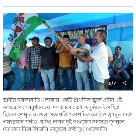
6
/
7
স্থানীয় মঙ্গলাবাড়ি এলাকায় একটি প্রাথমিক স্কুলে এদিন এই
দলত্যাগের অনুষ্ঠান হয়। দলত্যাগের এই অনুষ্ঠানে উপস্থিত
ছিলেন তৃণমূলের জেলা সভাপতি প্রকাশচিক বরাই ও তৃণমূল নেতা
গঙ্গাপ্রসাদ শর্মাও। যদিও দলের দুই পঞ্চায়েত সদস্যের তৃণমূলে
যোগদান নিয়ে বিজেপি নেতৃত্বের কেউ মুখ খোলেননি।