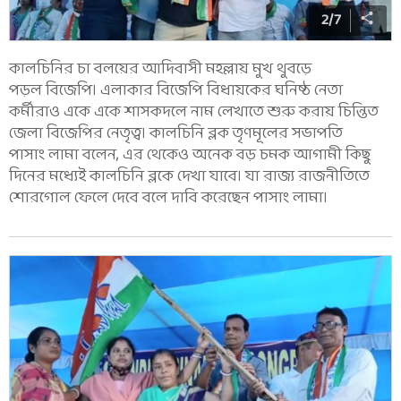
2
/
7
কালচিনির চা বলয়ের আদিবাসী মহল্লায় মুখ থুবড়ে
পড়ল বিজেপি। এলাকার বিজেপি বিধায়কের ঘনিষ্ঠ নেতা
কর্মীরাও একে একে শাসকদলে নাম লেখাতে শুরু করায় চিন্তিত
জেলা বিজেপির নেতৃত্ব। কালচিনি ব্লক তৃণমূলের সভাপতি
পাসাং লামা বলেন, এর থেকেও অনেক বড় চমক আগামী কিছু
দিনের মধ্যেই কালচিনি ব্লকে দেখা যাবে। যা রাজ্য রাজনীতিতে
শোরগোল ফেলে দেবে বলে দাবি করেছেন পাসাং লামা।