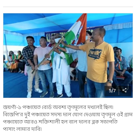
5
/
7
জয়গাঁ-১ পঞ্চায়েত বোর্ড অবশ্য তৃণমূলের দখলেই ছিল।
বিজেপি’র দু‌ই পঞ্চায়েত সদস্য দলে যোগ দেওয়ায় তৃণমূল ওই গ্রাম
পঞ্চায়েতে আরও শক্তিশালী হল বলে দলের ব্লক সভাপতি
পাসাং লামার দাবি।