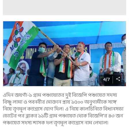
4
/
7
এদিন জয়গাঁ-১ গ্রাম পঞ্চায়েতের দুই বিজেপি পঞ্চায়েত সদস্য
বিষ্ণু লামা ও পবনবীর মোক্তান প্রায় ১৫০০ অনুগামীকে সঙ্গে
নিয়ে তৃণমূল কংগ্রেসে যোগ দিল। এ নিয়ে কালচিনিতে বিধানসভা
ভোটের পর ব্লকের ১১টি গ্রাম পঞ্চায়েত থেকে বিজেপি’র ৪৩ জন
পঞ্চায়েত সদস্য শাসক দল তৃণমূল কংগ্রেসে নাম লেখাল।