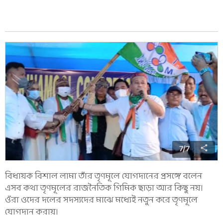
7
/
7
বিধায়ক বিশাল লামা তাঁর তৃণমূলে যোগদানের প্রসঙ্গে বলেন
এসব কথা তৃণমূলের রাজনৈতিক গিমিক ছাড়া আর কিছু নয়।
ওঁরা ওদের দলের সদস্যদের মাঝে মধ্যেই নতুন করে তৃণমূলে
যোগদান করায়।