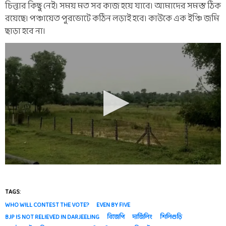
চিন্তার কিছু নেই। সময় মত সব কাজ হয়ে যাবে। আমাদের সমস্ত ঠিক
রয়েছে। পঞ্চায়েত পুরভোটে কঠিন লড়াই হবে। কাউকে এক ইঞ্চি জমি
ছাড়া হবে না।
TAGS:
WHO WILL CONTEST THE VOTE?
EVEN BY FIVE
BJP IS NOT RELIEVED IN DARJEELING
বিজেপি
দার্জিলিং
শিলিগুড়ি