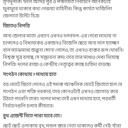
তৃণমূলকে। ফলে আসন্ন পুর ও পঞ্চায়েত নির্বাচনে অনেকটাই
ফুরফুরে থাকার কথা গেরুয়া বাহিনীর। কিন্তু কার্যত দার্জিলিং
জেলাতে উল্টো চিত্র।
জিতেও বিপত্তি
অন্য জেলার মতো এখানে এখনও দলবদল-এর গেরো মাথায় না
চাপলেও ৫ বিধায়কের একজনও বিজেপি ছেড়ে অন্য দলে যাচ্ছেন
বলে মাঝেমধ্যে জল্পনা শোনা গেলেও, তা এখনও বাস্তব রূপ দেখেনি।
বিশ্বস্ত সূত্র বলছে, সে সম্ভাবনা কম। তবে তার মধ্যেও দেখা দিয়েছে
বিপত্তি। দলের রাজ্য ও কেন্দ্রীয় নেতৃত্বের কাছে চাহিদা বাড়ছে।
সংগঠন কোথায় ? মাথায় হাত
বড় ভোটে জিতে গেলেও এই সমস্ত আঞ্চলিক ভোটে জিততে হলে যে
সংগঠন এবং শক্তি দরকার, তার কোনওটাই এখনও জোগাড় করে
উঠতে পারেনি তারা। দলের মধ্যে তাই এখন মাথায় হাত, পরবর্তী
নির্বাচনগুলি চলবে কীভাবে।
বুথ এজেন্ট দিতে পারা যাবে তো !
ছোট ছোট এলাকায় বুথ, মন্ডল স্তরে নেতা থাকলেও কর্মী নেই। যাঁরা