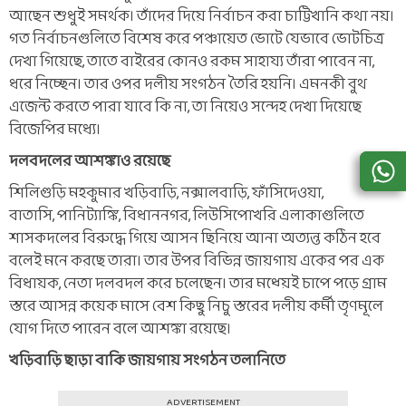
আছেন শুধুই সমর্থক। তাঁদের দিয়ে নির্বাচন করা চাট্টিখানি কথা নয়।
গত নির্বাচনগুলিতে বিশেষ করে পঞ্চায়েত ভোটে যেভাবে ভোটচিত্র
দেখা গিয়েছে, তাতে বাইরের কোনও রকম সাহায্য তাঁরা পাবেন না,
ধরে নিচ্ছেন। তার ওপর দলীয় সংগঠন তৈরি হয়নি। এমনকী বুথ
এজেন্ট করতে পারা যাবে কি না, তা নিয়েও সন্দেহ দেখা দিয়েছে
বিজেপির মধ্যে।
দলবদলের আশঙ্কাও রয়েছে
শিলিগুড়ি মহকুমার খড়িবাড়ি, নক্সালবাড়ি, ফাঁসিদেওয়া,
বাতাসি, পানিট্যাঙ্কি, বিধাননগর, লিউসিপোখরি এলাকাগুলিতে
শাসকদলের বিরুদ্ধে গিয়ে আসন ছিনিয়ে আনা অত্যন্ত কঠিন হবে
বলেই মনে করছে তারা। তার উপর বিভিন্ন জায়গায় একের পর এক
বিধায়ক, নেতা দলবদল করে চলেছেন। তার মধ্য়েই চাপে পড়ে গ্রাম
স্তরে আসন্ন কয়েক মাসে বেশ কিছু নিচু স্তরের দলীয় কর্মী তৃণমূলে
যোগ দিতে পারেন বলে আশঙ্কা রয়েছে।
খড়িবাড়ি ছাড়া বাকি জায়গায় সংগঠন তলানিতে
ADVERTISEMENT