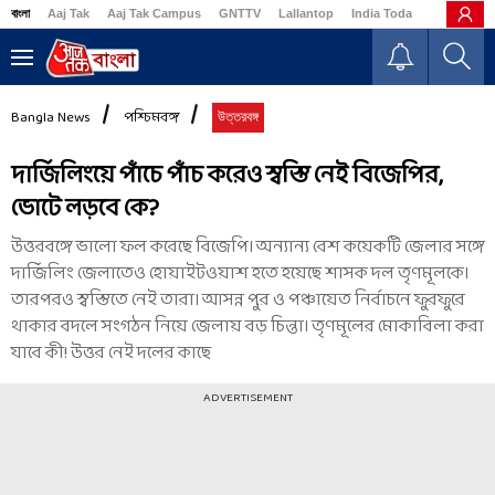
বাংলা
Aaj Tak
Aaj Tak Campus
GNTTV
Lallantop
India Today
Business
Bangla News
পশ্চিমবঙ্গ
উত্তরবঙ্গ
দার্জিলিংয়ে পাঁচে পাঁচ করেও স্বস্তি নেই বিজেপির,
ভোটে লড়বে কে?
উত্তরবঙ্গে ভালো ফল করেছে বিজেপি। অন্যান্য বেশ কয়েকটি জেলার সঙ্গে
দার্জিলিং জেলাতেও হোয়াইটওয়াশ হতে হয়েছে শাসক দল তৃণমূলকে।
তারপরও স্বস্তিতে নেই তারা। আসন্ন পুর ও পঞ্চায়েত নির্বাচনে ফুরফুরে
থাকার বদলে সংগঠন নিয়ে জেলায় বড় চিন্তা। তৃণমূলের মোকাবিলা করা
যাবে কী! উত্তর নেই দলের কাছে
ADVERTISEMENT