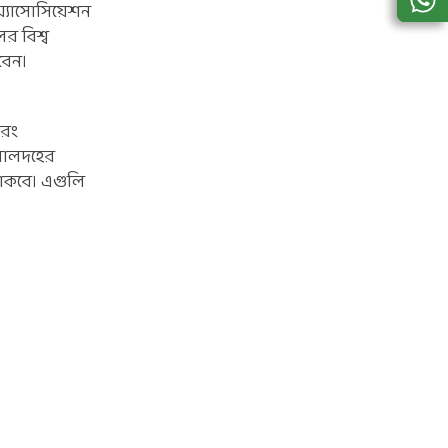
অ্যাসোসিয়েশন
র বিশ্ব
বেন।
বরং
 মালদহের
াকবে। এগুলি