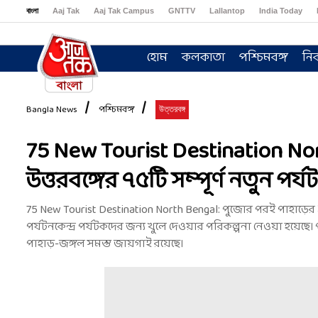
বাংলা
Aaj Tak
Aaj Tak Campus
GNTTV
Lallantop
India Today
Sports Tak
Crime Tak
Astro Tak
Gaming
Brides Today
Ishq FM
হোম
কলকাতা
পশ্চিমবঙ্গ
নির
Bangla News
পশ্চিমবঙ্গ
উত্তরবঙ্গ
75 New Tourist Destination Nor
উত্তরবঙ্গের ৭৫টি সম্পূর্ণ নতুন পর্যটন
75 New Tourist Destination North Bengal: পুজোর পরই পাহাড়ের ১০
পর্যটনকেন্দ্র পর্যটকদের জন্য খুলে দেওয়ার পরিকল্পনা নেওয়া হয়েছে।
পাহাড়-জঙ্গল সমস্ত জায়গাই রয়েছে।