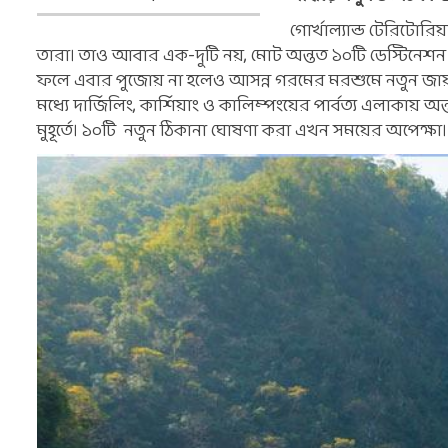
গোর্খাল্যান্ড টেরিটোর
তারা। তাও আবার এক-দুটি নয়, মোট অন্তত ১০টি ডেস্টিনেশন 
ফলে এবার পুজোয় না হলেও আসন্ন গরমের মরশুমে নতুন জায়গা
মধ্যে দার্জিলিং, কার্শিয়াং ও কালিম্পংয়ের পার্বত্য এলাকায় অন্ত
মুহূর্তে। ১০টি নতুন ঠিকানা ঘোষণা করা এখন সময়ের অপেক্ষা