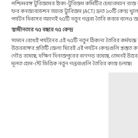
পশ্চিমবঙ্গ টুরিজমের ইকো-‌টুরিজম কমিটির চেয়ারম্যান রাজ
ফর কনজারভেশন অ্যান্ড ট্যুরিজম (‌ACT) দ্রুত ১০টি কেন্দ্র খ
পর্যটন দিবসের আগেই ৭৫টি নতুন গন্তব্য তৈরি করবে বলেও জান
স্বাধীনতার ৭৫ বছরে ৭৫ কেন্দ্র
সামনে রেখেই পর্যটনের এই ৭৫টি নতুন ঠিকানা তৈরির কর্মযজ্ঞ চ
উত্তরবঙ্গের প্রতিটি জেলা ঘিরেই এই পর্যটন কেন্দ্রগুলি প্রস
গৌড় রয়েছে, দক্ষিণ দিনাজপুরের বাণগড় রয়েছে, তেমনই উত্তর
মূলত হোম-‌স্টে ভিত্তিক নতুন গন্তব্যগুলি তৈরির কাজ চলছে।