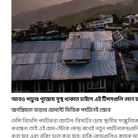
আরও পড়ুনঃ পুজোয় সুস্থ থাকতে চাইলে এই টিপসগুলি মেনে 
জনপ্রিয়তা বাড়ায় হোমস্টে ভিত্তিক পর্যটনেই জোর
দেশি বিদেশি পর্যটকরা হোটেল-রিসর্টের চেয়ে স্থানীয় সংষ্কৃতি
করছেন। তাই এই হোম-স্টেকে কেন্দ্র করেই নতুন পর্যটনকেন্দ্রগুল
করা হবে এবং বুকিং চালু করা হবে। বাকি কেন্দ্রগুলিও কয়েক ম