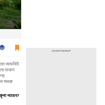
ADVERTISEMENT
ম কিংবা অফবিট
জন্য দারুণ
দ্র
গল সমস্ত
কৃপা পাবেন?