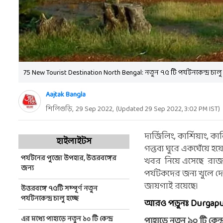
75 New Tourist Destination North Bengal: নতুন ৭৫ টি পর্যটনকেন্দ্র চালু হ
Aajtak Bangla
শিলিগুড়ি,
29 Sep 2022
,
(Updated
29 Sep 2022, 3:02 PM
IST)
দার্জিলিং, কার্শিয়াং, ক
হাইলাইটস
গন্তব্য ঘুরে একঘেঁয়ে হয়
পর্যটনের পুজো উপহার, উত্তরবঙ্গের
খবর নিয়ে এসেছে রাজ্য
জন্য
পর্যটকদের জন্য খুলে দ
জায়গাই রয়েছে।
উত্তরবঙ্গে ৭৫টি সম্পূর্ণ নতুন
পর্যটনকেন্দ্র চালু হচ্ছে
আরও পড়ুনঃ Durgapuja
এর মধ্যে পাহাড়ে নতুন ১০ টি কেন্দ্র
পাহাড়ে নতুন ১০ টি কেন্দ্