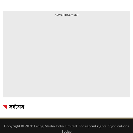
ADVERTISEMENT
সর্বশেষ
Copyright © 2026 Living Media India Limited. For reprint rights:
Syndications
Today