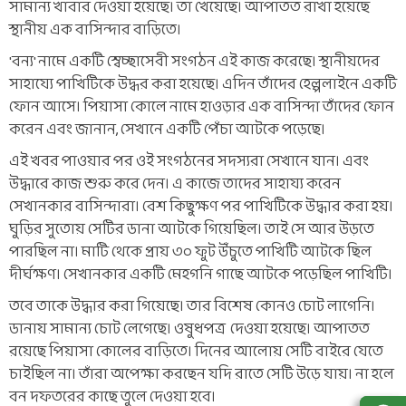
সামান্য খাবার দেওয়া হয়েছে। তা খেয়েছে। আপাতত রাখা হয়েছে
স্থানীয় এক বাসিন্দার বাড়িতে।
'বন্য' নামে একটি স্বেচ্ছাসেবী সংগঠন এই কাজ করেছে। স্থানীয়দের
সাহায্যে পাখিটিকে উদ্ধর করা হয়েছে। এদিন তাঁদের হেল্পলাইনে একটি
ফোন আসে। পিয়াসা কোলে নামে হাওড়ার এক বাসিন্দা তাঁদের ফোন
করেন এবং জানান, সেখানে একটি পেঁচা আটকে পড়েছে।
এই খবর পাওয়ার পর ওই সংগঠনের সদস্যরা সেখানে যান। এবং
উদ্ধারে কাজ শুরু করে দেন। এ কাজে তাদের সাহায্য করেন
সেখানকার বাসিন্দারা। বেশ কিছুক্ষণ পর পাখিটিকে উদ্ধার করা হয়।
ঘুড়ির সুতোয় সেটির ডানা আটকে গিয়েছিল। তাই সে আর উড়তে
পারছিল না। মাটি থেকে প্রায় ৩০ ফুট উঁচুতে পাখিটি আটকে ছিল
দীর্ঘক্ষণ। সেখানকার একটি মেহগনি গাছে আটকে পড়েছিল পাখিটি।
তবে তাকে উদ্ধার করা গিয়েছে। তার বিশেষ কোনও চোট লাগেনি।
ডানায় সামান্য চোট লেগেছে। ওষুধপত্র দেওয়া হয়েছে। আপাতত
রয়েছে পিয়াসা কোলের বাড়িতে। দিনের আলোয় সেটি বাইরে যেতে
চাইছিল না। তাঁরা অপেক্ষা করছেন যদি রাতে সেটি উড়ে যায়। না হলে
বন দফতরের কাছে তুলে দেওয়া হবে।