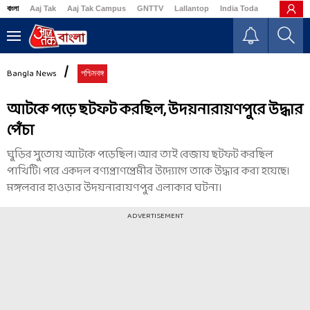
বাংলা
Aaj Tak
Aaj Tak Campus
GNTTV
Lallantop
India Today
Business
Bangla News
পশ্চিমবঙ্গ
আটকে পড়ে ছটফট করছিল, উদয়নারায়ণপুরে উদ্ধার
পেঁচা
ঘুড়ির সুতোয় আটকে পড়েছিল। আর তাই বেজায় ছটফট করছিল
পাখিটি। পরে একদল বণ্যপ্রাণপ্রেমীর উদ্যোগে তাকে উদ্ধার করা হয়েছে।
মঙ্গলবার হাওড়ার উদয়নারায়ণপুর এলাকার ঘটনা।
ADVERTISEMENT