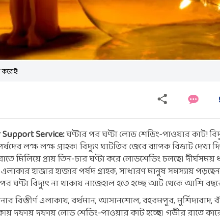
ন করেই!
Support Service:
ঘণ্টার পর ঘণ্টা লোড শেডিং-পাওয়ার কাট! বিদ্য
দের লক্ষ লক্ষ গ্রাহক। বিদ্যুৎ ঘাটতির জেরে ব্যাপক বিভ্রাট দেখা দি
 রাতে মিলিয়ে প্রায় তিন-চার ঘণ্টা করে লোডশেডিং চলছে। দীর্ঘসময়
ীর্ণ এলাকার হাজার হাজার পর্ষদ গ্রাহক, সাধারণ মানুষ সমস্যায় পড়ছেন
পর ঘণ্টা বিদ্যুৎ না থাকায় নাজেহাল হতে হচ্ছে আট থেকে আশি ব
ার বিস্তীর্ণ এলাকায়, বর্ধমান, আসানশোল, বহরমপুর, মুর্শিদাবাদ, বাঁ
াকায় দফায় দফায় লোড শেডিং-পাওয়ার কাট হচ্ছে। গভীর রাতে কারেন