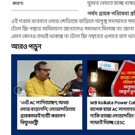
ঘুমের বেঘাত হচ্ছে বাচ
কারণ।
পর্ষদ গ্রাহক পরিষেবা 
এই গরমে বারবার লোড শেডিংয়ে বাড়িতে অসুস্থ সদস্যদের সমস্যা
টোল ফ্রি নম্বরে অভিযোগ জানালেও সমাধান মিলছে না। জানা যা
এমন কোনও তথ্যই থাকছে না টোল ফ্রি নম্বরের ওপারে বসে থাকা
আরও পড়ুন
'৩টে AC লাগিয়েছেন, অথচ
WB Kolkata Power Cut
লোড বাড়াননি,' লোডশেডিংয়ে
ব্যাপক হারে AC লাগানো
গ্রাহকদেরই দায়ী করলেন
নাকি রাজ্যে লোডশেডিং ব
বিদ্যুত্‍মন্ত্রী
সাফাই দিচ্ছে CESC