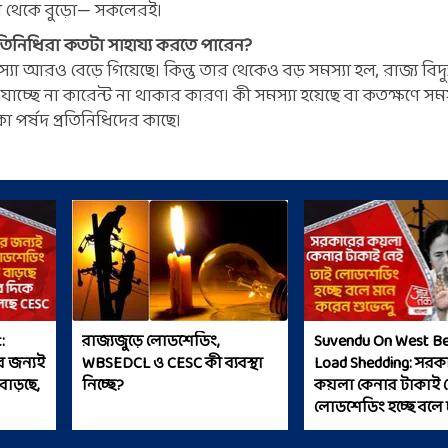
্চা থেকে বুড়ো— সকলেরই।
প্রতিনিধিরা কতটা সাহায্য করতে পারেন?
 আরও বেড়ে গিয়েছে। কিন্তু তার থেকেও বড় সমস্যা হল, রাজ্য বিদ্য
চ্ছে না কারেন্ট না থাকার কারণ। কী সমস্যা হয়েছে বা কতক্ষণে সমস
 পর্ষদ প্রতিনিধিদের কাছে।
:
রাজ্যজুড়ে লোডশেডিং,
Suvendu On West Be
র জন্যই
WBSEDCL ও CESC কী ব্যবস্থা
Load Shedding: সরক
াড়ছে,
নিচ্ছে?
কয়লা কেনার টাকাই ন
লোডশেডিং হচ্ছে বলে
শুভেন্দু