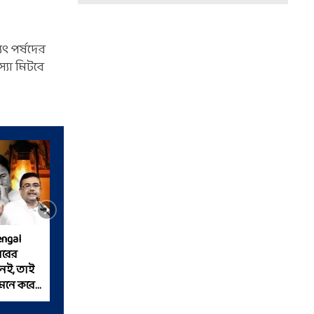
ুৎ পর্ষদের
্যা মিটবে
ngal
ারের
েই, তাই
 মনে করেন