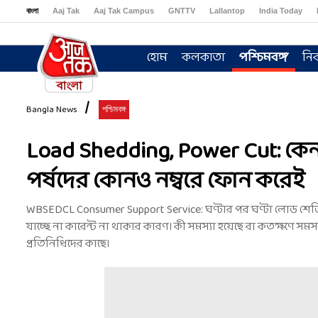
বাংলা
Aaj Tak
Aaj Tak Campus
GNTTV
Lallantop
India Today
Sports Tak
Crime Tak
Astro Tak
Gaming
Brides Today
Ishq FM
হোম
কলকাতা
পশ্চিমবঙ্গ
নির
Bangla News
পশ্চিমবঙ্গ
Load Shedding, Power Cut: কেন কা
পর্ষদের কোনও নম্বরে ফোন করেই
WBSEDCL Consumer Support Service: ঘণ্টার পর ঘণ্টা লোড শেডিং-
যাচ্ছে না কারেন্ট না থাকার কারণ। কী সমস্যা হয়েছে বা কতক্ষণে সম
প্রতিনিধিদের কাছে।