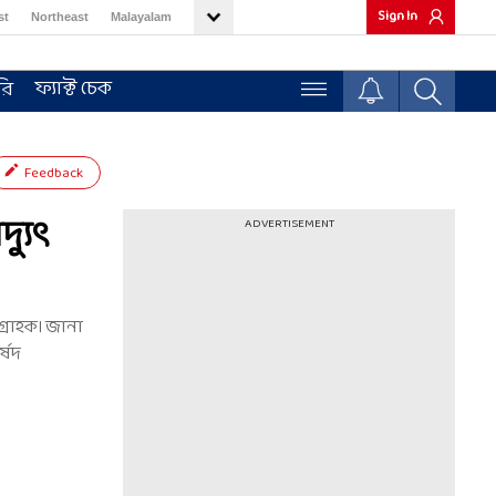
Sign In
st
Northeast
Malayalam
ফ্যাক্ট চেক
রি
Feedback
্যুৎ
ADVERTISEMENT
গ্রাহক। জানা
্ষদ