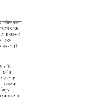
ে চাইলে তাঁকে
রই বোধহয় কাজ
 তাঁরা জানতে
থাক্রমে
ে ফোন করেই
রে? কী
 স্থানীয়
 থাকার কারণ
কে না অথবা
িদ্যুৎ
ে বারবার ফোন