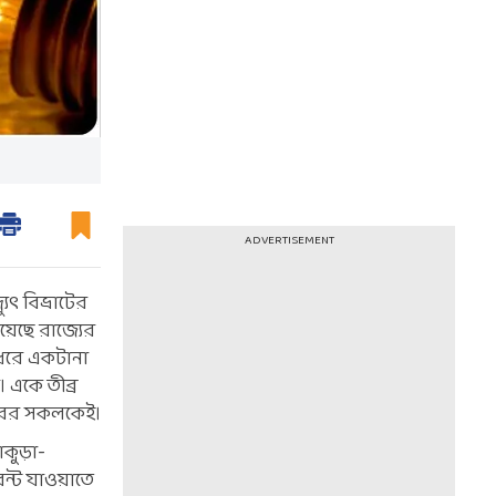
ADVERTISEMENT
ুৎ বিভ্রাটের
য়েছে রাজ্যের
 ধরে একটানা
। একে তীব্র
ছরের সকলকেই।
কুড়া-
্ট যাওয়াতে