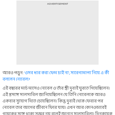
ADVERTISEMENT
আরও পড়ুন:
'ওসব ধার করা ফেম চাই না', সারেগামাপা নিয়ে এ কী
বললেন নোবেল?
এই বছরের মার্চ মাসেও নোবেল ও তাঁর স্ত্রী দুবাই ঘুরতে গিয়েছিলেন।
এই প্রসঙ্গে সালসাবিল জানিয়েছিলেন যে তিনি নোবেলকে আরও
একবার সুযোগ দিতে চেয়েছিলেন। কিন্তু দুবাই থেকে ফেরার পর
নোবেল তার আগের জীবনে ফিরে যায়। এখন আর কোনওভাবেই
গায়কের সঙ্গে থাকা সম্ভব নয় বলেই জানান সালসাবিলা। দিনকয়েক