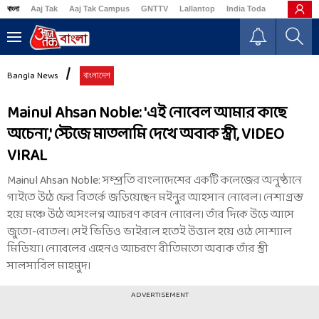
বাংলা
Aaj Tak
Aaj Tak Campus
GNTTV
Lallantop
India Today
Business
Bangla News
বাংলাদেশ
Mainul Ahsan Noble: 'এই নোবেল আমার কাছে
অচেনা,' স্টেজে মাতলামি দেখে অবাক স্ত্রী, VIDEO
VIRAL
Mainul Ahsan Noble: সম্প্রতি বাংলাদেশের একটি কলেজের অনুষ্ঠানে
গাইতে উঠে ফের বিতর্কে জড়িয়েছেন মইনুর আহসান নোবেল। নেশাগ্রস্ত
হয়ে মঞ্চে উঠে অসংলগ্ন আচরণ করেন নোবেল। তাঁর দিকে উড়ে আসে
জুতো-বোতল। সেই ভিডিও ভাইরাল হতেই উত্তাল হয়ে ওঠে সোশ্যাল
মিডিয়া। নোবেলের এহেনও আচরণে রীতিমতো অবাক তাঁর স্ত্রী
সালসাবিল মাহমুদ।
ADVERTISEMENT