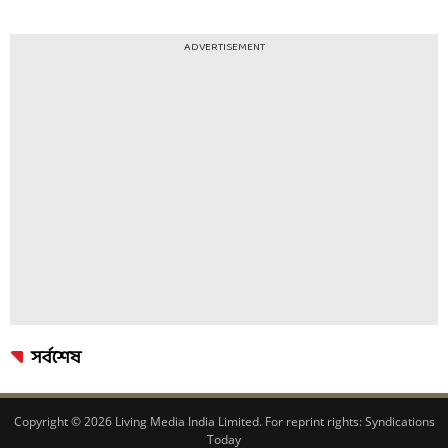
ADVERTISEMENT
সর্বশেষ
Copyright © 2026 Living Media India Limited. For reprint rights:
Syndications
Today