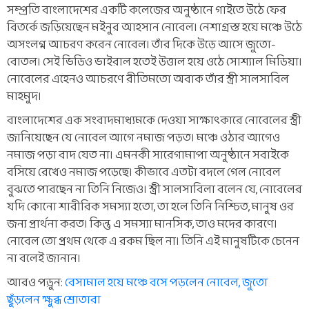
সম্প্রতি বাংলাদেশের একটি কলেজের অনুষ্ঠানে গাইতে উঠে ফের
বিতর্কে জড়িয়েছেন মইনুর আহসান নোবেল। নেশাগ্রস্ত হয়ে মঞ্চে উঠে
অসংলগ্ন আচরণ করেন নোবেল। তাঁর দিকে উড়ে আসে জুতো-
বোতল। সেই ভিডিও ভাইরাল হতেই উত্তাল হয়ে ওঠে সোশ্যাল মিডিয়া।
নোবেলের এহেনও আচরণে রীতিমতো অবাক তাঁর স্ত্রী সালসাবিল
মাহমুদ।
বাংলাদেশের এক সংবাদমাধ্যমকে দেওয়া সাক্ষাৎকারে নোবেলের স্ত্রী
জানিয়েছেন যে নোবেল আগে নমাজ পড়ত। মঞ্চে ওঠার আগেও
নমাজ পড়া বাদ যেত না। এমনকী সারেগামাপা অনুষ্ঠানে সবাইকে
বসিয়ে রেখেও নমাজ পড়েছে। কীভাবে এতটা বদলে গেল নোবেল
বুঝতে পারছেন না তিনি নিজেও। স্ত্রী সালসাবিলা বলেন যে, নোবেলের
যদি কোনো শারীরিক সমস্যা হতো, তা হলে তিনি নিশ্চিত, মানুষ ওর
জন্য প্রার্থনা করত। কিন্তু এ সমস্যা মানসিক, তাও মদের কারণে।
নোবেল তো প্রথম থেকে এ রকম ছিল না। তিনি এই মানুষটিকে চেনেন
না বলেই জানান।
আরও পড়ুন:
বেসামাল হয়ে মঞ্চে বসে পড়লেন নোবেল, জুতো
ছুঁড়লেন ক্ষুব্ধ শ্রোতারা