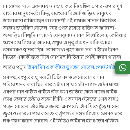
নোবেলের গানে একসময় মন জয় করে নিয়েছিল এপার-ওপার দুই
বাংলার মানুষদেরই। কিন্তু বারংবার বিতর্কে জড়িয়ে মানুষের
ভালোবাসা হারিয়েছেন বাংলাদেশী এই গায়ক। নানান বিতর্কিত
কারণে জর্জরিত নোবেল। তার ওপর রয়েছে ব্যক্তিগত ঝামেলা-
অশান্তিও। কিছুদিন আগেই ফেসবুকে নোবেল লিখেছিলেন, ‘কেরিয়ার
ধ্বংস হয়ে গিয়েছে আমার, শুধুমাত্র মৃত্যুই এখন বাকি আছে।
তোমাকেও স্বাগত প্রিয়। তোমাকেও গ্রহণ করে নেব…’। ইদের দিনও
নিজের একাকীত্বকে নিয়ে সোশ্যাল মিডিয়ায় পোস্ট করেন গায়ক।
আরও পড়ুন:
ইদের দিন একাকীত্বে ভুগছেন নোবেল, পোস্টে হইচই
প্রসঙ্গত, রংপুরের ফুলবাড়ী ডিগ্রি কলেজে নোবেলের গান
পরিবেশনের কথা ছিল রাত ৯টায়। প্রায় ১১টা নাগাদ ওঠেন মঞ্চে।
এরপর গান গাইতে গাইতে তাঁর কথা জড়িয়ে যেতে থাকে। মাইক
ভেঙে ফেলার চেষ্টাও করেন তিনি। একসময় স্টেজের ওপর বসেও
পড়েন নোবেল। উত্তেজিত জনতা এরপরেই তাঁর দিকে ছুঁড়ে মারেন
জুতা ও বোতল। পরে কলেজ কর্তৃপক্ষের সহযোগিতায় কোনও মতে
মঞ্চ ত্যাগ করেন নোবেল। এই ভিডিও ভাইরাল হয় ঝড়ের গতিতে।