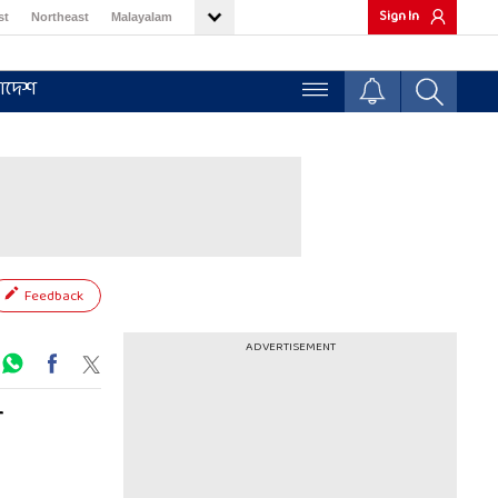
Sign In
st
Northeast
Malayalam
াদেশ
Feedback
ADVERTISEMENT
ল