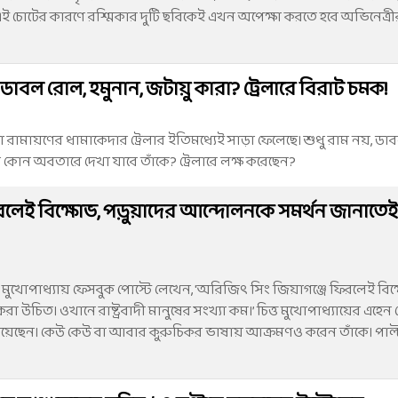
ই চোটের কারণে রশ্মিকার দুটি ছবিকেই এখন অপেক্ষা করতে হবে অভিনেত্রীর সম
ডাবল রোল, হমুনান, জটায়ু কারা? ট্রেলারে বিরাট চমক!
মা রামায়ণের ধামাকেদার ট্রেলার ইতিমধ্যেই সাড়া ফেলেছে। শুধু রাম নয়, ড
কোন অবতারে দেখা যাবে তাঁকে? ট্রেলারে লক্ষ করেছেন?
রলেই বিক্ষোভ, পড়ুয়াদের আন্দোলনকে সমর্থন জানাতে
ত মুখোপাধ্যায় ফেসবুক পোস্টে লেখেন, 'অরিজিৎ সিং জিয়াগঞ্জে ফিরলেই বিক
চিত। ওখানে রাষ্ট্রবাদী মানুষের সংখ্যা কম।’ চিত্ত মুখোপাধ্যায়ের এহেন 
দিয়েছেন। কেউ কেউ বা আবার কুরুচিকর ভাষায় আক্রমণও করেন তাঁকে। পাল্