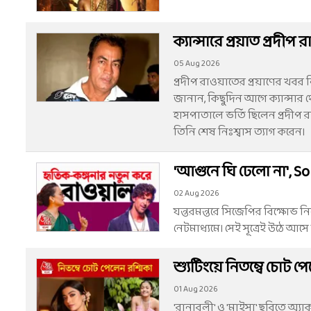
ক্যান্সারে প্রয়াত প্রদ
05 Aug 2026
প্রদীপ রাওয়াতের প্রয়াণের খবর ন
জানান, কিছুদিন আগে ক্যান্সা
হাসপাতালে ভর্তি ছিলেন প্রদীপ 
তিনি শেষ নিঃশ্বাস ত্যাগ করেন।
'আগুনে ঘি ঢেলো না', S
02 Aug 2026
যন্তরমন্তরে সিজেপির বিক্ষোভ নিয়
নেটমাধ্যমে। সেই সূত্রেই উঠে আসে 
শ্যুটিংয়ে নিতম্বে চোট 
01 Aug 2026
'রানাবলী' ও 'মাইসা' ছবিতে অ্যা