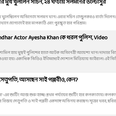
ার মুখ খুললেন সচিন, ২৪ ঘণ্টায় সলমনের উল্টোসুর
 মুখ খুলেছিলেন অভিনেতা সলমন খান। এবার সচিন তেন্ডুলকরও বার্তা দিলেন।
ানে যোগ্যতাই হবে মাপকাঠি এবং পুরস্কৃত হবে পরিশ্রম।
dhar Actor Ayesha Khan কে ধরল পুলিশ, Video
বাদে শামিল হয়ে মুম্বই পুলিশের হাতে আটক অভিনেত্রী আয়েশা খান। দাদারে বি
 নেওয়া হয়। একাধিক ভিডিও ইতিমধ্যেই সোশাল মিডিয়ায় ভাইরাল। এই ভ
সেতুপতি, আসছেন সাই পল্লবীও, কেন?
ুর'-এর শ্যুটিং আজ শুরু হচ্ছে। প্রথম পর্যায়ের শ্যুটিং হবে কলকাতায়। কল
বার বিজয় সেতুপতি ও সাই পল্লবী একসঙ্গে অভিনয় করছেন। সূত্রের খবর, ছবির