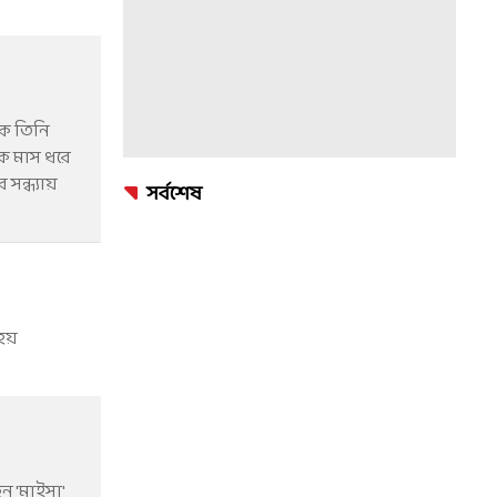
-কে তিনি
ক মাস ধরে
সন্ধ্যায়
সর্বশেষ
 হয়
ন 'মাইসা'