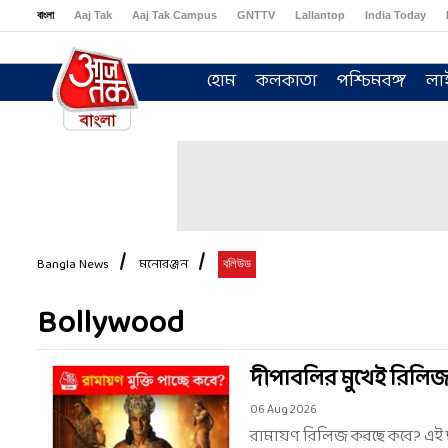
বাংলা
Aaj Tak
Aaj Tak Campus
GNTTV
Lallantop
India Today
Sports Tak
Crime Tak
Astro Tak
Gaming
Brides Today
Ishq FM
হোম
কলকাতা
পশ্চিমবঙ্গ
লা
Bangla News
মনোরঞ্জন
বলিউড
Bollywood
দীপাবলির মুখেই রিলিজ
06 Aug 2026
রামায়ণ রিলিজ করছে কবে? এই ছব