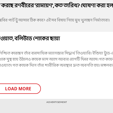
 করছে রণবীরের 'রামায়ণ', কত তারিখ? ঘোষণা করা হ
ির পার্ট টু আসবে ঠিক কবে? এই সব বিষয় নিয়ে মুখ খুলছেন নির্মাতারা।
ীপ রাওয়াত, বলিউডে শোকের ছায়া
িশ্চিত করেছেন তাঁর ব্যবসায়িক ম্যানেজার সিদ্ধার্থ তিওয়ারি। ইন্ডিয়া টুডে
র থেকে সুস্থ হয়ে উঠলেও কয়েক মাস আগে আবার রোগটি ফিরে আসে। গত কয়ে
রাওয়াত। গত কয়েক দিনে তাঁর শারীরিক অবস্থার দ্রুত অবনতি হয়। মঙ্গলবার 
LOAD MORE
ADVERTISEMENT