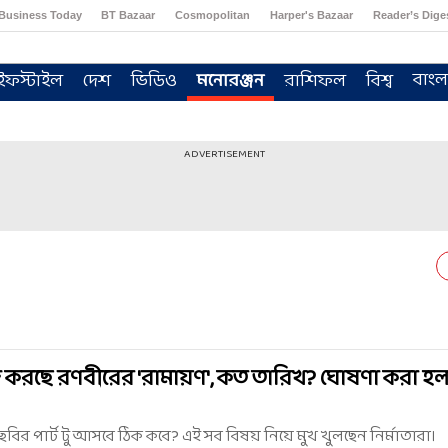
Business Today
BT Bazaar
Cosmopolitan
Harper's Bazaar
Reader’s Dige
বাংল
ইফস্টাইল
দেশ
ভিডিও
মনোরঞ্জন
রাশিফল
বিশ্ব
ADVERTISEMENT
 করছে রণবীরের 'রামায়ণ', কত তারিখ? ঘোষণা করা হ
ির পার্ট টু আসবে ঠিক কবে? এই সব বিষয় নিয়ে মুখ খুলছেন নির্মাতারা।