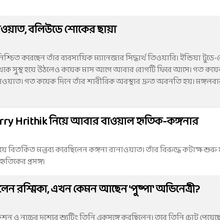
ীপ রাওয়াত, বলিউডে শোকের ছায়া
িশ্চিত করেছেন তাঁর ব্যবসায়িক ম্যানেজার সিদ্ধার্থ তিওয়ারি। ইন্ডিয়া টুডে
র থেকে সুস্থ হয়ে উঠলেও কয়েক মাস আগে আবার রোগটি ফিরে আসে। গত কয়ে
রাওয়াত। গত কয়েক দিনে তাঁর শারীরিক অবস্থার দ্রুত অবনতি হয়। মঙ্গলবার 
orry Hrithik নিয়ে আবার বাওয়াল হৃতিক-কঙ্গনার
ে বিতর্কিত মন্তব্য করেছিলেন কঙ্গনা রানাওয়াত। তাঁর বিরুদ্ধে কটাক্ষ শুরু
হৃতিকের প্রসঙ্গ।
পেলেন রশ্মিকা, এখন কেমন আছেন 'পুষ্পা' অভিনেত্রী?
কশন ও নাচের দৃশ্যের শ্যুটিং তিনি একসঙ্গে করছিলেন। তবে তিনি চোট পেয়েছে