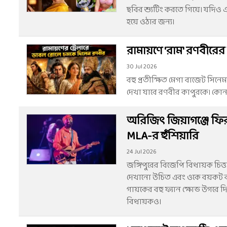
ছবির শ্যুটিং করতে গিয়ে। যদিও এ
হয়ে ওঠার জন্য।
রামায়ণে 'রাম' রণবীরের 
30 Jul 2026
বহু প্রতীক্ষিত মেগা বাজেট সিনে
দেখা যাবে রণবীর কাপুরকে। কোন 
অরিজিত্‍ জিয়াগঞ্জে ফি
MLA-র হুঁশিয়ারি
24 Jul 2026
জঙ্গিপুরের বিজেপি বিধায়ক চিত্
দেখানো উচিত এবং ওকে বয়কট করা উ
গায়কের বহু ফ্যান ক্ষোভ উগরে 
বিধায়কও।