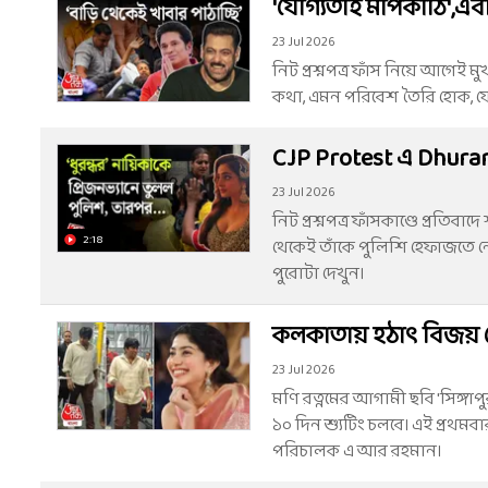
'যোগ্যতাই মাপকাঠি',এব
23 Jul 2026
নিট প্রশ্নপত্র ফাঁস নিয়ে আগেই
কথা, এমন পরিবেশ তৈরি হোক, যেখ
CJP Protest এ Dhuran
23 Jul 2026
নিট প্রশ্নপত্র ফাঁসকাণ্ডে প্রতি
2:18
থেকেই তাঁকে পুলিশি হেফাজতে
পুরোটা দেখুন।
কলকাতায় হঠাত্‍ বিজয় 
23 Jul 2026
মণি রত্নমের আগামী ছবি 'সিঙ্গাপ
১০ দিন শ্যুটিং চলবে। এই প্রথম
পরিচালক এ আর রহমান।