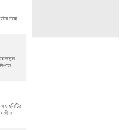
 তাঁর সাফ
ক্ষোভস্থল
িডিওতে
কাতায় ছবিটির
 সঙ্গীত