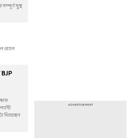
্পূর্ণ সুস্থ
াবল রোলে
ই BJP
্ষোভ
ADVERTISEMENT
পোস্টে
টা দিয়েছেন