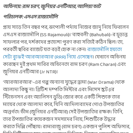
অভিনয়ে: রাম চরণ, জুনিয়র এনটিআর, আলিয়া ভাট
পরিচালক: এসএস রাজামৌলি
প্রায় সাড়ে তিন বছর পর, রুপোলী পর্দায় নিজের জাদু নিয়ে ফিরলেন
এসএস রাজামৌলি (SS Rajamouli)। 'বাহুবলী' (Bahubali)-র চূড়ান্ত
সাফল্যর পর, দর্শকদের প্রত্যাশা পুরণ করা সত্যিই কঠিন ছিল। তা,
পরবর্তী ছবির বাজেট যত বড়ই হোক না কেন।
রাজামৌলি হয়তো
সেটা বুঝেই 'আরআরআর' (RRR) নিয়ে এসেছেন
। যেখানে অভিনয়
করেছেন দুই প্রথম সারির অভিনেতা রাম চরণ (Ram Charan) এবং
জুনিয়র এনটিআর (Jr NTR)।
'আরআরআর'-এর গল্প অন্যান্য যুদ্ধের ড্রামা (War Drama) থেকে
আলাদা কিছু না। ব্রিটিশ দম্পতি মিস্টার এবং মিসেস স্কট (রে
স্টিভেনসন এবং অ্যালিসন ডুডি) জোর করে একটি শিশুকে তার
মায়ের থেকে আলাদা করে, যিনি আদিলাবাদের গোণ্ড উপজাতির
অন্তর্গত। ভীম (জুনিয়র এনটিআর) সেই উপজাতির রক্ষক। তিনি,
তার উপজাতির কয়েকজন সদস্যদের নিয়ে, শিশুটিকে উদ্ধার
করতে দিল্লি পৌঁছায়। রামারাজু (রাম চরণ) একজন পুলিশ অফিসার,