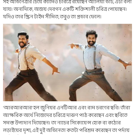
সহ অভিনেত্রীর চেয়ে ক্যামেও চরিত্রে রয়েছেন আলিয়া ভাট, এটা বলা
যায়। অন্যদিকে, অজয় দেবগন একটি শক্তিশালী চরিত্র পেয়েছেন।
যদিও তার স্ক্রিন টাইম সীমিত, তবুও তা প্রভাব ফেলে।
'আরআরআর' হল জুনিয়র এনটিআর এবং রাম চরণের ছবি। তাঁরা
আক্ষরিক অর্থে নিজেদের চরিত্রে দারুণ পাঠ করেছেন এবং ছবিতে
সমস্ত উপাদান দিয়েছেন। তা নাচের সিকোয়েন্স হোক বা কঠোর
লড়াইয়ের দৃশ্য, এই দুই অভিনেতা কতটা পরিশ্রম করেছেন তা পর্দায়