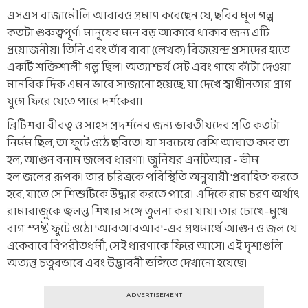
এসএস রাজামৌলি আবারও প্রমাণ করেছেন যে, ছবির মূল গল্প
কতটা গুরুত্বপূর্ণ। মানুষের মনে বড় আকারে থাকার জন্য এটি
প্রয়োজনীয়। তিনি এবং তাঁর বাবা (লেখক) বিজয়েন্দ্র প্রসাদের হাতে
একটি শক্তিশালী গল্প ছিল। অত্যাশ্চর্য সেট এবং গায়ে কাঁটা দেওয়া
মানবিক দিক এমন ভাবে সাজানো হয়েছে, যা দেখে স্বাধীনতার প্রাগ
যুগে ফিরে যেতে পারে দর্শকেরা।
ব্রিটিশরা বীরত্ব ও সাহস প্রদর্শনের জন্য ভারতীয়দের প্রতি কতটা
নির্মম ছিল, তা ফুটে ওঠে ছবিতে। যা সবচেয়ে বেশি আঘাত করে তা
হল, আগুন বনাম জলের ধারণা। জুনিয়র এনটিআর - ভীম
হল জলের রূপক। তার চরিত্রকে পরিস্থিতি অনুযায়ী 'প্রবাহিত' করতে
হবে, যাতে সে শিশুটিকে উদ্ধার করতে পারে। এদিকে রাম চরণ অর্থাৎ
রামারাজুকে জ্বলন্ত শিখার সঙ্গে তুলনা করা যায়। তার চোখে-মুখে
রাগ স্পষ্ট ফুটে ওঠে। 'আরআরআর'-এর প্রথমার্ধে আগুন ও জল যে
একেবারে বিপরীতধর্মী, সেই ধারণাকে ফিরে আসে। এই দৃশ্যগুলি
অত্যন্ত চতুরভাবে এবং উদ্ভাবনী ভঙ্গিতে দেখানো হয়েছে।
ADVERTISEMENT