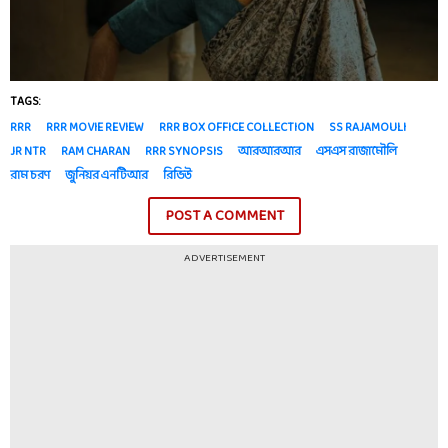
TAGS:
RRR
RRR MOVIE REVIEW
RRR BOX OFFICE COLLECTION
SS RAJAMOULI
JR NTR
RAM CHARAN
RRR SYNOPSIS
আরআরআর
এসএস রাজামৌলি
রাম চরণ
জুনিয়র এনটিআর
রিভিউ
POST A COMMENT
ADVERTISEMENT