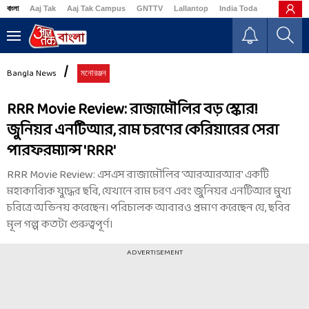
বাংলা
Aaj Tak
Aaj Tak Campus
GNTTV
Lallantop
India Today
Business
Bangla News
মনোরঞ্জন
RRR Movie Review: রাজামৌলির বড় স্কোর!
জুনিয়র এনটিআর, রাম চরণের কেরিয়ারের সেরা
পারফরম্যান্স 'RRR'
RRR Movie Review: এসএস রাজামৌলির 'আরআরআর' একটি
মহাকাব্যিক যুদ্ধের ছবি, যেখানে রাম চরণ এবং জুনিয়র এনটিআর মুখ্য
চরিত্রে অভিনয় করেছেন। পরিচালক আবারও প্রমাণ করেছেন যে, ছবির
মূল গল্প কতটা গুরুত্বপূর্ণ।
ADVERTISEMENT