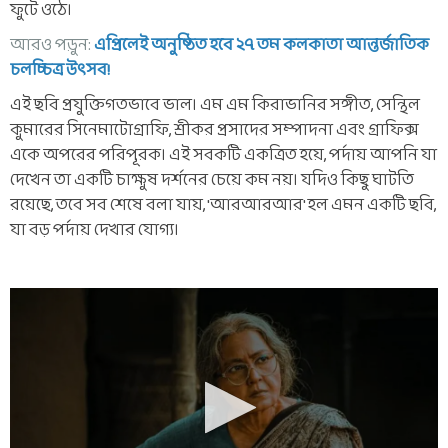
ফুটে ওঠে।
আরও পড়ুন:
এপ্রিলেই অনুষ্ঠিত হবে ২৭ তম কলকাতা আন্তর্জাতিক
চলচ্চিত্র উৎসব!
এই ছবি প্রযুক্তিগতভাবে ভাল। এম এম কিরাভানির সঙ্গীত, সেন্থিল
কুমারের সিনেমাটোগ্রাফি, শ্রীকর প্রসাদের সম্পাদনা এবং গ্রাফিক্স
একে অপরের পরিপূরক। এই সবকটি একত্রিত হয়ে, পর্দায় আপনি যা
দেখেন তা একটি চাক্ষুষ দর্শনের চেয়ে কম নয়। যদিও কিছু ঘাটতি
রয়েছে, তবে সব শেষে বলা যায়, 'আরআরআর' হল এমন একটি ছবি,
যা বড় পর্দায় দেখার যোগ্য।