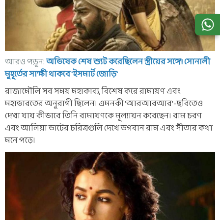
আরও পড়ুন:
অভিষেক শেষ শ্যুট করেছিলেন স্ত্রীয়ের সঙ্গে! সোনালী
মুহূর্তের সাক্ষী থাকবে 'ইসমার্ট জোড়ি'
রাজামৌলি সব সময় মহাকাব্য, বিশেষ করে রামায়ণ এবং
মহাভারতের অনুরাগী ছিলেন। এমনকী 'আরআরআর'-ছবিতেও
দেখা যায় কীভাবে তিনি রামায়ণকে মূল্যায়ন করেছেন। রাম চরণ
এবং আলিয়া ভাটের চরিত্রগুলি দেখে ভগবান রাম এবং সীতার কথা
মনে পড়ে।