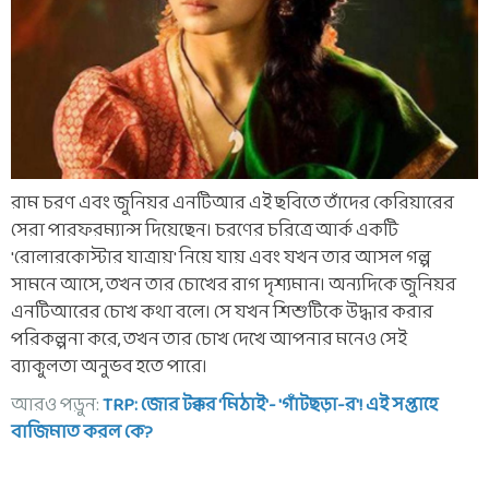
রাম চরণ এবং জুনিয়র এনটিআর এই ছবিতে তাঁদের কেরিয়ারের
সেরা পারফরম্যান্স দিয়েছেন। চরণের চরিত্রে আর্ক একটি
'রোলারকোস্টার যাত্রায়' নিয়ে যায় এবং যখন তার আসল গল্প
সামনে আসে, তখন তার চোখের রাগ দৃশ্যমান। অন্যদিকে জুনিয়র
এনটিআরের চোখ কথা বলে। সে যখন শিশুটিকে উদ্ধার করার
পরিকল্পনা করে, তখন তার চোখ দেখে আপনার মনেও সেই
ব্যাকুলতা অনুভব হতে পারে।
আরও পড়ুন:
TRP: জোর টক্কর 'মিঠাই'- 'গাঁটছড়া-র'! এই সপ্তাহে
বাজিমাত করল কে?