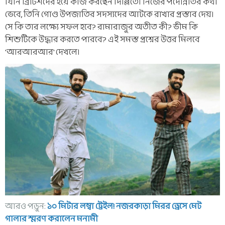
যিনি ব্রিটিশদের হয়ে কাজ করছেন দিল্লিতে। নিজের পদোন্নতির কথা
ভেবে, তিনি গোণ্ড উপজাতির সদস্যদের আটকে রাখার প্রস্তাব দেয়।
সে কি তার লক্ষ্যে সফল হবে? রামারাজুর অতীত কী? ভীম কি
শিশুটিকে উদ্ধার করতে পারবে? এই সমস্ত প্রশ্নের উত্তর মিলবে
'আরআরআর' দেখলে।
আরও পড়ুন:
১০ মিটার লম্বা ট্রেইল! নজরকাড়া মিরর ড্রেসে মেট
গালার স্মরণ করালেন মনামী