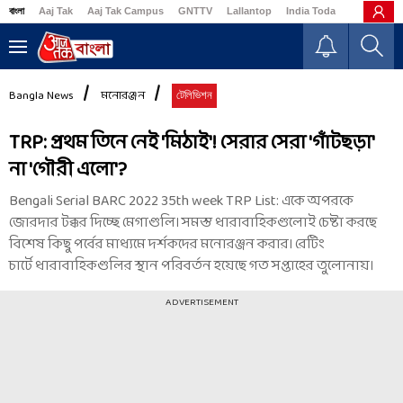
বাংলা
Aaj Tak
Aaj Tak Campus
GNTTV
Lallantop
India Today
Business
Bangla News
মনোরঞ্জন
টেলিভিশন
TRP: প্রথম তিনে নেই 'মিঠাই'! সেরার সেরা 'গাঁটছড়া'
না 'গৌরী এলো'?
Bengali Serial BARC 2022 35th week TRP List: একে অপরকে
জোরদার টক্কর দিচ্ছে মেগাগুলি। সমস্ত ধারাবাহিকগুলোই চেষ্টা করছে
বিশেষ কিছু পর্বের মাধ্যমে দর্শকদের মনোরঞ্জন করার। রেটিং
চার্টে ধারাবাহিকগুলির স্থান পরিবর্তন হয়েছে গত সপ্তাহের তুলোনায়।
ADVERTISEMENT