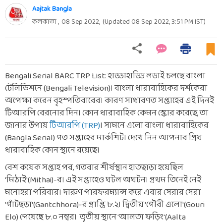
Aajtak Bangla
কলকাতা ,
08 Sep 2022
,
(Updated
08 Sep 2022, 3:51 PM
IST)
Bengali Serial BARC TRP List: হাড্ডাহাড্ডি লড়াই চলছে বাংলা
টেলিভিশনে (Bengali Television)। বাংলা ধারাবাহিকের দর্শকেরা
অপেক্ষা করেন বৃহস্পতিবারের। কারণ সাধারণত সপ্তাহের এই দিনই
টিআরপি বেরনোর দিন। কোন ধারাবাহিক কেমন স্কোর করেছে, তা
জানার উপায়
টিআরপি (TRP)
। সামনে এলো বাংলা ধারাবাহিকের
(Bangla Serial) গত সপ্তাহের মার্কশিট। দেখে নিন আপনার প্রিয়
ধারাবাহিক কোন স্থানে রয়েছে।
বেশ কয়েক সপ্তাহ পর, গতবার শীর্ষস্থান হাতছাড়া হয়েছিল
'মিঠাই'(Mithai)-র। এই সপ্তাহেও ঘটল অঘটন। প্রথম তিনেই নেই
মনোহরা পরিবার। দারুণ পারফরম্যান্স করে এবার সেরার সেরা
'গাঁটছড়া'(Gantchhora)-র প্রাপ্তি ৮.২। দ্বিতীয় 'গৌরী এলো'(Gouri
Elo) পেয়েছে ৮.০ নম্বর। তৃতীয় স্থানে 'আলতা ফড়িং'(Aalta