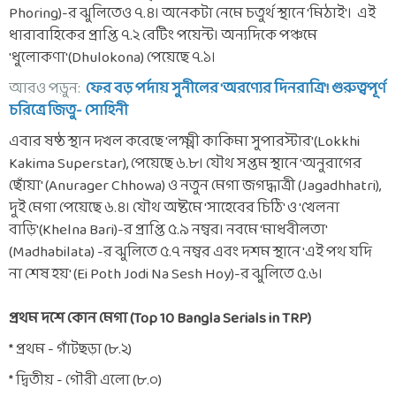
Phoring)-র ঝুলিতেও ৭.৪। অনেকটা নেমে চতুর্থ স্থানে 'মিঠাই'। এই
ধারাবাহিকের প্রাপ্তি ৭.২ রেটিং পয়েন্ট। অন্যদিকে পঞ্চমে
'ধুলোকণা'(Dhulokona) পেয়েছে ৭.১।
আরও পড়ুন:
ফের বড় পর্দায় সুনীলের 'অরণ্যের দিনরাত্রি'! গুরুত্বপূর্ণ
চরিত্রে জিতু- সোহিনী
এবার ষষ্ঠ স্থান দখল করেছে 'লক্ষ্মী কাকিমা সুপারস্টার'(Lokkhi
Kakima Superstar), পেয়েছে ৬.৮। যৌথ সপ্তম স্থানে 'অনুরাগের
ছোঁয়া' (Anurager Chhowa) ও নতুন মেগা জগদ্ধাত্রী (Jagadhhatri),
দুই মেগা পেয়েছে ৬.৪। যৌথ অষ্টমে 'সাহেবের চিঠি' ও 'খেলনা
বাড়ি'(Khelna Bari)-র প্রাপ্তি ৫.৯ নম্বর। নবমে 'মাধবীলতা'
(Madhabilata) -র ঝুলিতে ৫.৭ নম্বর এবং দশম স্থানে 'এই পথ যদি
না শেষ হয়' (Ei Poth Jodi Na Sesh Hoy)-র ঝুলিতে ৫.৬।
প্রথম দশে কোন মেগা (Top 10 Bangla Serials in TRP)
* প্রথম - গাঁটছড়া (৮.২)
* দ্বিতীয় - গৌরী এলো (৮.০)