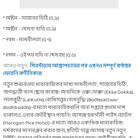
* অষ্টম - সাহেবের চিঠি (৫.৯)
* অষ্টম - খেলনা বাড়ি (৫.৯)
* নবম - মাধবীলতা (৫.৭)
* দশম - এই পথ যদি না শেষ হয় (৫.৬)
আরও পড়ুন:
শিরদাঁড়ায় অস্ত্রোপচারের পর এখনও সম্পূর্ণ কণ্ঠস্বর
ফেরেনি কণীনিকার!
নতুন শুরু হওয়া ধারাবাহিকের মধ্যে 'মাধবীলতা', 'সাহেবের চিঠি',
'জগদ্ধাত্রী' ভাল স্কোর করেছে। অন্যদিকে 'এক্কা দোক্কা' (Ekka Dokka),
'লালকুঠি' (LalKuthi), বোধিসত্ত্বর বোধবুদ্ধি' (Bodhisattwor
Bodhbuddhi)-র মতো ধারাবাহিকগুলি অন্য সপ্তাহে প্রথমে দশে
থাকলেও, এবার কেউই স্থান পায়নি। আসছে 'হরগৌরী পাইস হোটেল'
(Horoguri Pice Hotel)-র মতো আরও একাধিক ধারাবাহিক।
দর্শকদের মনোরঞ্জন করার জন্য, প্রতিটা গল্পে আসছে নতুন নতুন