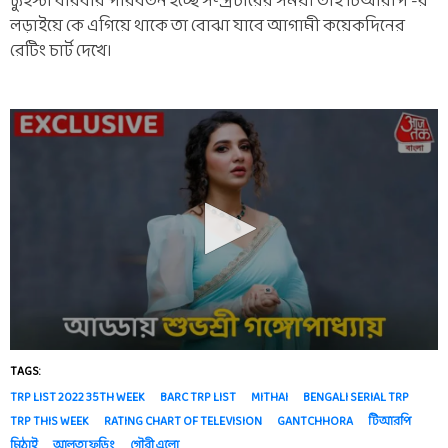
ট্যুইস্ট। বারবার পরিবর্তন হচ্ছে সম্প্রচারের সময়। তাই টিআরপি -র
লড়াইয়ে কে এগিয়ে থাকে তা বোঝা যাবে আগামী কয়েকদিনের
রেটিং চার্ট দেখে।
TAGS:
TRP LIST 2022 35TH WEEK
BARC TRP LIST
MITHAI
BENGALI SERIAL TRP
TRP THIS WEEK
RATING CHART OF TELEVISION
GANTCHHORA
টিআরপি
মিঠাই
আলতা ফড়িং
গৌরী এলো