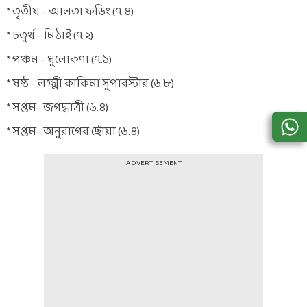
* তৃতীয় - আলতা ফড়িং (৭.৪)
* চতুর্থ - মিঠাই (৭.২)
* পঞ্চম - ধুলোকণা (৭.১)
* ষষ্ঠ - লক্ষ্মী কাকিমা সুপারস্টার (৬.৮)
* সপ্তম- জগদ্ধাত্রী (৬.৪)
* সপ্তম- অনুরাগের ছোঁয়া (৬.৪)
ADVERTISEMENT