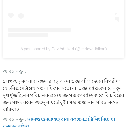
A post shared by Dev Adhikari (@imdevadhikari)
আরও পড়ুন:
প্রসঙ্গত, মূলত বাবা -ছেলের গল্প বলবে 'প্রজাপতি'। দেবের বিপরীতে
যে চরিত্র, সেটা প্রথাগত নায়িকার মতো না। এজন্যেই একেবারে নতুন
মুখ খুঁজছিলেন পরিচালক ও প্রযোজক। এরপরই শ্বেতাকে রি চরিত্রের
জন্য পছন্দ করেন অতনু রায়চৌধুরী। সম্মতি জানান পরিচালক ও
বাকিরাও।
আরও পড়ুন:
'মাকেও শুনতে হত, বাবা বলতেন...' ট্রোলিং নিয়ে যা
বললেন রাইমা