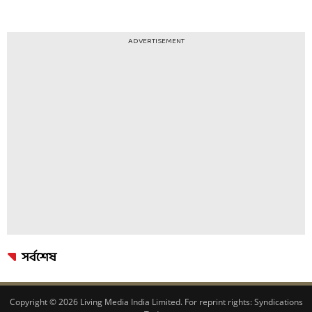
ADVERTISEMENT
সর্বশেষ
Copyright © 2026 Living Media India Limited. For reprint rights:
Syndications