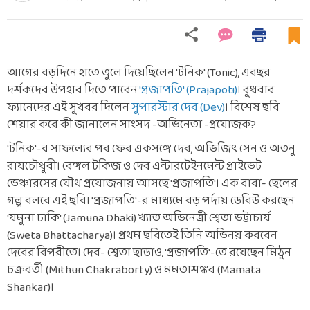
আগের বড়দিনে হাতে তুলে দিয়েছিলেন 'টনিক' (Tonic), এবছর
দর্শকদের উপহার দিতে পারেন
'প্রজাপতি' (Prajapoti)
। বুধবার
ফ্যানেদের এই সুখবর দিলেন
সুপারস্টার দেব (Dev)
। বিশেষ ছবি
শেয়ার করে কী জানালেন সাংসদ -অভিনেতা -প্রযোজক?
'টনিক'-র সাফল্যের পর ফের একসঙ্গে দেব, অভিজিৎ সেন ও অতনু
রায়চৌধুরী। বেঙ্গল টকিজ ও দেব এন্টারটেইনমেন্ট প্রাইভেট
ভেঞ্চারসের যৌথ প্রযোজনায় আসছে 'প্রজাপতি'। এক বাবা- ছেলের
গল্প বলবে এই ছবি। 'প্রজাপতি'-র মাধ্যমে বড় পর্দায় ডেবিউ করছেন
'যমুনা ঢাকি' (Jamuna Dhaki) খ্যাত অভিনেত্রী শ্বেতা ভট্টাচার্য
(Sweta Bhattacharya)। প্রথম ছবিতেই তিনি অভিনয় করবেন
দেবের বিপরীতে। দেব- শ্বেতা ছাড়াও, 'প্রজাপতি'-তে রয়েছেন মিঠুন
চক্রবর্তী (Mithun Chakraborty) ও মমতাশঙ্কর (Mamata
Shankar)।