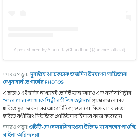
A post shared by Atanu RayChaudhuri (@advarc_official)
আরও পড়ুন:
দুবাইয়ে ঝা চকচকে জন্মদিন উদযাপন অদ্রিজার!
দেখুন বার্থ ডে গার্লের PHOTOS
এছাড়াও এই ছবির মাধ্যমেই ডেবিউ হচ্ছে আরও এক সঙ্গীতশিল্পীর।
'সা রে গা মা পা' খ্যাত শিল্পী রথীজিৎ ভট্টাচার্য
, প্রথমবার কোনও
ছবিতে সুর দেবেন। এর আগে 'টনিক', 'গুলাবো সিতারো'-র মতো
ছবিতে রথীজিৎ মিউজিক প্রোডিউসার হিসাবে কাজ করেছেন।
আরও পড়ুন:
ওটিটি-তে সেন্সরশিপ হওয়া উচিত? যা বললেন পাওলি,
রাইমা, অরিন্দমরা