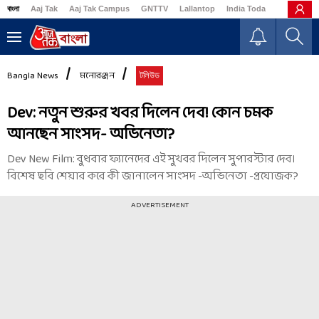
বাংলা
Aaj Tak
Aaj Tak Campus
GNTTV
Lallantop
India Today
Business
Bangla News
মনোরঞ্জন
টলিউড
Dev: নতুন শুরুর খবর দিলেন দেব! কোন চমক
আনছেন সাংসদ- অভিনেতা?
Dev New Film: বুধবার ফ্যানেদের এই সুখবর দিলেন সুপারস্টার দেব।
বিশেষ ছবি শেয়ার করে কী জানালেন সাংসদ -অভিনেতা -প্রযোজক?
ADVERTISEMENT