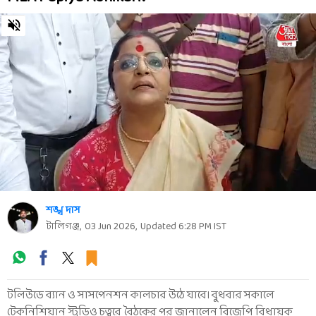
0
seconds
of
0
seconds
শঙ্খ দাস
টালিগঞ্জ
,
03 Jun 2026
,
Updated
6:28 PM
IST
টলিউডে ব্যান ও সাসপেনশন কালচার উঠে যাবে। বুধবার সকালে
টেকনিশিয়ান স্টুডিও চত্বরে বৈঠকের পর জানালেন বিজেপি বিধায়ক