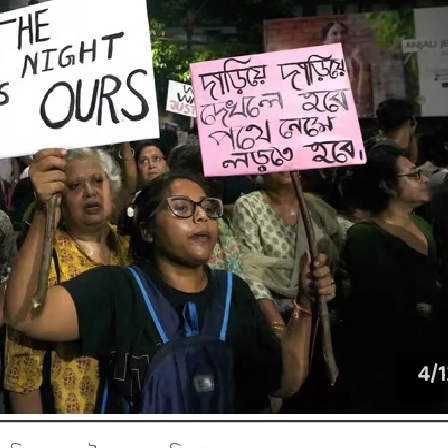
4
/
1