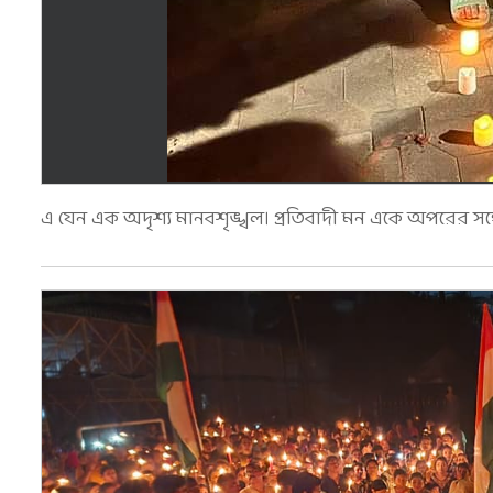
এ যেন এক অদৃশ্য মানবশৃঙ্খল। প্রতিবাদী মন একে অপরের সঙ্গ