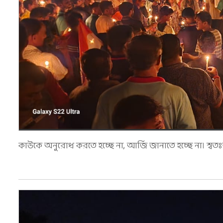
কাউকে অনুরোধ করতে হচ্ছে না, আর্জি জানাতে হচ্ছে না। স্বতঃস্