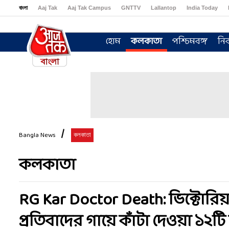
বাংলা
Aaj Tak
Aaj Tak Campus
GNTTV
Lallantop
India Today
Sports Tak
Crime Tak
Astro Tak
Gaming
Brides Today
Ishq FM
হোম
কলকাতা
পশ্চিমবঙ্গ
নির
Bangla News
কলকাতা
কলকাতা
RG Kar Doctor Death: ভিক্টো
প্রতিবাদের গায়ে কাঁটা দেওয়া ১২টি