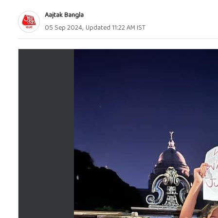
Aajtak Bangla
05 Sep 2024
,
Updated
11:22 AM
IST