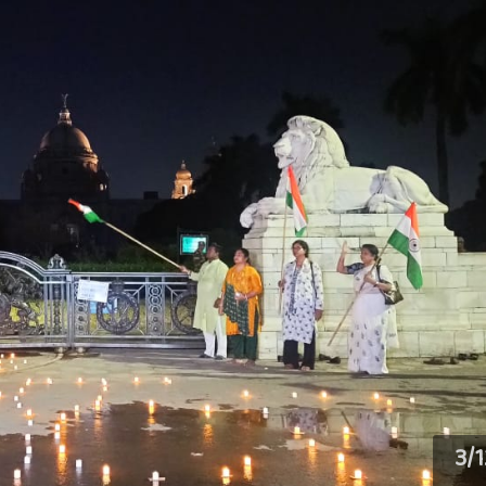
3
/
1