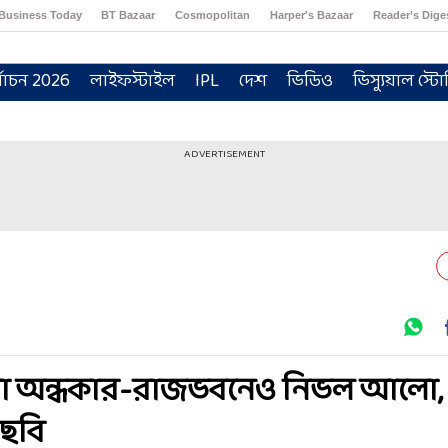
Business Today
BT Bazaar
Cosmopolitan
Harper's Bazaar
Reader’s Dige
্বাচন 2026
লাইফস্টাইল
IPL
দেশ
ভিডিও
ভিস্যুয়াল স্টো
ADVERTISEMENT
রিয়া অন্ধকার-রাজভবনেও নিভল আলো,
 ছবি