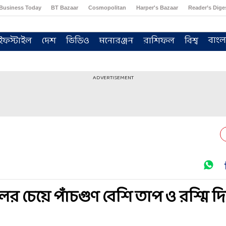
Business Today
BT Bazaar
Cosmopolitan
Harper's Bazaar
Reader’s Dige
বাংল
ইফস্টাইল
দেশ
ভিডিও
মনোরঞ্জন
রাশিফল
বিশ্ব
ADVERTISEMENT
 চেয়ে পাঁচগুণ বেশি তাপ ও রশ্মি দিচ