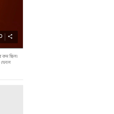
0
ুব কম ছিল।
নে ফেলে