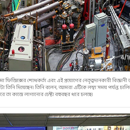
4
/
1
 ফিজিক্সের শোধকর্তা এবং এই প্রয়োগের নেতৃত্বদানকারী বিজ্ঞানী জ
াটা তিনি দিয়েছেন। তিনি বলেন, আমরা এটিকে লম্বা সময় পর্যন্ত চালি
করে তা কাজে লাগানোর চেষ্টা বহুবছর ধরে চলছে।