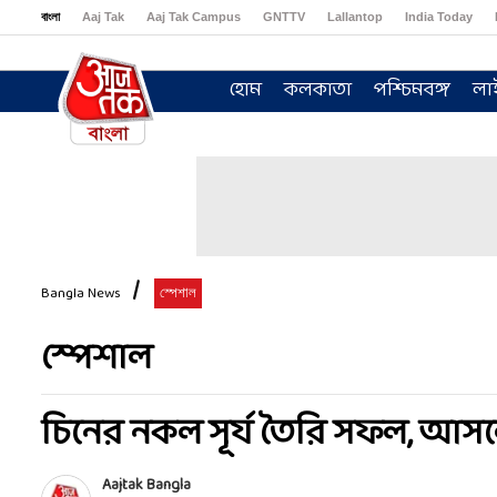
বাংলা
Aaj Tak
Aaj Tak Campus
GNTTV
Lallantop
India Today
Sports Tak
Crime Tak
Astro Tak
Gaming
Brides Today
Ishq FM
হোম
কলকাতা
পশ্চিমবঙ্গ
লা
Bangla News
স্পেশাল
স্পেশাল
চিনের নকল সূর্য তৈরি সফল, আসলের
Aajtak Bangla