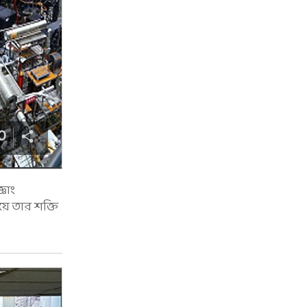
0
্ঞাং
য়ে তার শক্তি