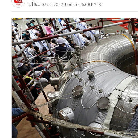
বেজিং
,
07 Jan 2022
,
Updated
5:08 PM
IST