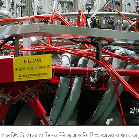
2
/
1
েরকন্ডাক্টিং টোকাম্যাক। চিনের নিউজ এজেন্সি সিংহ আওয়ার খবর অন