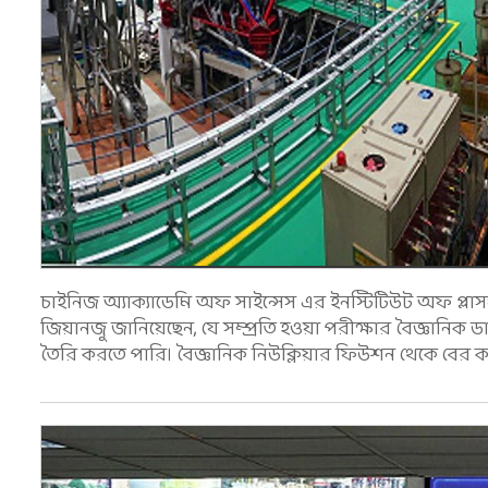
চাইনিজ অ্যাক্যাডেমি অফ সাইন্সেস এর ইনস্টিটিউট অফ প্লাসমা
জিয়ানজু জানিয়েছেন, যে সম্প্রতি হওয়া পরীক্ষার বৈজ্ঞানিক ড
তৈরি করতে পারি। বৈজ্ঞানিক নিউক্লিয়ার ফিউশন থেকে বের 