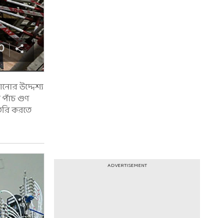
0
ানোর উদ্দেশ্য
 পাঁচ গুণ
 তৈরি করতে
ADVERTISEMENT