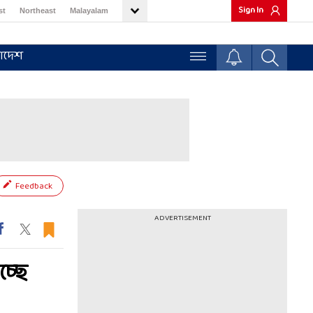
Sign In
st
Northeast
Malayalam
াদেশ
Feedback
ADVERTISEMENT
্ছে