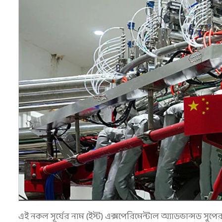
এই নকল সূর্যের নাম (ইস্ট) এক্সপেরিমেন্টাল অ্যাডভান্সড সুপ