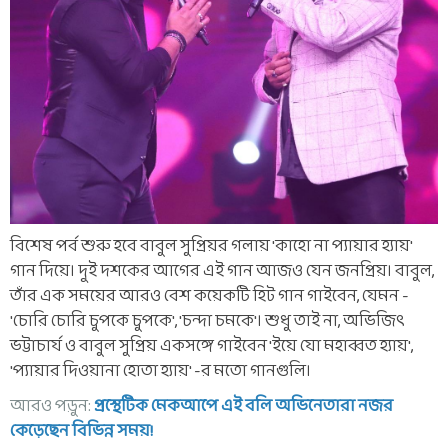
বিশেষ পর্ব শুরু হবে বাবুল সুপ্রিয়র গলায় 'কাহো না প্যায়ার হ্যায়'
গান দিয়ে। দুই দশকের আগের এই গান আজও যেন জনপ্রিয়। বাবুল,
তাঁর এক সময়ের আরও বেশ কয়েকটি হিট গান গাইবেন, যেমন -
'চোরি চোরি চুপকে চুপকে', 'চন্দা চমকে'। শুধু তাই না, অভিজিৎ
ভট্টাচার্য ও বাবুল সুপ্রিয় একসঙ্গে গাইবেন 'ইয়ে যো মহাব্বত হ্যায়',
'প্যায়ার দিওয়ানা হোতা হ্যায়' -র মতো গানগুলি।
আরও পড়ুন:
প্রস্থেটিক মেকআপে এই বলি অভিনেতারা নজর
কেড়েছেন বিভিন্ন সময়!