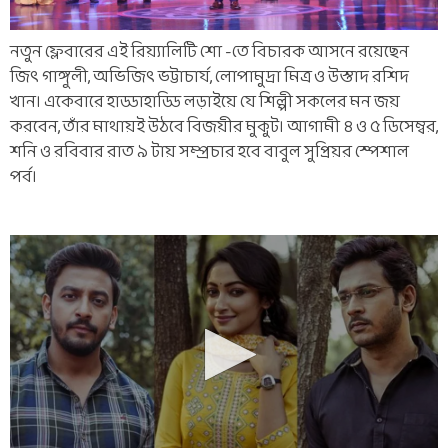
নতুন ফ্লেবারের এই রিয়্যালিটি শো -তে বিচারক আসনে রয়েছেন
জিৎ গাঙ্গুলী, অভিজিৎ ভট্টাচার্য, লোপামুদ্রা মিত্র ও উস্তাদ রশিদ
খান। একেবারে হাড্ডাহাড্ডি লড়াইয়ে যে শিল্পী সকলের মন জয়
করবেন, তাঁর মাথায়ই উঠবে বিজয়ীর মুকুট। আগামী ৪ ও ৫ ডিসেম্বর,
শনি ও রবিবার রাত ৯ টায় সম্প্রচার হবে বাবুল সুপ্রিয়র স্পেশাল
পর্ব।