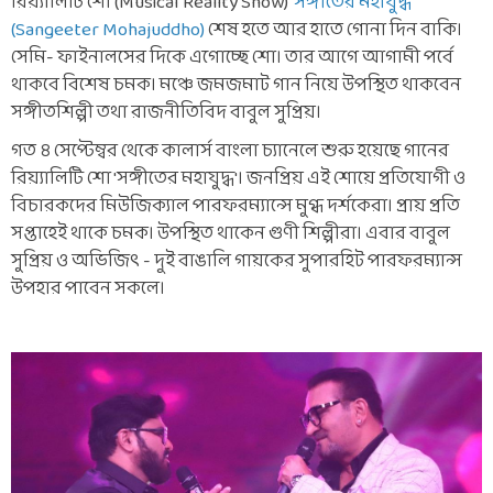
রিয়্যালিটি শো (Musical Reality Show)
'সঙ্গীতের মহাযুদ্ধ'
(Sangeeter Mohajuddho)
শেষ হতে আর হাতে গোনা দিন বাকি।
সেমি- ফাইনালসের দিকে এগোচ্ছে শো। তার আগে আগামী পর্বে
থাকবে বিশেষ চমক। মঞ্চে জমজমাট গান নিয়ে উপস্থিত থাকবেন
সঙ্গীতশিল্পী তথা রাজনীতিবিদ বাবুল সুপ্রিয়।
গত ৪ সেপ্টেম্বর থেকে কালার্স বাংলা চ্যানেলে শুরু হয়েছে গানের
রিয়্যালিটি শো 'সঙ্গীতের মহাযুদ্ধ'। জনপ্রিয় এই শোয়ে প্রতিযোগী ও
বিচারকদের মিউজিক্যাল পারফরম্যান্সে মুগ্ধ দর্শকেরা। প্রায় প্রতি
সপ্তাহেই থাকে চমক। উপস্থিত থাকেন গুণী শিল্পীরা। এবার বাবুল
সুপ্রিয় ও অভিজিৎ - দুই বাঙালি গায়কের সুপারহিট পারফরম্যান্স
উপহার পাবেন সকলে।