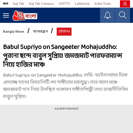
বাংলা
Aaj Tak
Aaj Tak Campus
GNTTV
Lallantop
India Today
Business
Bangla News
মনোরঞ্জন
টেলিভিশন
Babul Supriyo on Sangeeter Mohajuddho:
পুরনো ছন্দে বাবুল সুপ্রিয়! জমজমাট পারফরম্যান্স
নিয়ে হাজির মঞ্চে
Babul Supriyo on Sangeeter Mohajuddho: সেমি- ফাইনালসের দিকে
এগোচ্ছে গানের রিয়্যালিটি শো 'সঙ্গীতের মহাযুদ্ধ'। তার আগে মঞ্চে
জমজমাট গান নিয়ে উপস্থিত থাকবেন সঙ্গীতশিল্পী তথা রাজনীতিবিদ
বাবুল সুপ্রিয়।
ADVERTISEMENT