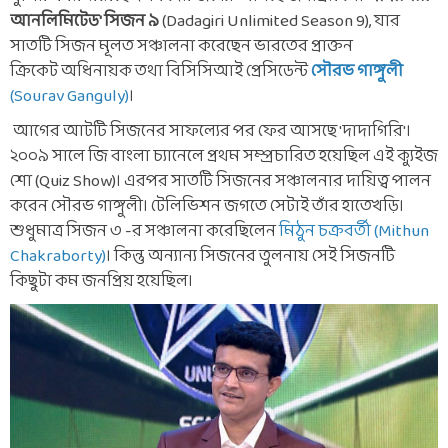
আনলিমিটেড' সিজন ৯
(Dadagiri Unlimited Season 9), যার
সাতটি সিজন মূলত সঞ্চালনা করেছেন ভারতের প্রাক্তন
ক্রিকেট অধিনায়ক তথা বিসিসিআই প্রেসিডেন্ট
সৌরভ গাঙ্গুলী
(Sourav Ganguly)
।
আগের আটটি সিজনের সাফল্যের পর ফের আসছে 'দাদাগিরি'।
২০০৯ সালে জি বাংলা চ্যানেলে প্রথম সম্প্রচারিত হয়েছিল এই ক্যুইজ
শো (Quiz Show)। এরপর সাতটি সিজনের সঞ্চালনার দায়িত্ব পালন
করেন সৌরভ গাঙ্গুলী। টেলিভিশন জগতে সেটাই তাঁর হাতেখড়ি।
শুধুমাত্র সিজন ৩ -র সঞ্চালনা করেছিলেন
মিঠুন চক্রবর্তী (Mithun
Chakraborty)
। কিন্তু অন্যান্য সিজনের তুলনায় সেই সিজনটি
কিছুটা কম জনপ্রিয় হয়েছিল।