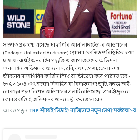
সম্প্রতি প্রকাশ্যে এসেছে 'দাদাগিরি আনলিমিটেড'-র অডিশনের
(Dadagiri Unlimited Auditions) প্রোমো। কোভিড পরিস্থিতির কথা
মাথায় রেখেই অনলাইন পদ্ধতিতে আপাতত হবে অডিশন।
অনলাইন অডিশনের জন্য নাম, ছবি, বয়স, পেশা, জেলা -সহ
জীবনের দাদাগিরির কাহিনি লিখে বা ভিডিয়ো করে পাঠাতে হবে -
৮০১৩৬০৪০৭৭ নম্বরে। বিবাহিত বা বিবাহযোগ্য জুটি, যমজ ভাই-
বোনদের জন্য বিশেষ অডিশনের এলার্ট বেড়িয়েছে। তবে ইচ্ছুক যে
কোনও ব্যক্তিই অডিশনের জন্য চেষ্টা করতে পারেন।
আরও পড়ুন:
TRP: শীর্ষেই 'মিঠাই'! বাজিমাত নতুন মেগা 'সর্বজয়া'-র