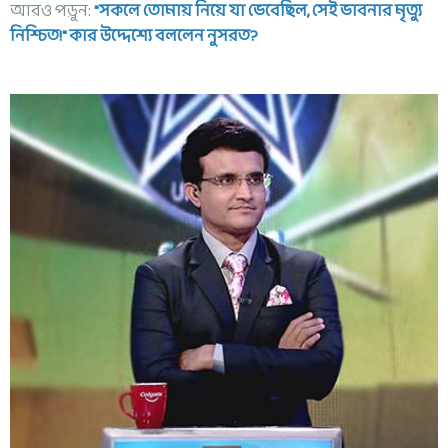
আরও পড়ুন:
"সকলে তোমায় নিয়ে যা ভেবেছিল, সেই ভাবনার মৃত্যু
নিশ্চিত!" কার উদ্দেশ্যে বললেন নুসরত?