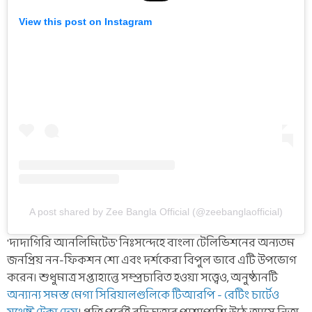
View this post on Instagram
A post shared by Zee Bangla Official (@zeebanglaofficial)
'দাদাগিরি আনলিমিটেড' নিঃসন্দেহে বাংলা টেলিভিশনের অন্যতম
জনপ্রিয় নন-ফিকশন শো এবং দর্শকেরা বিপুল ভাবে এটি উপভোগ
করেন। শুধুমাত্র সপ্তাহান্তে সম্প্রচারিত হওয়া সত্ত্বেও, অনুষ্ঠানটি
অন্যান্য সমস্ত মেগা সিরিয়ালগুলিকে টিআরপি - রেটিং চার্টেও