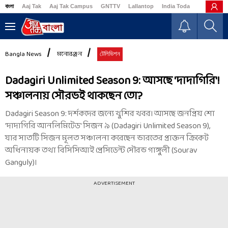
বাংলা
Aaj Tak
Aaj Tak Campus
GNTTV
Lallantop
India Today
Business
Bangla News
মনোরঞ্জন
টেলিভিশন
Dadagiri Unlimited Season 9: আসছে 'দাদাগিরি'!
সঞ্চালনায় সৌরভই থাকছেন তো?
Dadagiri Season 9: দর্শকদের জন্যে খুশির খবর। আসছে জনপ্রিয় শো
'দাদাগিরি আনলিমিটেড' সিজন ৯ (Dadagiri Unlimited Season 9),
যার সাতটি সিজন মূলত সঞ্চালনা করেছেন ভারতের প্রাক্তন ক্রিকেট
অধিনায়ক তথা বিসিসিআই প্রেসিডেন্ট সৌরভ গাঙ্গুলী (Sourav
Ganguly)।
ADVERTISEMENT