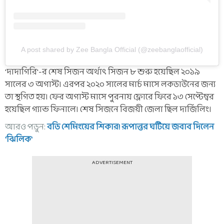
A post shared by Zee Bangla Official (@zeebanglaofficial)
'দাদাগিরি'-র শেষ সিজন অর্থাৎ সিজন ৮ শুরু হয়েছিল ২০১৯
সালের ৩ অগাস্ট। এরপর ২০২০ সালের মার্চ মাসে লকডাউনের জন্য
তা স্থগিত হয়। ফের অগাস্ট মাসে পুরনায় ফ্লোরে ফিরে ১৩ সেপ্টেম্বর
হয়েছিল গ্যান্ড ফিনালে। শেষ সিজনে বিজয়ী জেলা ছিল দার্জিলিং।
আরও পড়ুন:
বডি শেমিংয়ের শিকার! রূপান্তর ঘটিয়ে জবাব দিলেন
'ঝিলিক'
ADVERTISEMENT