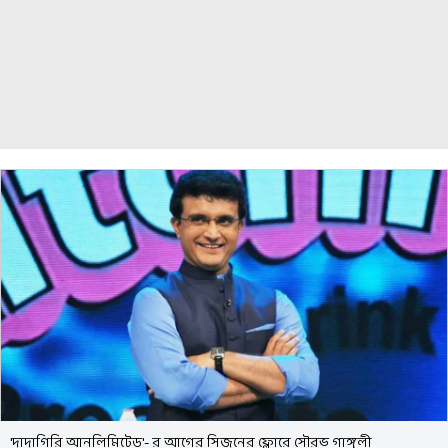
'দাদাগিরি আনলিমিটেড'- র আগের সিজনের ফ্লোরে সৌরভ গাঙ্গুলী