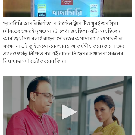
'দাদাগিরি আনলিমিটেড' -র টাইটেল ট্র্যাকটিও খুবই জনপ্রিয়।
সৌরভের জন্যেই মূলত গানটা লেখা হয়েছিল। যেটি গেয়েছিলেন
অরিজিৎ সিং। বলাই বাহুল্য সৌরভের অসাধারণ এবং সাবলীল
সঞ্চালনা এই ক্যুইজ শো-কে আরও আকর্ষণীয় করে তোলে। তবে
এখনও পর্যন্ত নিশ্চিত নয় এই বারের সিজনের সঞ্চালনা সকলের
প্রিয় 'দাদা' সৌরভই করবেন কিনা।