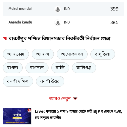
399
Mukul mondal
IND
385
Ananda kundu
IND
বারুইপুর পশ্চিম বিধানসভার নিকটবর্তী নির্বাচন ক্ষেত্র
আমডাঙা
আমতা
অশোকনগর
বাদুড়িয়া
বাগদা
বাগনান
বালি
বালিগঞ্জ
বনগাঁ দক্ষিণ
বনগাঁ উত্তর
আরও দেখুন
Live: ফলতায় ১ লক্ষ ৯ হাজার ভোটে জয়ী BJP র দেবাংশু পণ্ডা,
চার নম্বরে জাহাঙ্গীর