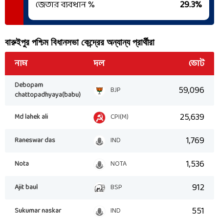
জেতার ব্যবধান %
29.3
%
বারুইপুর পশ্চিম
বিধানসভা কেন্দ্রের অন্যান্য প্রার্থীরা
নাম
দল
ভোট
Debopam
59,096
BJP
chattopadhyaya(babu)
25,639
Md lahek ali
CPI(M)
1,769
Raneswar das
IND
1,536
Nota
NOTA
912
Ajit baul
BSP
551
Sukumar naskar
IND