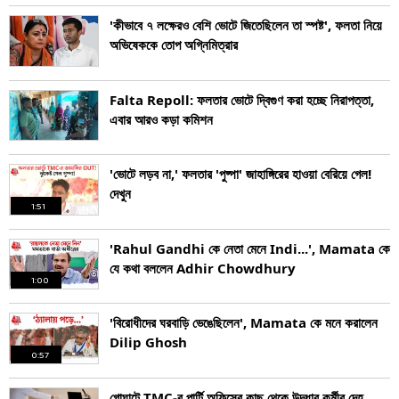
'কীভাবে ৭ লক্ষেরও বেশি ভোটে জিতেছিলেন তা স্পষ্ট', ফলতা নিয়ে
অভিষেককে তোপ অগ্নিমিত্রার
Falta Repoll: ফলতার ভোটে দ্বিগুণ করা হচ্ছে নিরাপত্তা,
এবার আরও কড়া কমিশন
'ভোটে লড়ব না,' ফলতার 'পুষ্পা' জাহাঙ্গিরের হাওয়া বেরিয়ে গেল!
দেখুন
1:51
'Rahul Gandhi কে নেতা মেনে Indi...', Mamata কে
যে কথা বললেন Adhir Chowdhury
1:00
'বিরোধীদের ঘরবাড়ি ভেঙেছিলেন', Mamata কে মনে করালেন
Dilip Ghosh
0:57
গোঘাটে TMC-র পার্টি অফিসের কাছ থেকে উদ্ধার কর্মীর দেহ,