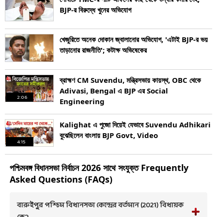
BJP-র বিরুদ্ধে খুনের অভিযোগ
খেজুরিতে অনেক দোকান জ্বালানোর অভিযোগ, 'এটাই BJP-র ভয়
তাড়ানোর রাজনীতি'; কটাক্ষ অভিষেকের
ব্রাহ্মণ CM Suvendu, মন্ত্রিসভায় কায়স্থ, OBC থেকে
Adivasi, Bengal এ BJP এর Social
2:06
Engineering
Kalighat এ পুজো দিয়েই যেভাবে Suvendu Adhikari
বুঝেছিলেন বাংলায় BJP Govt, Video
4:15
পশ্চিমবঙ্গ
বিধানসভা নির্বাচন
2026
সাথে সংযুক্ত Frequently
Asked Questions (FAQs)
বারুইপুর পশ্চিম বিধানসভা কেন্দ্রের বর্তমান (2021) বিধায়ক