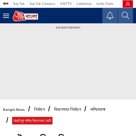
বাংলা
Aaj Tak
Aaj Tak Campus
GNTTV
Lallantop
India Today
Business
ADVERTISEMENT
Bangla News
নির্বাচন
বিধানসভা নির্বাচন
পশ্চিমবঙ্গ
বারুইপুর পশ্চিম বিধানসভা ভোট