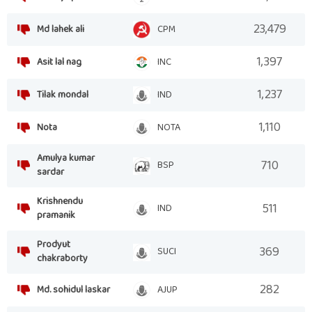
23,479
Md lahek ali
CPM
1,397
Asit lal nag
INC
1,237
Tilak mondal
IND
1,110
Nota
NOTA
Amulya kumar
710
BSP
sardar
Krishnendu
511
IND
pramanik
Prodyut
369
SUCI
chakraborty
282
Md. sohidul laskar
AJUP