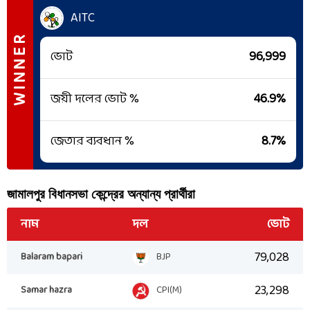
AITC
WINNER
ভোট
96,999
জয়ী দলের ভোট %
46.9
%
জেতার ব্যবধান %
8.7
%
জামালপুর
বিধানসভা কেন্দ্রের অন্যান্য প্রার্থীরা
নাম
দল
ভোট
79,028
Balaram bapari
BJP
23,298
Samar hazra
CPI(M)