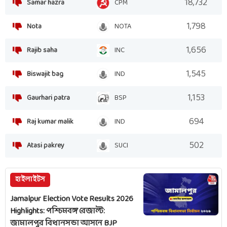
18,732
Samar hazra
CPM
1,798
Nota
NOTA
1,656
Rajib saha
INC
1,545
Biswajit bag
IND
1,153
Gaurhari patra
BSP
694
Raj kumar malik
IND
502
Atasi pakrey
SUCI
হাইলাইটস
Jamalpur Election Vote Results 2026
Highlights: পশ্চিমবঙ্গ রেজাল্ট:
জামালপুর বিধানসভা আসনে BJP