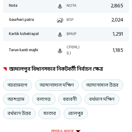
2,865
Nota
NOTA
2,024
Gaurhari patra
BSP
1,291
Kartik kshetrapal
BMUP
CPI(ML)
1,185
Tarun kanti majhi
(L)
জামালপুর বিধানসভার নিকটবর্তী নির্বাচন ক্ষেত্র
আরামবাগ
আসানসোল দক্ষিণ
আসানসোল উত্তর
আশগ্রাম
বলাগড়
বরাবনী
বর্ধমান দক্ষিণ
বর্ধমান উত্তর
ভাতার
বোলপুর
আরও দেখুন