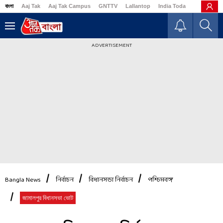
বাংলা
Aaj Tak
Aaj Tak Campus
GNTTV
Lallantop
India Today
Business
ADVERTISEMENT
Bangla News
নির্বাচন
বিধানসভা নির্বাচন
পশ্চিমবঙ্গ
জামালপুর বিধানসভা ভোট