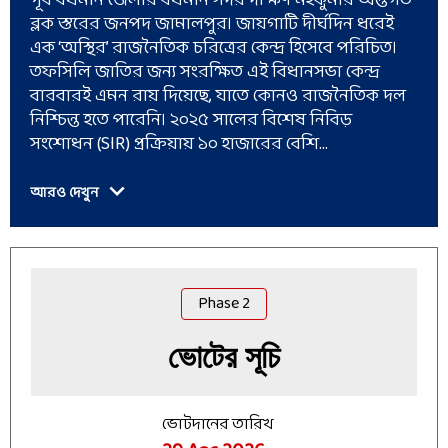
পূর্ব বর্ধমান জেলার বর্ধমান সদর দক্ষিণ মহকুমার অন্তর্গত
ব্লক স্তরের জনপদ জামালপুর। জায়গাটি দীর্ঘদিন ধরেই
এক ‘অস্থির’ রাজনৈতিক চরিত্রের কেন্দ্র হিসেবে পরিচিত।
তফসিলি জাতির জন্য সংরক্ষিত এই বিধানসভা কেন্দ্র
বারবারই এমন রায় দিয়েছে, যাতে কোনও রাজনৈতিক দল
নিশ্চিন্ত হতে পারেনি। ২০২৫ সালের বিশেষ নিবিড়
সংশোধন (SIR) প্রক্রিয়ায় ১০ হাজারের বেশি...
আরও দেখুন
Phase
2
ভোটের সূচি
ভোটদানের তারিখ