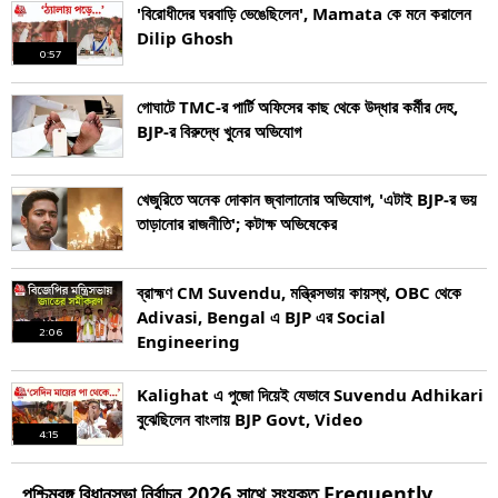
'বিরোধীদের ঘরবাড়ি ভেঙেছিলেন', Mamata কে মনে করালেন
Dilip Ghosh
0:57
গোঘাটে TMC-র পার্টি অফিসের কাছ থেকে উদ্ধার কর্মীর দেহ,
BJP-র বিরুদ্ধে খুনের অভিযোগ
খেজুরিতে অনেক দোকান জ্বালানোর অভিযোগ, 'এটাই BJP-র ভয়
তাড়ানোর রাজনীতি'; কটাক্ষ অভিষেকের
ব্রাহ্মণ CM Suvendu, মন্ত্রিসভায় কায়স্থ, OBC থেকে
Adivasi, Bengal এ BJP এর Social
2:06
Engineering
Kalighat এ পুজো দিয়েই যেভাবে Suvendu Adhikari
বুঝেছিলেন বাংলায় BJP Govt, Video
4:15
পশ্চিমবঙ্গ
বিধানসভা নির্বাচন
2026
সাথে সংযুক্ত Frequently