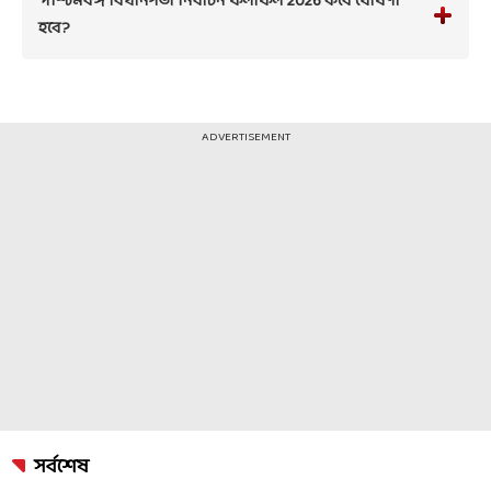
পশ্চিমবঙ্গ বিধানসভা নির্বাচন ফলাফল 2026 কবে ঘোষণা
হবে?
ADVERTISEMENT
সর্বশেষ