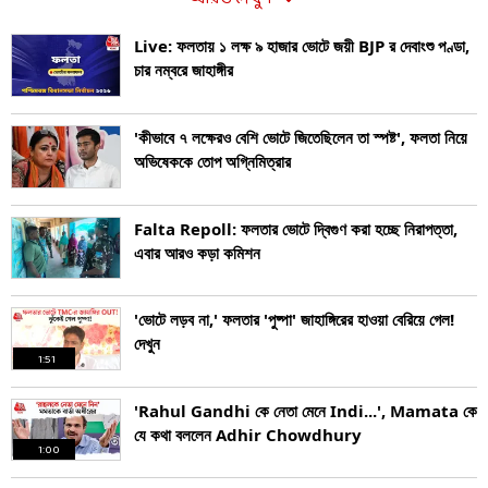
Live: ফলতায় ১ লক্ষ ৯ হাজার ভোটে জয়ী BJP র দেবাংশু পণ্ডা,
চার নম্বরে জাহাঙ্গীর
'কীভাবে ৭ লক্ষেরও বেশি ভোটে জিতেছিলেন তা স্পষ্ট', ফলতা নিয়ে
অভিষেককে তোপ অগ্নিমিত্রার
Falta Repoll: ফলতার ভোটে দ্বিগুণ করা হচ্ছে নিরাপত্তা,
এবার আরও কড়া কমিশন
'ভোটে লড়ব না,' ফলতার 'পুষ্পা' জাহাঙ্গিরের হাওয়া বেরিয়ে গেল!
দেখুন
1:51
'Rahul Gandhi কে নেতা মেনে Indi...', Mamata কে
যে কথা বললেন Adhir Chowdhury
1:00