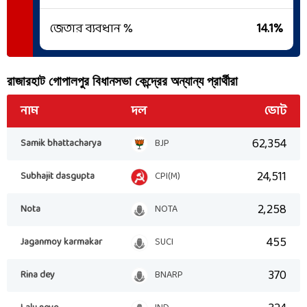
জেতার ব্যবধান %
14.1
%
রাজারহাট গোপালপুর
বিধানসভা কেন্দ্রের অন্যান্য প্রার্থীরা
নাম
দল
ভোট
62,354
Samik bhattacharya
BJP
24,511
Subhajit dasgupta
CPI(M)
2,258
Nota
NOTA
455
Jaganmoy karmakar
SUCI
370
Rina dey
BNARP