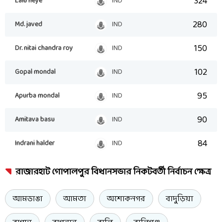
324
Lalu neye
IND
280
Md. javed
IND
150
Dr. nitai chandra roy
IND
102
Gopal mondal
IND
95
Apurba mondal
IND
90
Amitava basu
IND
84
Indrani halder
IND
রাজারহাট গোপালপুর বিধানসভার নিকটবর্তী নির্বাচন ক্ষেত্র
আমডাঙা
আমতা
অশোকনগর
বাদুড়িয়া