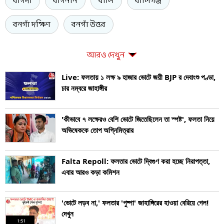
বাগদা
বাগনান
বালি
বালিগঞ্জ
বনগাঁ দক্ষিণ
বনগাঁ উত্তর
আরও দেখুন
Live: ফলতায় ১ লক্ষ ৯ হাজার ভোটে জয়ী BJP র দেবাংশু পণ্ডা,
চার নম্বরে জাহাঙ্গীর
'কীভাবে ৭ লক্ষেরও বেশি ভোটে জিতেছিলেন তা স্পষ্ট', ফলতা নিয়ে
অভিষেককে তোপ অগ্নিমিত্রার
Falta Repoll: ফলতার ভোটে দ্বিগুণ করা হচ্ছে নিরাপত্তা,
এবার আরও কড়া কমিশন
'ভোটে লড়ব না,' ফলতার 'পুষ্পা' জাহাঙ্গিরের হাওয়া বেরিয়ে গেল!
দেখুন
1:51