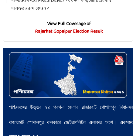
পশ্চিমবঙ্গ-এর PRESIDENCY অঞ্চলে দল/জোটগুলোর
পারফরম্যান্স কেমন?
View Full Coverage of
Rajarhat Gopalpur Election Result
পশ্চিমবঙ্গের উত্তর ২৪ পরগনা জেলার রাজারহাট গোপালপুর বিধান
রাজারহাট গোপালপুর কলকাতা মেট্রোপলিটন এলাকার অংশ। একসময