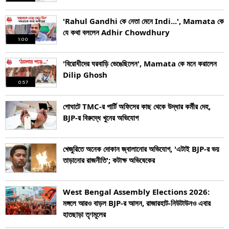
'Rahul Gandhi কে নেতা মেনে Indi...', Mamata কে
যে কথা বললেন Adhir Chowdhury
1:00
'বিরোধীদের ঘরবাড়ি ভেঙেছিলেন', Mamata কে মনে করালেন
Dilip Ghosh
0:57
গোঘাটে TMC-র পার্টি অফিসের কাছ থেকে উদ্ধার কর্মীর দেহ,
BJP-র বিরুদ্ধে খুনের অভিযোগ
খেজুরিতে অনেক দোকান জ্বালানোর অভিযোগ, 'এটাই BJP-র ভয়
তাড়ানোর রাজনীতি'; কটাক্ষ অভিষেকের
West Bengal Assembly Elections 2026:
মঙ্গলে আরও বাড়ল BJP-র আসন, রাজারহাট-নিউটাউনও এবার
হাতছাড়া তৃণমূলের