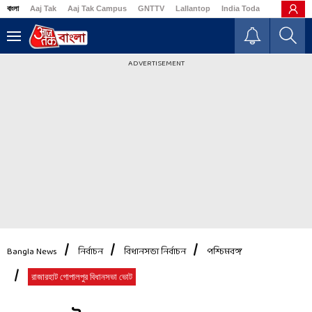
বাংলা
Aaj Tak
Aaj Tak Campus
GNTTV
Lallantop
India Today
Business
ADVERTISEMENT
Bangla News
নির্বাচন
বিধানসভা নির্বাচন
পশ্চিমবঙ্গ
রাজারহাট গোপালপুর বিধানসভা ভোট