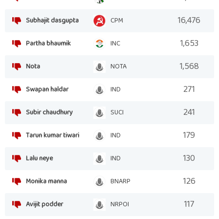
16,476
Subhajit dasgupta
CPM
1,653
Partha bhaumik
INC
1,568
Nota
NOTA
271
Swapan haldar
IND
241
Subir chaudhury
SUCI
179
Tarun kumar tiwari
IND
130
Lalu neye
IND
126
Monika manna
BNARP
117
Avijit podder
NRPOI