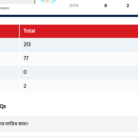
Total
213
77
0
2
AQs
ণার তারিখ কবে?