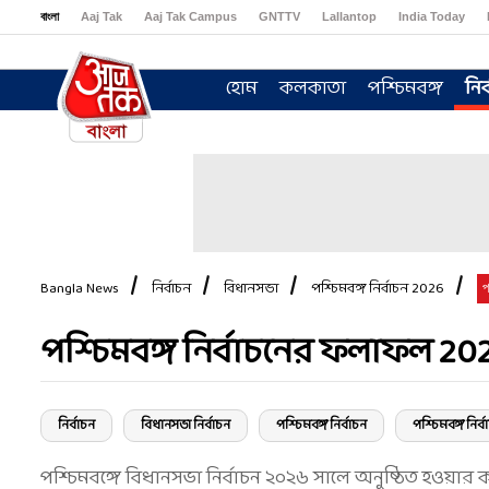
বাংলা
Aaj Tak
Aaj Tak Campus
GNTTV
Lallantop
India Today
Sports Tak
Crime Tak
Astro Tak
Gaming
Brides Today
Ishq FM
হোম
কলকাতা
পশ্চিমবঙ্গ
নির
Bangla News
নির্বাচন
বিধানসভা
পশ্চিমবঙ্গ নির্বাচন 2026
প
পশ্চিমবঙ্গ নির্বাচনের ফলাফল 20
নির্বাচন
বিধানসভা নির্বাচন
পশ্চিমবঙ্গ নির্বাচন
পশ্চিমবঙ্গ নির্
পশ্চিমবঙ্গে বিধানসভা নির্বাচন ২০২৬ সালে অনুষ্ঠিত হওয়ার 