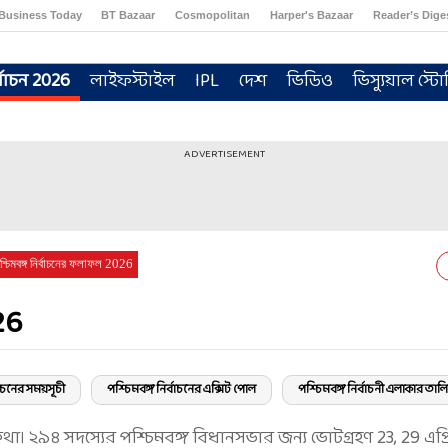
Business Today
BT Bazaar
Cosmopolitan
Harper's Bazaar
Reader’s Dige
্বাচন 2026
লাইফস্টাইল
IPL
দেশ
ভিডিও
ভিস্যুয়াল স্টো
ADVERTISEMENT
শ্চিমবঙ্গ নির্বাচনের ফলাফল 2026
26
বাচনের সময়সূচী
পশ্চিমবঙ্গ নির্বাচনের এক্সিট পোল
পশ্চিমবঙ্গ নির্বাচনী এলাকার তাল
কথা। ২৯৪ সদস্যের পশ্চিমবঙ্গ বিধানসভার জন্য ভোটগ্রহণ 23, 29 এপ