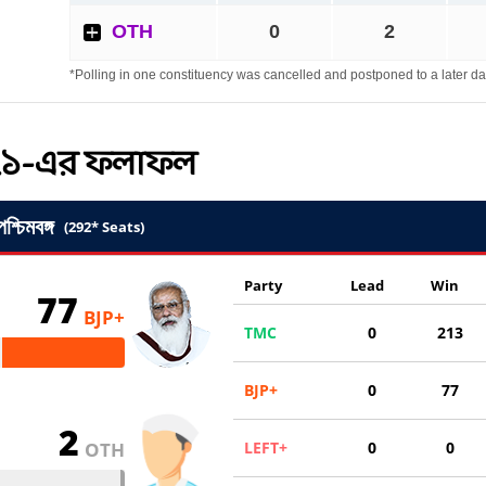
২০২১-এর ফলাফল