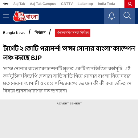
বাংলা
Aaj Tak
Aaj Tak Campus
GNTTV
Lallantop
India Today
Business
Bangla News
নির্বাচন
পশ্চিমবঙ্গ বিধানসভা নির্বাচন
টার্গেট ২ কোটি পরামর্শ! 'লক্ষ্য সোনার বাংলা' ক্যাম্পেন
লঞ্চ করছে BJP
'লক্ষ্য সোনার বাংলা' ক্যাম্পেনটি মূলত একটি জনভিত্তিক কর্মসূচি। এই
কর্মসূচিতে বিজেপি নেতারা বাড়ি বাড়ি গিয়ে সোনার বাংলা নিয়ে সবার
মত নেবেন। আগামী ৫ বছরে পশ্চিমবঙ্গের উন্নয়নে কী কী করা উচিত, সে
বিষয়ে জনসাধারণের মত শুনবেন।
ADVERTISEMENT