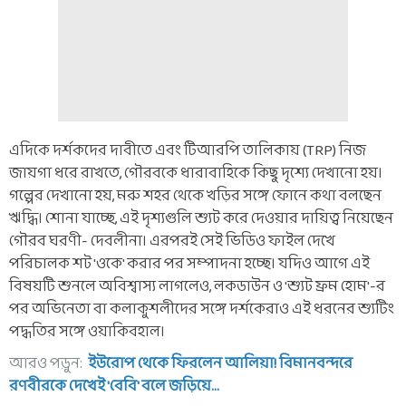
এদিকে দর্শকদের দাবীতে এবং টিআরপি তালিকায় (TRP) নিজ
জায়গা ধরে রাখতে, গৌরবকে ধারাবাহিকে কিছু দৃশ্যে দেখানো হয়।
গল্পের দেখানো হয়, মরু শহর থেকে খড়ির সঙ্গে ফোনে কথা বলছেন
ঋদ্ধি। শোনা যাচ্ছে, এই দৃশ্যগুলি শ্যুট করে দেওয়ার দায়িত্ব নিয়েছেন
গৌরব ঘরণী- দেবলীনা। এরপরই সেই ভিডিও ফাইল দেখে
পরিচালক শট 'ওকে' করার পর সম্পাদনা হচ্ছে। যদিও আগে এই
বিষয়টি শুনলে অবিশ্বাস্য লাগলেও, লকডাউন ও 'শ্যুট ফ্রম হোম'-র
পর অভিনেতা বা কলাকুশলীদের সঙ্গে দর্শকেরাও এই ধরনের শ্যুটিং
পদ্ধতির সঙ্গে ওয়াকিবহাল।
আরও পড়ুন:
ইউরোপ থেকে ফিরলেন আলিয়া! বিমানবন্দরে
রণবীরকে দেখেই 'বেবি' বলে জড়িয়ে...