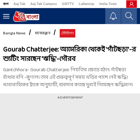
বাংলা
Aaj Tak
Aaj Tak Campus
GNTTV
Lallantop
India Today
Business
Bangla News
মনোরঞ্জন
টেলিভিশন
Gourab Chatterjee: আমেরিকা থেকেই 'গাঁটছড়া'-র
শ্যুটিং সারছেন 'ঋদ্ধি'-গৌরব
Gantchhora- Gourab Chatterjee: নিয়তির জোড়ে হঠাৎ গাঁটছড়া
বাঁধবে বনি -কুণাল। তবে এই গুরুত্বপূর্ণ সময় খড়ির পাশে নেই ঋদ্ধি।
ধারাবাহিকের ট্র্যাক অনুযায়ী, ব্যবসার কাজে দুবাই গিয়েছেন ঋদ্ধিমান।
ADVERTISEMENT