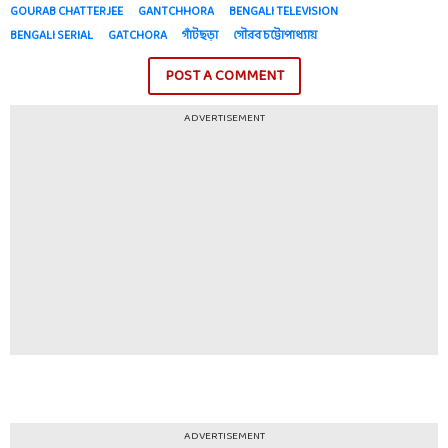
GOURAB CHATTERJEE
GANTCHHORA
BENGALI TELEVISION
BENGALI SERIAL
GATCHORA
গাঁটছড়া
গৌরব চট্টোপাধ্যায়
POST A COMMENT
ADVERTISEMENT
ADVERTISEMENT