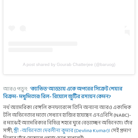
A post shared by Gourab Chatterjee (@baruog)
আরও পড়ুন:
'ক্যান্ডিড' আড্ডায় একে অপরের সিক্রেট শেয়ার
বিক্রম- মধুমিতার! রিল- রিয়েলে জুটির রসায়ন কেমন?
নর্থ আমেরিকা বেঙ্গলি কনফারেন্সে তিনি অন্যান্য আরও একাধিক
টলি অভিনেতার মতো সেখানে হাজির হয়েছেন এনএবিসি (NABC)-
র মাঝেই আমেরিকার বিভিন্ন শহরে ঘুরে বেড়াচ্ছেন অভিনেতা। তাঁর
সঙ্গী,
স্ত্রী -অভিনেতা দেবলীনা কুমার (Devlina Kumar)।
সেই প্রমাণ