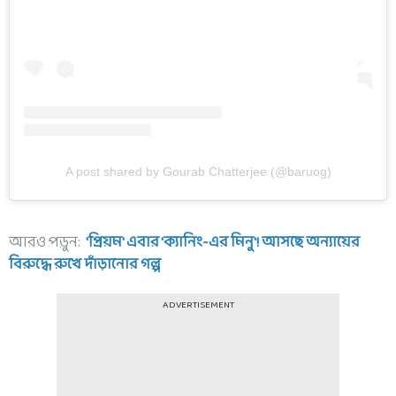
A post shared by Gourab Chatterjee (@baruog)
আরও পড়ুন:
'প্রিয়ম' এবার 'ক্যানিং-এর মিনু'! আসছে অন্যায়ের
বিরুদ্ধে রুখে দাঁড়ানোর গল্প
ADVERTISEMENT