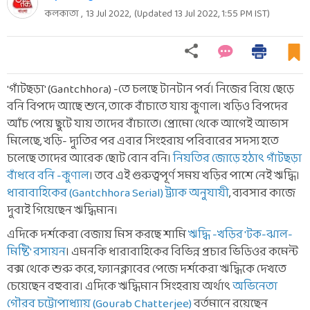
কলকাতা ,
13 Jul 2022
,
(Updated
13 Jul 2022, 1:55 PM
IST)
'গাঁটছড়া' (Gantchhora) -তে চলছে টানটান পর্ব। নিজের বিয়ে ছেড়ে
বনি বিপদে আছে শুনে, তাকে বাঁচাতে যায় কুণাল। খড়িও বিপদের
আঁচ পেয়ে ছুটে যায় তাদের বাঁচাতে। প্রোমো থেকে আগেই আভাস
মিলেছে, খড়ি- দ্যুতির পর এবার সিংহরায় পরিবারের সদস্য হতে
চলেছে তাদের আরেক ছোট বোন বনি।
নিয়তির জোড়ে হঠাৎ গাঁটছড়া
বাঁধবে বনি -কুণাল
। তবে এই গুরুত্বপূর্ণ সময় খড়ির পাশে নেই ঋদ্ধি।
ধারাবাহিকের (Gantchhora Serial) ট্র্যাক অনুযায়ী
, ব্যবসার কাজে
দুবাই গিয়েছেন ঋদ্ধিমান।
এদিকে দর্শকেরা বেজায় মিস করছে শামি
ঋদ্ধি -খড়ির 'টক-ঝাল-
মিষ্টি' রসায়ন
। এমনকি ধারাবাহিকের বিভিন্ন প্রচার ভিডিওর কমেন্ট
বক্স থেকে শুরু করে, ফ্যানক্লাবের পেজে দর্শকেরা ঋদ্ধিকে দেখতে
চেয়েছেন বহুবার। এদিকে ঋদ্ধিমান সিংহরায় অর্থাৎ
অভিনেতা
গৌরব চট্টোপাধ্যায় (Gourab Chatterjee)
বর্তমানে রয়েছেন