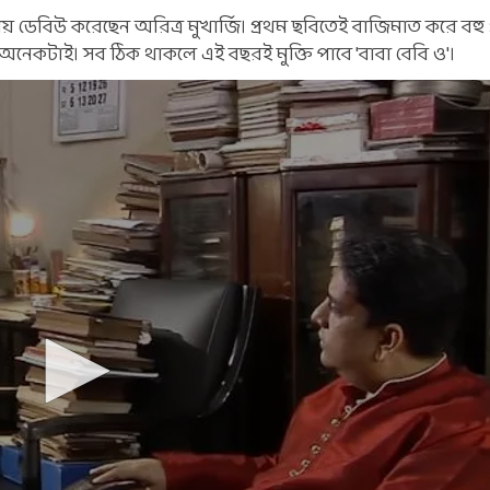
য় ডেবিউ করেছেন অরিত্র মুখার্জি। প্রথম ছবিতেই বাজিমাত করে বহু
া অনেকটাই। সব ঠিক থাকলে এই বছরই মুক্তি পাবে 'বাবা বেবি ও'।