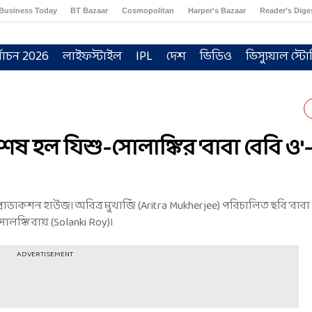
Business Today
BT Bazaar
Cosmopolitan
Harper's Bazaar
Reader’s Dige
্বাচন 2026
লাইফস্টাইল
IPL
দেশ
ভিডিও
ভিস্যুয়াল স্টো
ষ হল যিশু-সোলাঙ্কির 'বাবা বেবি ও'-
োডাকশন হাউজ। অরিত্র মুখার্জি (Aritra Mukherjee) পরিচালিত ছবি 'বাবা 
সোলঙ্কি রায় (Solanki Roy)।
ADVERTISEMENT