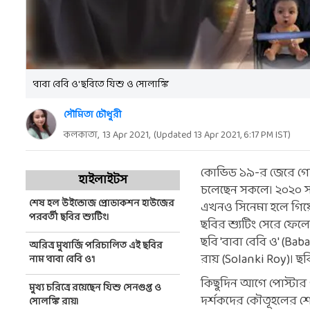
'বাবা বেবি ও' ছবিতে যিশু ও সোলাঙ্কি
সৌমিতা চৌধুরী
কলকাতা,
13 Apr 2021
,
(Updated
13 Apr 2021, 6:17 PM
IST)
কোভিড ১৯-র জেরে গোটা ব
হাইলাইটস
চলেছেন সকলে। ২০২০ স
শেষ হল উইন্ডোজ প্রোডাকশন হাউজের
এখনও সিনেমা হলে গিয়ে
পরবর্তী ছবির শ্যুটিং।
ছবির শ্যুটিং সেরে ফে
ছবি 'বাবা বেবি ও' (Bab
অরিত্র মুখার্জি পরিচালিত এই ছবির
রায় (Solanki Roy)। ছব
নাম 'বাবা বেবি ও'।
কিছুদিন আগে পোস্টার 
মুখ্য চরিত্রে রয়েছেন যিশু সেনগুপ্ত ও
দর্শকদের কৌতূহলের শেষ
সোলঙ্কি রায়।