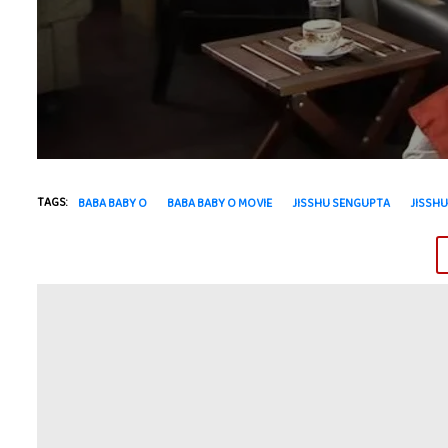
TAGS:
BABA BABY O
BABA BABY O MOVIE
JISSHU SENGUPTA
JISSH