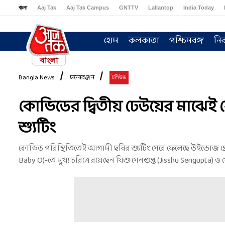
বাংলা
Aaj Tak
Aaj Tak Campus
GNTTV
Lallantop
India Today
Sports Tak
Crime Tak
Astro Tak
Gaming
Brides Today
Ishq FM
হোম
কলকাতা
পশ্চিমবঙ্গ
নির
Bangla News
মনোরঞ্জন
টলিউড
কোভিডের দ্বিতীয় ঢেউয়ের মাঝেই শে
শ্যুটিং
কোভিড পরিস্থিতিতেই আগামী ছবির শ্যুটিং সেরে ফেলেছে উইন্ডোজ প্র
Baby O)-তে মুখ্য চরিত্রে রয়েছেন যিশু সেনগুপ্ত (Jisshu Sengupta) ও 