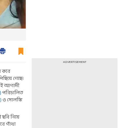
ADVERTISEMENT
টা করে
িছিয়ে গেছে।
তেই আগামী
)
পরিচালিত
a)
ও সোলঙ্কি
 ছবি নিয়ে
রে গাঁথা