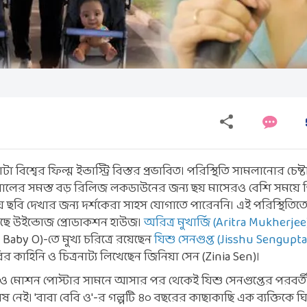
িশ্বের ফিল্ম ইন্ডাস্ট্রি বিস্তর প্রভাবিত। পরিস্থিতি সামলানোর চেষ্
ালের সমস্ত বড় রিলিজ লকডাউনের জন্য ছয় মাসেরও বেশি সময়ে প
 ছবি দেখার জন্য দর্শকেরা সাহস যোগাতে পারেননি। এই পরিস্থিতি
লেছে উইন্ডোজ প্রোডাকশন হাউজ।
অরিত্র মুখার্জি (Aritra Mukherjee
a Baby O)-তে মুখ্য চরিত্রে রয়েছেন
যিশু সেনগুপ্ত (Jisshu Sengupt
ির কাহিনি ও চিত্রনাট্য লিখেছেন জিনিয়া সেন (Zinia Sen)।
ও মোশন পোস্টার সামনে আসার পর থেকেই যিশু সেনগুপ্তের পরবর্তী
 নেই। 'বাবা বেবি ও'-র গল্পটি ৪০ বছরের কাছাকাছি এক ব্যক্তিকে ঘি