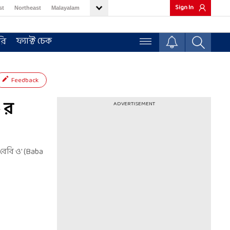
Sign In
st
Northeast
Malayalam
ফ্যাক্ট চেক
রি
Feedback
 র
ADVERTISEMENT
বেবি ও' (Baba