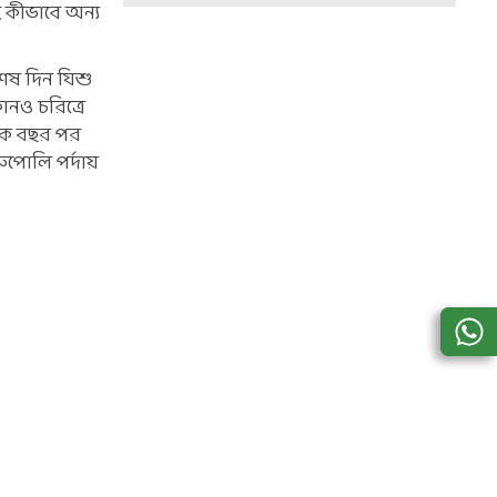
 কীভাবে অন্য
শেষ দিন যিশু
নও চরিত্রে
 এক বছর পর
পোলি পর্দায়