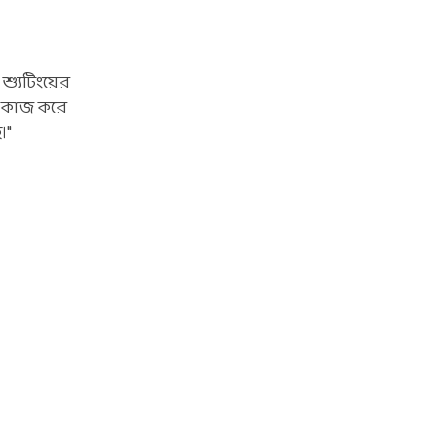
্যুটিংয়ের
ে কাজ করে
।"