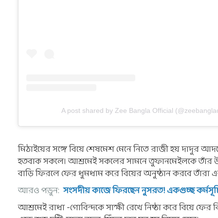
A post shared by Zee Bangla Official (@zeebanglaof
মিঠাইয়ের সঙ্গে বিয়ে শেষমেশ মেনে নিতে রাজী হয় দাদুর আদরের 
হতবাক সকলে। আশ্রমেই সকলের সামনে তুফানমেইলকে তাঁর উচ্ছ
বাড়ি ফিরলে ফের ধুমধাম করে বিয়ের অনুষ্ঠান করবে তাঁরা এ
আরও পড়ুন:
সংসদীয় কাজে ফিরছেন নুসরত! একগুচ্ছ কর্মসূ
আশ্রমেই রাধা -গোবিন্দকে সাক্ষী রেখে নিষ্ঠা করে বিয়ে ফ