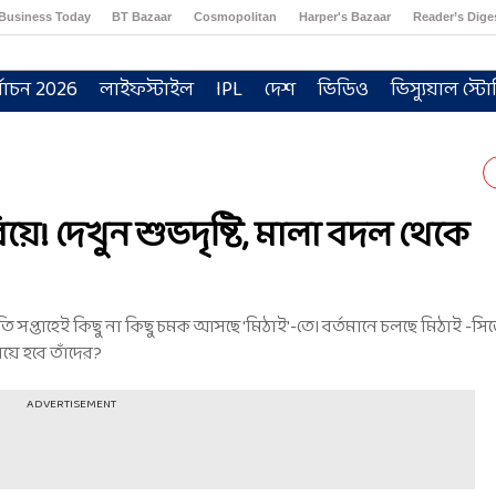
Business Today
BT Bazaar
Cosmopolitan
Harper's Bazaar
Reader’s Dige
্বাচন 2026
লাইফস্টাইল
IPL
দেশ
ভিডিও
ভিস্যুয়াল স্টো
িয়ে! দেখুন শুভদৃষ্টি, মালা বদল থেকে
ি সপ্তাহেই কিছু না কিছু চমক আসছে 'মিঠাই'-তে। বর্তমানে চলছে মিঠাই -স
বিয়ে হবে তাঁদের?
ADVERTISEMENT