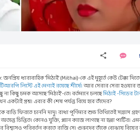
জনপ্রিয় ধারাবাহিক 'মিঠাই' (Mithai)-কে এই মুহূর্তে কেউ টেক্কা দিত
টিআরপি লিস্টে এই মেগাই রয়েছে শীর্ষে।
আর সেরার সেরা হওয়ার জ
কিছু না কিছু চমক আসছে 'মিঠাই'-তে। বর্তমানে চলছে
মিঠাই -সিডের টা
ন একটাই প্রশ্ন। এবার কী শেষ পর্যন্ত বিয়ে হবে তাঁদের?
বাড়ি ফিরতে চাননি দাদু। রাধা পূর্ণিমার শুভ তিথিতেই সন্ন্যাস গ্
্যন্ত চিন্তিত। কোনও যুক্তি, প্ল্যান কাজে লাগছে না হল্লা পার্টির। 
র বিশ্বাসও পরিবর্তন করতে রাজি সে। গুরুদেব তাঁকে বোঝায় বিয়ের 