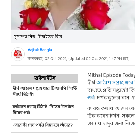
সুসম্পন্ন সিড -মিঠাইয়ের বিয়ে
Aajtak Bangla
কলকাতা,
02 Oct 2021
,
(Updated
02 Oct 2021, 1:47 PM
IST)
Mithai Episode Today: 
হাইলাইটস
দীর্ঘ
আঠাশ সপ্তাহ ধরে 
দীর্ঘ আঠাশ সপ্তাহ ধরে টিআরপি লিস্টে
রাখতে, প্রতি সপ্তাহেই 
শীর্ষে 'মিঠাই'।
পর্ব
। দর্শককুলের মনে এখ
বর্তমানে চলছে মিঠাই -সিডের টানটান
কারও কথায় আশ্রম থেকে 
বিয়ের পর্ব।
ঠিক করেন তিনি। সকলে অত
জানায় দাদুর জন্য নিজে
এবার কী শেষ পর্যন্ত বিয়ে হবে তাঁদের?