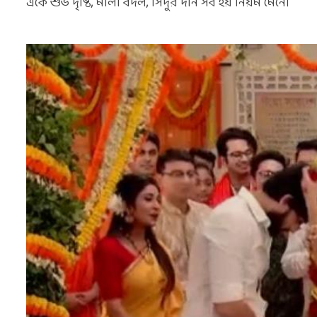
একে শুভ দৃষ্টি, মালা বদল, সিঁদুর দান সব হয় নিয়ম মেনে।