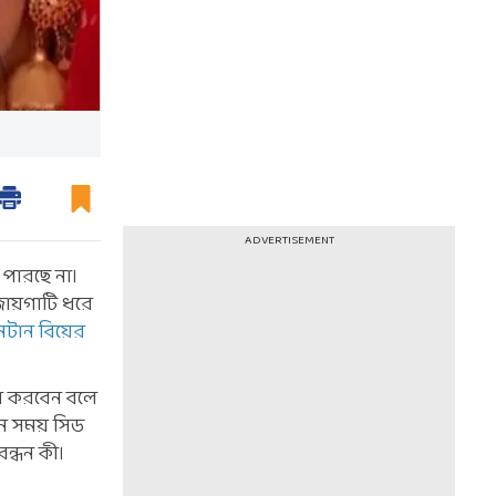
ADVERTISEMENT
ে পারছে না।
ায়গাটি ধরে
নটান বিয়ের
রহণ করবেন বলে
এমন সময় সিড
বন্ধন কী।