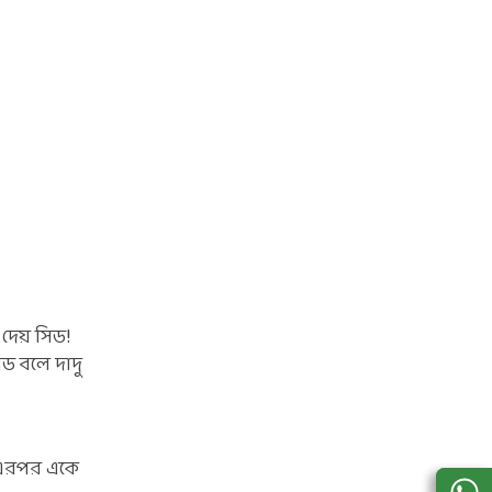
 দেয় সিড!
ড বলে দাদু
। এরপর একে