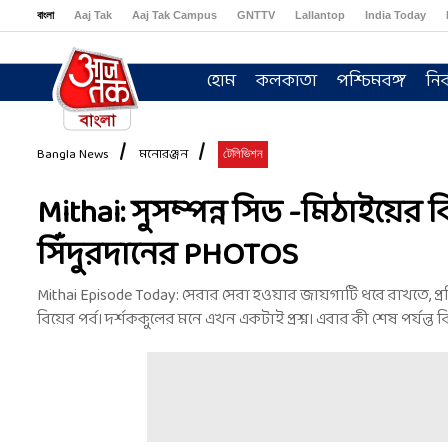
বাংলা
Aaj Tak
Aaj Tak Campus
GNTTV
Lallantop
India Today
Sports Tak
Crime Tak
Astro Tak
Gaming
Brides Today
Ishq FM
হোম
কলকাতা
পশ্চিমবঙ্গ
নির
Bangla News
মনোরঞ্জন
টেলিভিশন
Mithai: সুসম্পন্ন সিড -মিঠাইয়ের ব
সিঁদুরদানের PHOTOS
Mithai Episode Today: সেরার সেরা হওয়ার জায়গাটি ধরে রাখতে, প্রত
বিয়ের পর্ব। দর্শককুলের মনে এখন একটাই প্রশ্ন। এবার কী শেষ পর্যন্ত 