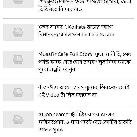
শেষকৃত্য দেখলেন 'উচ্চশিক্ষিতা' মেয়েরা, Viral
ভিডিওতে নিন্দার ঝড়
'ফের আসব...', Kolkata ছাড়ার আগে
বিমানবন্দরে বললেন Taslima Nasrin
Musafir Cafe Full Story: সুধা না প্রীতি, শেষ
পর্যন্ত কাকে বেছে নেবে চন্দর? 'মুসাফির ক্যাফে'
পুরো গল্পটা জানুন
বাঁক কাঁধে এ যেন শ্রবণ কুমার, শিবভক্ত হলেই
এই Video টা মিস করবেন না
AI job search: ছাঁটাইয়ের পর AI-এর
'মাস্টারপ্ল্যান', ৫ মাস পরেই দেড় কোটির চাকরি
পেলেন যুবক