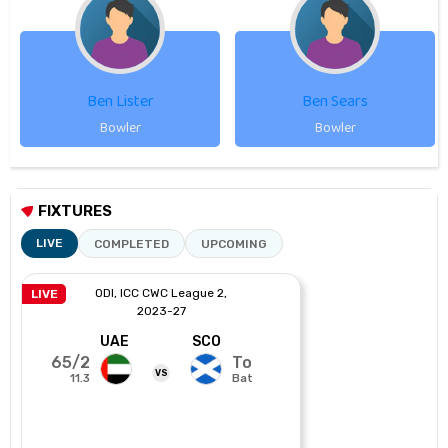
Ben Lister
Ben Sears
Bowler
Bowler