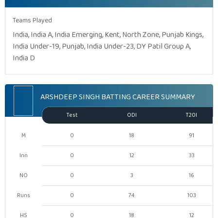
Teams Played
India, India A, India Emerging, Kent, North Zone, Punjab Kings,
India Under-19, Punjab, India Under-23, DY Patil Group A,
India D
ARSHDEEP SINGH BATTING CAREER SUMMARY
Test
ODI
T20I
M
0
18
91
Inn
0
12
33
NO
0
3
16
Runs
0
74
103
HS
0
18
12