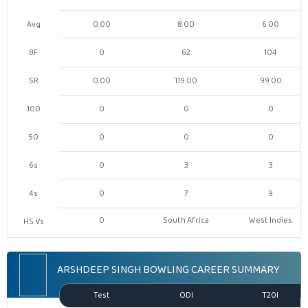
Avg
0.00
8.00
6.00
BF
0
62
104
SR
0.00
119.00
99.00
100
0
0
0
50
0
0
0
6s
0
3
3
4s
0
7
9
0
South Africa
West Indies
HS Vs
ARSHDEEP SINGH BOWLING CAREER SUMMARY
Test
ODI
T20I