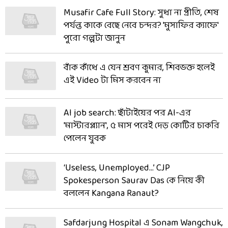
Musafir Cafe Full Story: সুধা না প্রীতি, শেষ
পর্যন্ত কাকে বেছে নেবে চন্দর? 'মুসাফির ক্যাফে'
পুরো গল্পটা জানুন
বাঁক কাঁধে এ যেন শ্রবণ কুমার, শিবভক্ত হলেই
এই Video টা মিস করবেন না
AI job search: ছাঁটাইয়ের পর AI-এর
'মাস্টারপ্ল্যান', ৫ মাস পরেই দেড় কোটির চাকরি
পেলেন যুবক
‘Useless, Unemployed…’ CJP
Spokesperson Saurav Das কে নিয়ে কী
বললেন Kangana Ranaut?
Safdarjung Hospital এ Sonam Wangchuk,