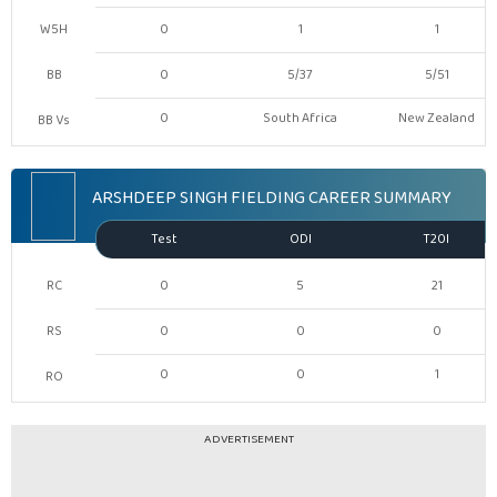
W5H
0
1
1
BB
0
5/37
5/51
0
South Africa
New Zealand
BB Vs
ARSHDEEP SINGH FIELDING CAREER SUMMARY
Test
ODI
T20I
RC
0
5
21
RS
0
0
0
0
0
1
RO
ADVERTISEMENT