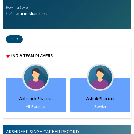
Bowling Style
Left-arm medium fast
INFO
INDIA TEAM PLAYERS
Abhishek Sharma
Ashok Sharma
All-Rounder
Bowler
ARSHDEEP SINGH CAREER RECORD