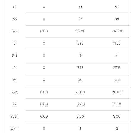
M
0
18
91
Inn
0
17
89
Ovs
0.00
137.00
317.00
B
0
825
1903
RM
0
5
4
R
0
755
2715
W
0
30
135
Avg
0.00
25.00
20.00
SR
0.00
27.00
14.00
Econ
0.00
5.00
8.00
W4H
0
1
2