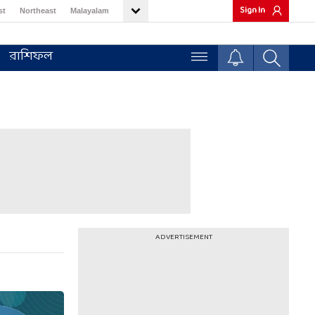
Sign In
st
Northeast
Malayalam
রাশিফল
ADVERTISEMENT