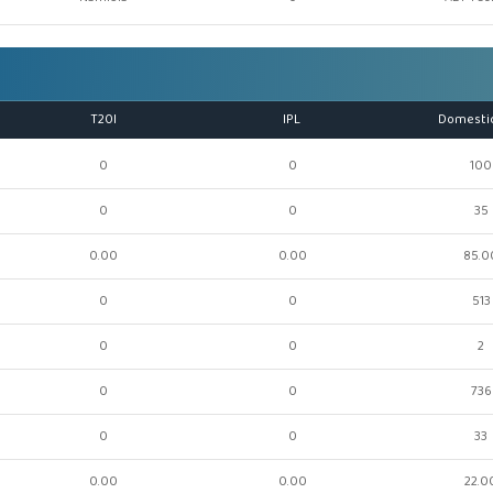
T20I
IPL
Domesti
0
0
100
0
0
35
0.00
0.00
85.0
0
0
513
0
0
2
0
0
736
0
0
33
0.00
0.00
22.0