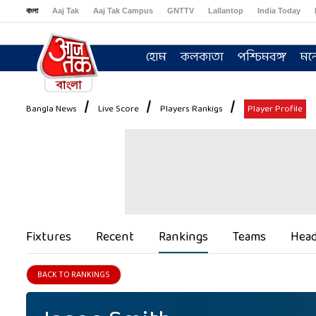
বাংলা
Aaj Tak
Aaj Tak Campus
GNTTV
Lallantop
India Today
Sports Tak
Crime Tak
Astro Tak
Gaming
Brides Today
Ishq FM
হোম
কলকাতা
পশ্চিমবঙ্গ
মন
Bangla News
Live Score
Players Rankigs
Player Profile
Fixtures
Recent
Rankings
Teams
Head
BACK TO RANKINGS