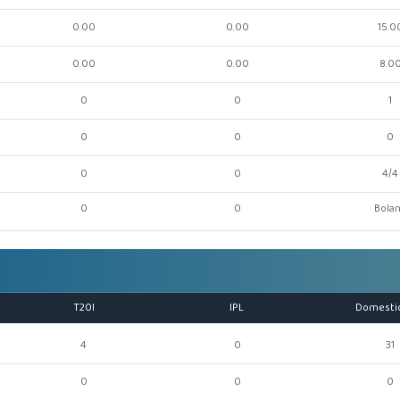
0.00
0.00
15.0
0.00
0.00
8.0
0
0
1
0
0
0
0
0
4/4
0
0
Bola
T20I
IPL
Domesti
4
0
31
0
0
0