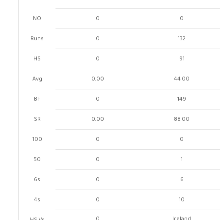
NO
0
0
Runs
0
132
HS
0
91
Avg
0.00
44.00
BF
0
149
SR
0.00
88.00
100
0
0
50
0
1
6s
0
6
4s
0
10
0
Ireland