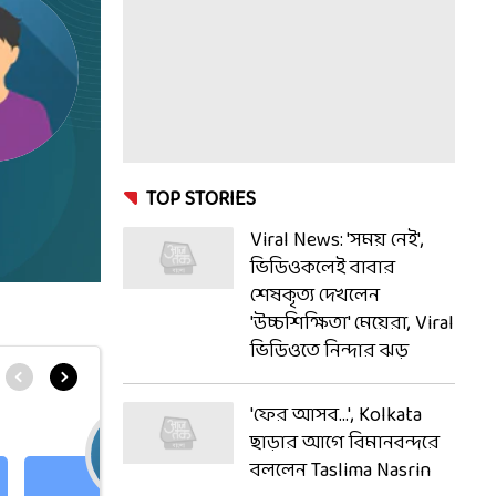
TOP STORIES
Viral News: 'সময় নেই',
ভিডিওকলেই বাবার
শেষকৃত্য দেখলেন
'উচ্চশিক্ষিতা' মেয়েরা, Viral
ভিডিওতে নিন্দার ঝড়
'ফের আসব...', Kolkata
ছাড়ার আগে বিমানবন্দরে
বললেন Taslima Nasrin