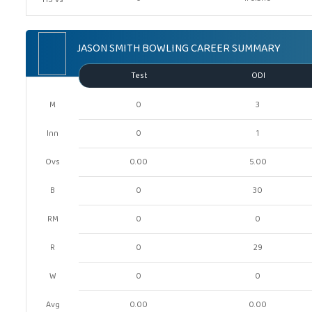
HS Vs
JASON SMITH BOWLING CAREER SUMMARY
Test
ODI
M
0
3
Inn
0
1
Ovs
0.00
5.00
B
0
30
RM
0
0
R
0
29
W
0
0
Avg
0.00
0.00