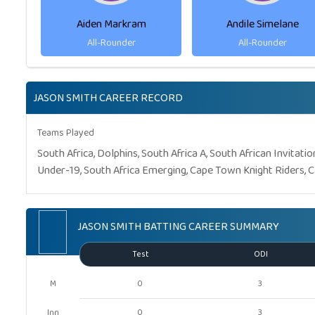
Aiden Markram
Andile Simelane
All-Rounder
All-Rounder
JASON SMITH CAREER RECORD
Teams Played
South Africa, Dolphins, South Africa A, South African Invitat
Under-19, South Africa Emerging, Cape Town Knight Riders, 
JASON SMITH BATTING CAREER SUMMARY
Test
ODI
M
0
3
Inn
0
3