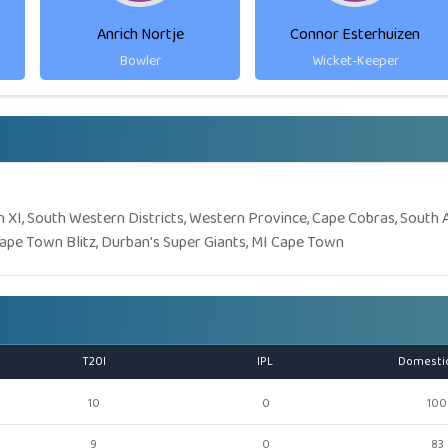
Anrich Nortje
Connor Esterhuizen
Bowler
Wicket-Keeper
ion XI, South Western Districts, Western Province, Cape Cobras, South 
Cape Town Blitz, Durban's Super Giants, MI Cape Town
T20I
IPL
Domesti
10
0
100
9
0
83