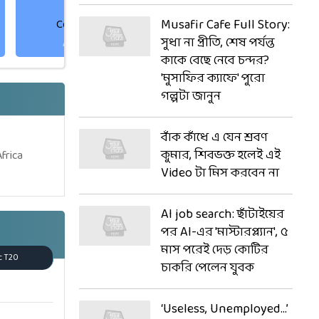
Musafir Cafe Full Story:
Corbin Bosch
David Miller
সুধা না প্রীতি, শেষ পর্যন্ত
All-Rounder
Batter
কাকে বেছে নেবে চন্দর?
'মুসাফির ক্যাফে' পুরো
গল্পটা জানুন
বাঁক কাঁধে এ যেন শ্রবণ
কুমার, শিবভক্ত হলেই এই
Africa
Video টা মিস করবেন না
AI job search: ছাঁটাইয়ের
পর AI-এর 'মাস্টারপ্ল্যান', ৫
মাস পরেই দেড় কোটির
c T20
চাকরি পেলেন যুবক
‘Useless, Unemployed…’