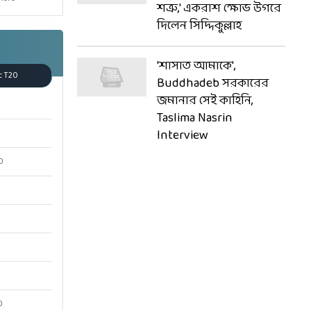
শত্রু,' একরাশ ক্ষোভ উগরে
দিলেন সিদ্দিকুল্লাহ
'শাসাত আমাকে',
c T20
Buddhadeb সরকারের
জমানার সেই কাহিনি,
Taslima Nasrin
Interview
0
0