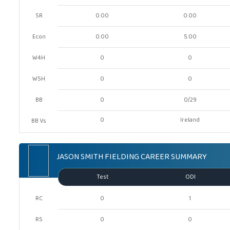
SR
0.00
0.00
Econ
0.00
5.00
W4H
0
0
W5H
0
0
BB
0
0/29
0
Ireland
BB Vs
JASON SMITH FIELDING CAREER SUMMARY
Test
ODI
RC
0
1
RS
0
0