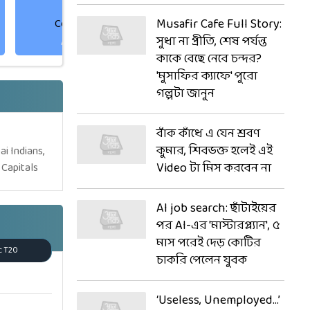
Musafir Cafe Full Story:
Corbin Bosch
David Miller
সুধা না প্রীতি, শেষ পর্যন্ত
All-Rounder
Batter
কাকে বেছে নেবে চন্দর?
'মুসাফির ক্যাফে' পুরো
গল্পটা জানুন
বাঁক কাঁধে এ যেন শ্রবণ
কুমার, শিবভক্ত হলেই এই
ai Indians,
Video টা মিস করবেন না
 Capitals
AI job search: ছাঁটাইয়ের
পর AI-এর 'মাস্টারপ্ল্যান', ৫
মাস পরেই দেড় কোটির
c T20
চাকরি পেলেন যুবক
‘Useless, Unemployed…’