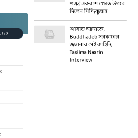
শত্রু,' একরাশ ক্ষোভ উগরে
দিলেন সিদ্দিকুল্লাহ
'শাসাত আমাকে',
c T20
Buddhadeb সরকারের
জমানার সেই কাহিনি,
Taslima Nasrin
Interview
00
2
0