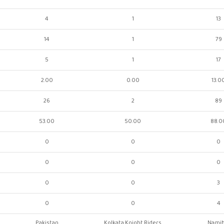
4
1
13
14
1
79
5
1
17
2.00
0.00
13.0
26
2
89
53.00
50.00
88.0
0
0
0
0
0
0
0
0
3
0
0
4
Pakistan
Kolkata Knight Riders
Namib