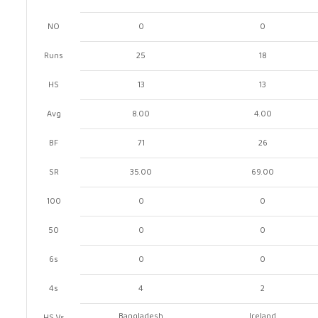
NO
0
0
Runs
25
18
HS
13
13
Avg
8.00
4.00
BF
71
26
SR
35.00
69.00
100
0
0
50
0
0
6s
0
0
4s
4
2
Bangladesh
Ireland