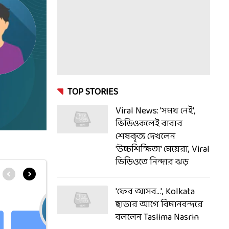
TOP STORIES
Viral News: 'সময় নেই',
ভিডিওকলেই বাবার
শেষকৃত্য দেখলেন
'উচ্চশিক্ষিতা' মেয়েরা, Viral
ভিডিওতে নিন্দার ঝড়
'ফের আসব...', Kolkata
ছাড়ার আগে বিমানবন্দরে
বললেন Taslima Nasrin