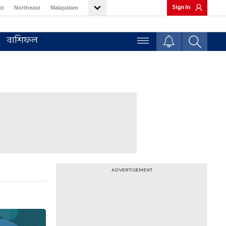
Sign In
st
Northeast
Malayalam
রাশিফল
ADVERTISEMENT