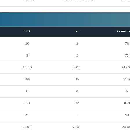
T20I
IPL
Domesti
20
2
76
19
2
73
64.00
6.00
242.
389
36
145
0
0
5
623
72
1871
24
1
93
25.00
72.00
20.0