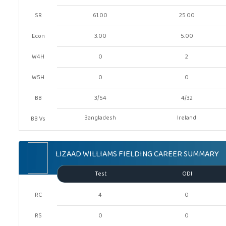
SR
61.00
25.00
Econ
3.00
5.00
W4H
0
2
W5H
0
0
BB
3/54
4/32
Bangladesh
Ireland
BB Vs
LIZAAD WILLIAMS FIELDING CAREER SUMMARY
Test
ODI
RC
4
0
RS
0
0