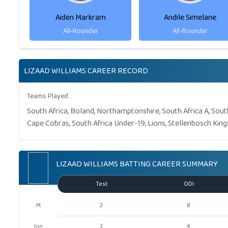
Aiden Markram
Andile Simelane
All-Rounder
All-Rounder
LIZAAD WILLIAMS CAREER RECORD
Teams Played
South Africa, Boland, Northamptonshire, South Africa A, South
Cape Cobras, South Africa Under-19, Lions, Stellenbosch Kings
LIZAAD WILLIAMS BATTING CAREER SUMMARY
Test
ODI
M
2
8
Inn
3
4