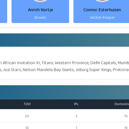
Anrich Nortje
Connor Esterhuizen
Bowler
Wicket-Keeper
 African Invitation XI, Titans, Western Province, Delhi Capitals, Mumb
, Jozi Stars, Nelson Mandela Bay Giants, Joburg Super Kings, Pretoria
T20I
IPL
Domesti
20
2
76
10
1
19