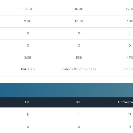
16.00
36.00
15.0
9.00
12.00
7.0
0
0
3
0
0
0
3/35
1/38
4/13
Pakistan
Kolkata Knight Riders
Limpo
T20I
IPL
Domesti
5
1
17
0
0
0