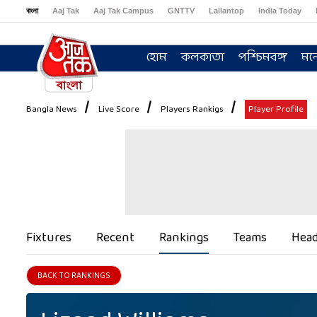
বাংলা
Aaj Tak
Aaj Tak Campus
GNTTV
Lallantop
India Today
Sports Tak
Crime Tak
Astro Tak
Gaming
Brides Today
Ishq FM
হোম
কলকাতা
পশ্চিমবঙ্গ
মন
Bangla News
Live Score
Players Rankigs
Player Profile
Fixtures
Recent
Rankings
Teams
Head
BACK TO RANKINGS