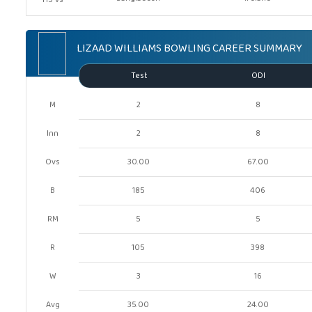
HS Vs
LIZAAD WILLIAMS BOWLING CAREER SUMMARY
Test
ODI
M
2
8
Inn
2
8
Ovs
30.00
67.00
B
185
406
RM
5
5
R
105
398
W
3
16
Avg
35.00
24.00