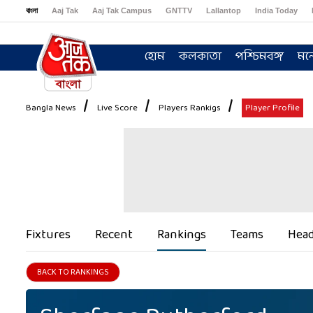
বাংলা
Aaj Tak
Aaj Tak Campus
GNTTV
Lallantop
India Today
Sports Tak
Crime Tak
Astro Tak
Gaming
Brides Today
Ishq FM
হোম
কলকাতা
পশ্চিমবঙ্গ
মন
Bangla News
Live Score
Players Rankigs
Player Profile
Fixtures
Recent
Rankings
Teams
Head
BACK TO RANKINGS