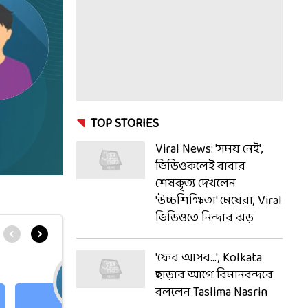
TOP STORIES
Viral News: 'সময় নেই',
ভিডিওকলেই বাবার
শেষকৃত্য দেখলেন
'উচ্চশিক্ষিতা' মেয়েরা, Viral
ভিডিওতে নিন্দার ঝড়
'ফের আসব...', Kolkata
ছাড়ার আগে বিমানবন্দরে
বললেন Taslima Nasrin