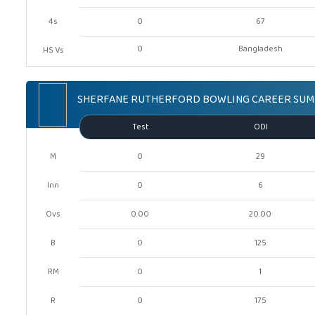
4s
0
67
0
Bangladesh
HS Vs
SHERFANE RUTHERFORD BOWLING CAREER SU
Test
ODI
M
0
29
Inn
0
6
Ovs
0.00
20.00
B
0
125
RM
0
1
R
0
175