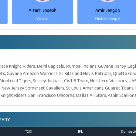
Alzarri Joseph
Amir Jangoo
Bowler
Wicket-Keeper
kata Knight Riders, Delhi Capitals, Mumbai Indians, Guyana Harpy Eag
ts, Guyana Amazon Warriors, St Kitts and Nevis Patriots, Quetta Glad
 Montreal Tigers, Surrey Jaguars, CWI B Team, Northern Warriors, UAE
 New Jersey Somerset Cavaliers, St Louis Americans, Gujarat Titans, 
Knight Riders, San Francisco Unicorns, Dallas All Stars, Aspin Stallion
MARY
T20I
IPL
Domesti