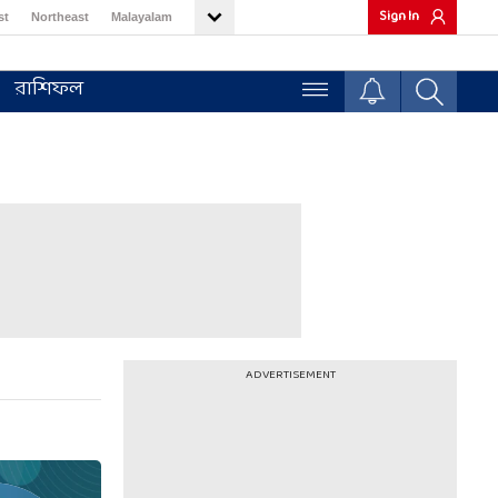
Sign In
st
Northeast
Malayalam
রাশিফল
ADVERTISEMENT