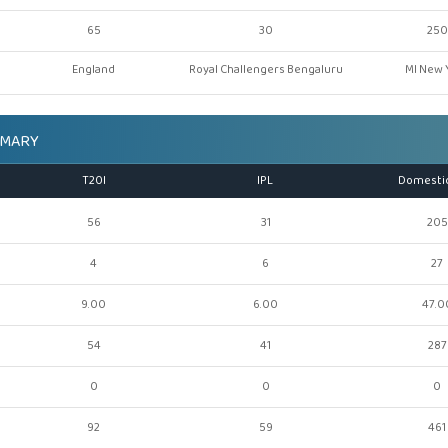
65
30
250
England
Royal Challengers Bengaluru
MI New 
MMARY
T20I
IPL
Domesti
56
31
205
4
6
27
9.00
6.00
47.0
54
41
287
0
0
0
92
59
461