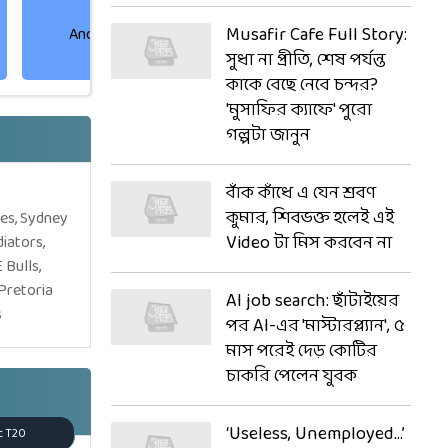
Anderson Phillip
Brandon King
Musafir Cafe Full Story:
Bowler
Batter
সুধা না প্রীতি, শেষ পর্যন্ত
কাকে বেছে নেবে চন্দর?
'মুসাফির ক্যাফে' পুরো
গল্পটা জানুন
বাঁক কাঁধে এ যেন শ্রবণ
les, Sydney
কুমার, শিবভক্ত হলেই এই
iators,
 Bulls,
Video টা মিস করবেন না
Pretoria
s
AI job search: ছাঁটাইয়ের
পর AI-এর 'মাস্টারপ্ল্যান', ৫
মাস পরেই দেড় কোটির
চাকরি পেলেন যুবক
c T20