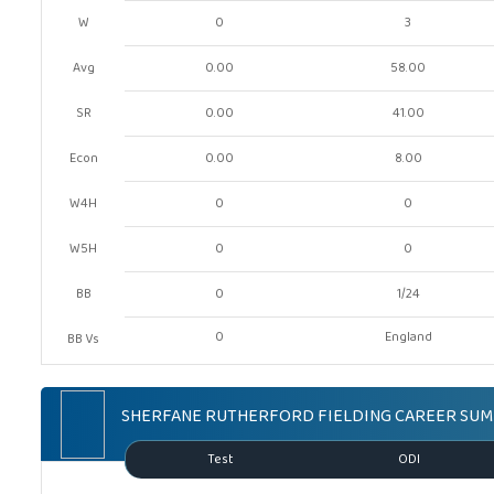
W
0
3
Avg
0.00
58.00
SR
0.00
41.00
Econ
0.00
8.00
W4H
0
0
W5H
0
0
BB
0
1/24
0
England
BB Vs
SHERFANE RUTHERFORD FIELDING CAREER SU
Test
ODI