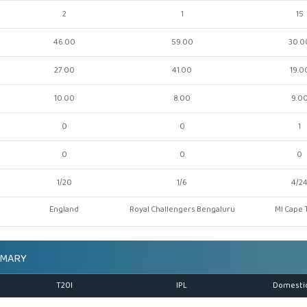
2
1
15
46.00
59.00
30.0
27.00
41.00
19.0
10.00
8.00
9.0
0
0
1
0
0
0
1/20
1/6
4/2
England
Royal Challengers Bengaluru
MI Cape
MMARY
T20I
IPL
Domesti