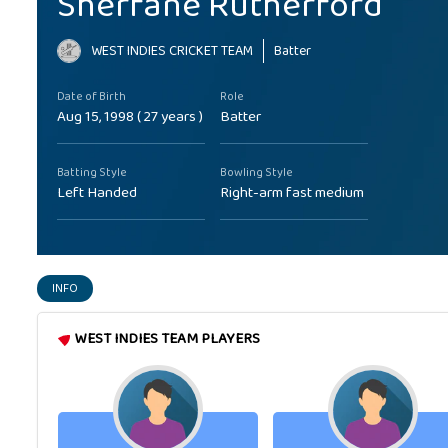
Sherfane Rutherford
WEST INDIES CRICKET TEAM
Batter
Date of Birth
Role
Aug 15, 1998 ( 27 years )
Batter
Batting Style
Bowling Style
Left Handed
Right-arm fast medium
INFO
WEST INDIES TEAM PLAYERS