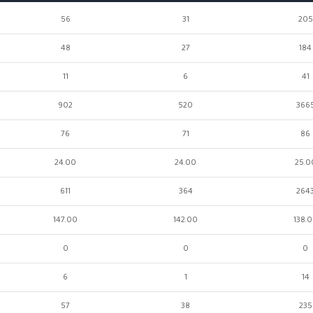
56
31
205
48
27
184
11
6
41
902
520
366
76
71
86
24.00
24.00
25.0
611
364
264
147.00
142.00
138.
0
0
0
6
1
14
57
38
235