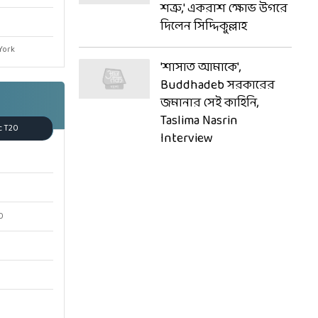
Taslima Nasrin: 'তসলিমা
আল্লাহর শত্রু, প্রিয় নবীর
শত্রু,' একরাশ ক্ষোভ উগরে
York
দিলেন সিদ্দিকুল্লাহ
'শাসাত আমাকে',
Buddhadeb সরকারের
c T20
জমানার সেই কাহিনি,
Taslima Nasrin
Interview
0