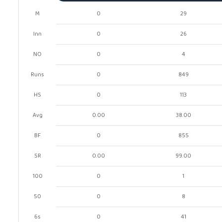
M
0
29
Inn
0
26
NO
0
4
Runs
0
849
HS
0
113
Avg
0.00
38.00
BF
0
855
SR
0.00
99.00
100
0
1
50
0
8
6s
0
41