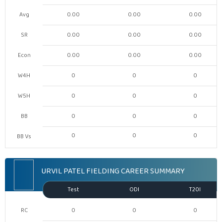
Avg
0.00
0.00
0.00
SR
0.00
0.00
0.00
Econ
0.00
0.00
0.00
W4H
0
0
0
W5H
0
0
0
BB
0
0
0
0
0
0
BB Vs
URVIL PATEL FIELDING CAREER SUMMARY
Test
ODI
T20I
RC
0
0
0