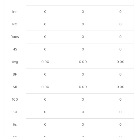
Inn
0
0
0
NO
0
0
0
Runs
0
0
0
HS
0
0
0
Avg
0.00
0.00
0.00
BF
0
0
0
SR
0.00
0.00
0.00
100
0
0
0
50
0
0
0
6s
0
0
0