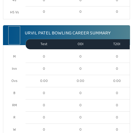
4s
0
0
0
0
0
0
HS Vs
URVIL PATEL BOWLING CAREER SUMMARY
Test
ODI
T20I
M
0
0
0
Inn
0
0
0
Ovs
0.00
0.00
0.00
B
0
0
0
RM
0
0
0
R
0
0
0
W
0
0
0