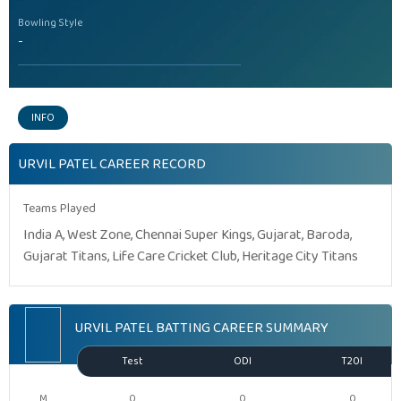
Bowling Style
-
INFO
URVIL PATEL CAREER RECORD
Teams Played
India A, West Zone, Chennai Super Kings, Gujarat, Baroda,
Gujarat Titans, Life Care Cricket Club, Heritage City Titans
URVIL PATEL BATTING CAREER SUMMARY
Test
ODI
T20I
M
0
0
0