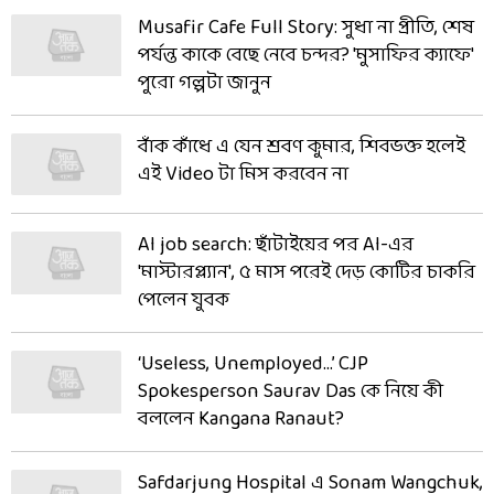
Musafir Cafe Full Story: সুধা না প্রীতি, শেষ
পর্যন্ত কাকে বেছে নেবে চন্দর? 'মুসাফির ক্যাফে'
পুরো গল্পটা জানুন
বাঁক কাঁধে এ যেন শ্রবণ কুমার, শিবভক্ত হলেই
এই Video টা মিস করবেন না
AI job search: ছাঁটাইয়ের পর AI-এর
'মাস্টারপ্ল্যান', ৫ মাস পরেই দেড় কোটির চাকরি
পেলেন যুবক
‘Useless, Unemployed…’ CJP
Spokesperson Saurav Das কে নিয়ে কী
বললেন Kangana Ranaut?
Safdarjung Hospital এ Sonam Wangchuk,