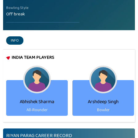
Bowling Style
Off break
INFO
INDIA TEAM PLAYERS
Abhishek Sharma
Arshdeep Singh
All-Rounder
Bowler
RIYAN PARAG CAREER RECORD