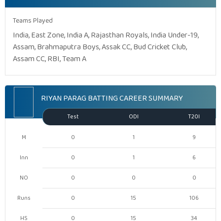
Teams Played
India, East Zone, India A, Rajasthan Royals, India Under-19,
Assam, Brahmaputra Boys, Assak CC, Bud Cricket Club,
Assam CC, RBI, Team A
RIYAN PARAG BATTING CAREER SUMMARY
Test
ODI
T20I
M
0
1
9
Inn
0
1
6
NO
0
0
0
Runs
0
15
106
HS
0
15
34