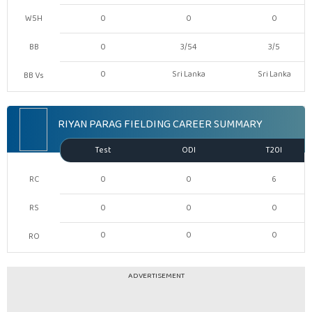
W5H
0
0
0
BB
0
3/54
3/5
0
Sri Lanka
Sri Lanka
BB Vs
RIYAN PARAG FIELDING CAREER SUMMARY
Test
ODI
T20I
RC
0
0
6
RS
0
0
0
0
0
0
RO
ADVERTISEMENT