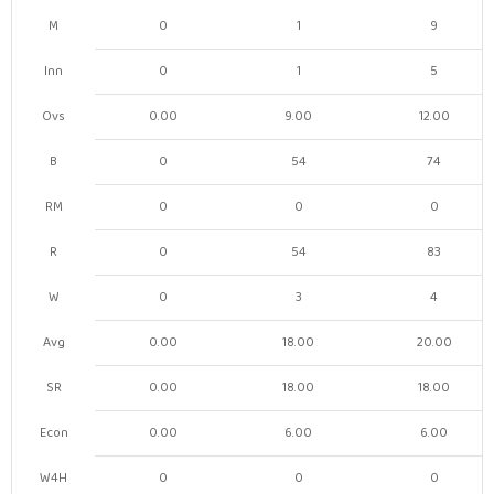
M
0
1
9
Inn
0
1
5
Ovs
0.00
9.00
12.00
B
0
54
74
RM
0
0
0
R
0
54
83
W
0
3
4
Avg
0.00
18.00
20.00
SR
0.00
18.00
18.00
Econ
0.00
6.00
6.00
W4H
0
0
0