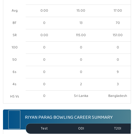
Avg
0.00
15.00
17.00
BF
0
13
70
SR
0.00
115.00
151.00
100
0
0
0
50
0
0
0
6s
0
0
9
4s
0
2
3
0
Sri Lanka
Bangladesh
HS Vs
RIYAN PARAG BOWLING CAREER SUMMARY
Test
ODI
T20I