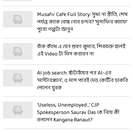
Musafir Cafe Full Story: সুধা না প্রীতি, শেষ
পর্যন্ত কাকে বেছে নেবে চন্দর? 'মুসাফির ক্যাফে'
পুরো গল্পটা জানুন
বাঁক কাঁধে এ যেন শ্রবণ কুমার, শিবভক্ত হলেই
এই Video টা মিস করবেন না
AI job search: ছাঁটাইয়ের পর AI-এর
'মাস্টারপ্ল্যান', ৫ মাস পরেই দেড় কোটির চাকরি
পেলেন যুবক
‘Useless, Unemployed…’ CJP
Spokesperson Saurav Das কে নিয়ে কী
বললেন Kangana Ranaut?