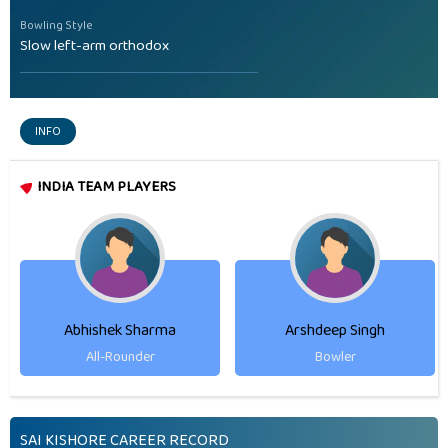
Bowling Style
Slow left-arm orthodox
INFO
INDIA TEAM PLAYERS
Abhishek Sharma
Arshdeep Singh
All-Rounder
Bowler
SAI KISHORE CAREER RECORD