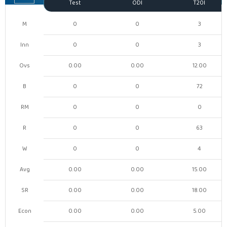
Test
ODI
T20I
M
0
0
3
Inn
0
0
3
Ovs
0.00
0.00
12.00
B
0
0
72
RM
0
0
0
R
0
0
63
W
0
0
4
Avg
0.00
0.00
15.00
SR
0.00
0.00
18.00
Econ
0.00
0.00
5.00