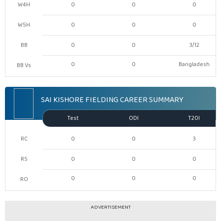
W4H
0
0
0
W5H
0
0
0
BB
0
0
3/12
0
0
Bangladesh
BB Vs
SAI KISHORE FIELDING CAREER SUMMARY
Test
ODI
T20I
RC
0
0
3
RS
0
0
0
0
0
0
RO
ADVERTISEMENT