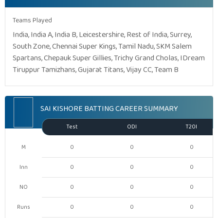
Teams Played
India, India A, India B, Leicestershire, Rest of India, Surrey,
South Zone, Chennai Super Kings, Tamil Nadu, SKM Salem
Spartans, Chepauk Super Gillies, Trichy Grand Cholas, IDream
Tiruppur Tamizhans, Gujarat Titans, Vijay CC, Team B
SAI KISHORE BATTING CAREER SUMMARY
Test
ODI
T20I
M
0
0
0
Inn
0
0
0
NO
0
0
0
Runs
0
0
0