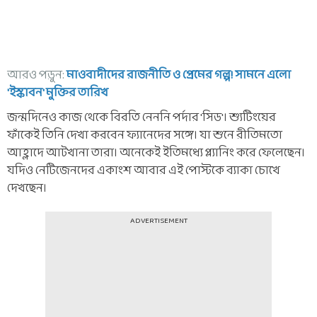
আরও পড়ুন:
মাওবাদীদের রাজনীতি ও প্রেমের গল্প! সামনে এলো
'ইস্কাবন' মুক্তির তারিখ
জন্মদিনেও কাজ থেকে বিরতি নেননি পর্দার 'সিড'। শ্যুটিংয়ের
ফাঁকেই তিনি দেখা করবেন ফ্যানেদের সঙ্গে। যা শুনে রীতিমতো
আহ্লাদে আটখানা তারা। অনেকেই ইতিমধ্যে প্ল্যানিং করে ফেলেছেন।
যদিও নেটিজেনদের একাংশ আবার এই পোস্টকে ব্যাকা চোখে
দেখছেন।
ADVERTISEMENT