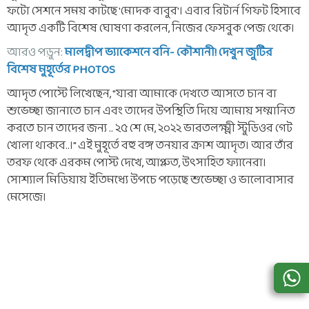
ফটো সেশনে সময় কাটছে 'মোদক বাবুর'। এবার রিটার্ন গিফট হিসাবে
আদৃত একটি বিশেষ ঘোষণা করলেন, নিজের ফেসবুক পেজ থেকে।
আরও পড়ুন:
মালদ্বীপ ভ্যাকেশনে বনি- কৌশানী! দেখুন জুটির
বিশেষ মুহূর্তের PHOTOS
আদৃত পোস্টে লিখেছেন, "যারা আমাকে দেখতে আসতে চান বা
শুভেচ্ছা জানাতে চান এবং তাদের উপস্থিতি দিয়ে আমায় সম্মানিত
করতে চান তাদের জন্য .. ২৫ শে মে, ২০২২ ভারতলক্ষ্মী স্টুডিওর গেট
খোলা থাকবে..।" এই মুহূর্তে বহু বঙ্গ তনয়ার ক্রাশ আদৃত। আর তাঁর
তরফ থেকে এরকম পোস্ট দেখে, আপ্লুত, উৎসাহিত ফ্যানেরা।
সোশ্যাল মিডিয়ায় ইতিমধ্যে উপচে পড়েছে শুভেচ্ছা ও ভালোবাসার
মেসেজে।