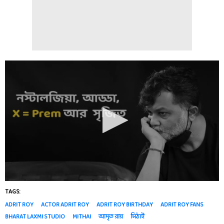
TAGS:
ADRIT ROY
ACTOR ADRIT ROY
ADRIT ROY BIRTHDAY
ADRIT ROY FANS
BHARAT LAXMI STUDIO
MITHAI
আদৃত রায়
মিঠাই