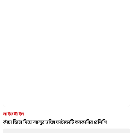
লাইফস্টাইল
কাঁচা জিরে দিয়ে আলুর মস্তি! ফাটাফাটি তরকারির রেসিপি