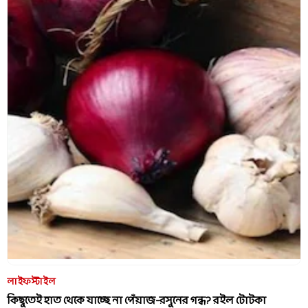
লাইফস্টাইল
কিছুতেই হাত থেকে যাচ্ছে না পেঁয়াজ-রসুনের গন্ধ? রইল টোটকা