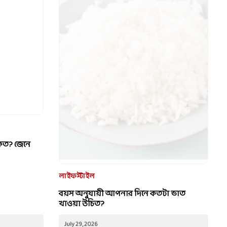
কত? জেনে
লাইফস্টাইল