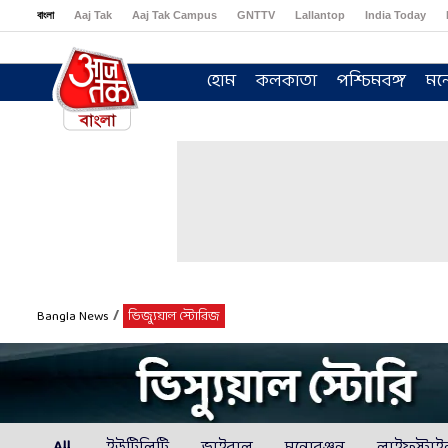
বাংলা
Aaj Tak
Aaj Tak Campus
GNTTV
Lallantop
India Today
Sports Tak
Crime Tak
Astro Tak
Gaming
Brides Today
Ishq FM
হোম
কলকাতা
পশ্চিমবঙ্গ
মন
/
Bangla News
ভিজ্যুয়াল স্টোরিজ
All
ইউটিলিটি
ভাইরাল
মনোরঞ্জন
লাইফস্টা