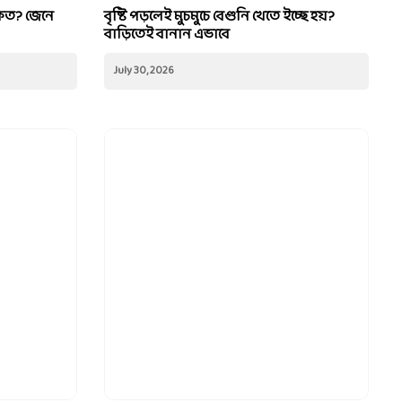
কত? জেনে
বৃষ্টি পড়লেই মুচমুচে বেগুনি খেতে ইচ্ছে হয়?
বাড়িতেই বানান এভাবে
July 30, 2026