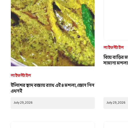
লাইফস্টাইল
বিয়ে বাড়ির
সামান্য মশল