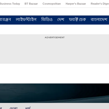
Business Today
BT Bazaar
Cosmopolitan
Harper's Bazaar
Reader’s Dige
োরঞ্জন
লাইফস্টাইল
ভিডিও
দেশ
ফ্যাক্ট চেক
বাংলাদেশ
ADVERTISEMENT
ইল
খেলা
ধর্ম