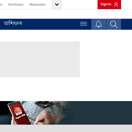
Sign In
st
Northeast
Malayalam
রাশিফল