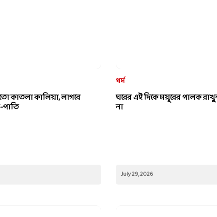
ধর্ম
 মতো কাতলা কালিয়া, লাগবে
ঘরের এই দিকে ময়ূরের পালক রাখু
া-পাতি
না