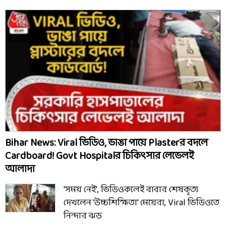
Bihar News: Viral ভিডিও, ভাঙা পায়ে Plasterর বদলে
Cardboard! Govt Hospitalর চিকিৎসার লেভেলই
আলাদা
'সময় নেই', ভিডিওকলেই বাবার শেষকৃত্য
দেখলেন 'উচ্চশিক্ষিতা' মেয়েরা, Viral ভিডিওতে
নিন্দার ঝড়