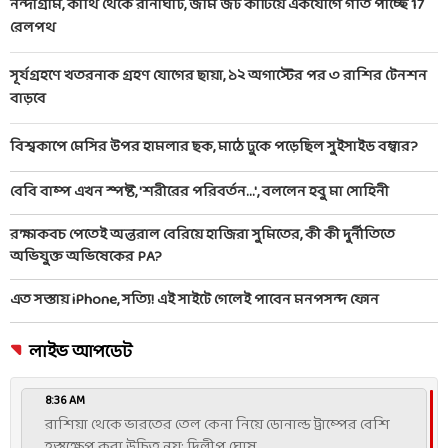
নন্দীগ্রাম, কাঁথি থেকে রানাঘাট, জমি জট কাটিয়ে একযোগে গতি পাচ্ছে 17
রেলপথ
সূর্যগ্রহণে খতরনাক গ্রহণ যোগের ছায়া, ১২ অগাস্টের পর ৩ রাশির টেনশন
বাড়বে
বিশ্বকাপে মেসির উপর হামলার ছক, মাঠে ঢুকে পড়েছিল সুইসাইড বম্বার?
বেবি বাম্প এখন স্পষ্ট, 'শরীরের পরিবর্তন...', বললেন হবু মা সোহিনী
রক্ষাকবচ পেতেই অন্তরাল বেরিয়ে হাজিরা সুমিতের, কী কী দুর্নীতিতে
অভিযুক্ত অভিষেকের PA?
এত সস্তায় iPhone, সত্যি! এই সাইটে গেলেই পাবেন মনপসন্দ ফোন
লাইভ আপডেট
8:36 AM
রাশিয়া থেকে ভারতের তেল কেনা নিয়ে ডোনাল্ড ট্রাম্পের বেশি
হস্তক্ষেপ করা উচিত নয়: দিলীপ ঘোষ