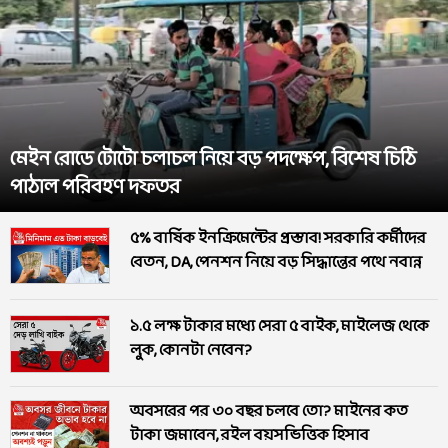
মেইন রোডে টোটো চলাচল নিয়ে বড় পদক্ষেপ, বিশেষ চিঠি
পাঠাল পরিবহণ দফতর
৫% বার্ষিক ইনক্রিমেন্টের প্রস্তাব! সরকারি কর্মীদের
বেতন, DA, পেনশন নিয়ে বড় সিদ্ধান্তের পথে নবান্ন
১.৫ লক্ষ টাকার মধ্যে সেরা ৫ বাইক, মাইলেজ থেকে
লুক, কোনটা নেবেন?
অবসরের পর ৩০ বছর চলবে তো? মাইনের কত
টাকা জমাবেন, রইল বয়সভিত্তিক হিসাব