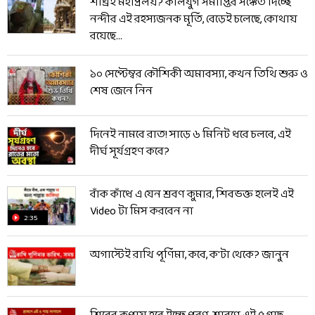
শীঘ্রই মহাপ্রলয়? কলিযুগ সমাপ্তির সঙ্কেত দিচ্ছে
নন্দীর এই রহস্যজনক মূর্তি, বেড়েই চলেছে, কোথায়
রয়েছে...
১০ সেপ্টেম্বর কৌশিকী অমাবস্যা, কখন তিথি শুরু ও
শেষ জেনে নিন
দিনেই নামবে রাত! সাড়ে ৬ মিনিট ধরে চলবে, এই
দীর্ঘ সূর্যগ্রহণ কবে?
বাঁক কাঁধে এ যেন শ্রবণ কুমার, শিবভক্ত হলেই এই
Video টা মিস করবেন না
2:35
অগাস্টেই রাখি পূর্ণিমা, কবে, ক'টা থেকে? জানুন