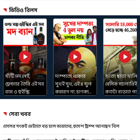
ভিডিও রিলস
খাঁটি মদ নেই,
দাম্পত্যে থাকবে
ভাতা ছাড়া খালি
ফ্লেভারে তৈরি এই সব
সুখই সুখ, এই ৪ ভুল
বেসিক স্যালারিই
রাম ও হুইস্কি
করবেন না: চাণক্য
কতটা বাড়তে পার
নীতি
কেন্দ্রীয় কর্মীদের,
পুরো গণিত
সেরা খবর
তেলের সংকট মেটাতে বড় চাল ভারতের, হতাশ ট্রাম্প আনছেন বিল