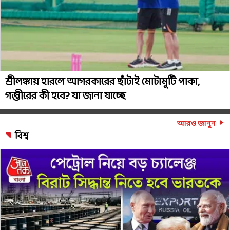
শ্রীলঙ্কায় হারলে আগরকারের ছাঁটাই মোটামুটি পাকা,
গম্ভীরের কী হবে? যা জানা যাচ্ছে
আরও জানুন
বিশ্ব