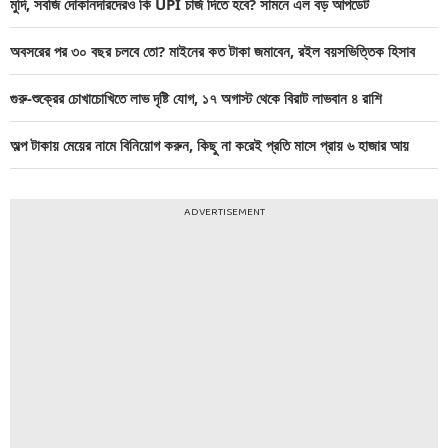
মুদি, সবজি দোকানদারদেরও কি UPI চার্জ দিতে হবে? সামনে এল বড় আপডেট
অবসরের পর ৩০ বছর চলবে তো? মাইনের কত টাকা জমাবেন, রইল বয়সভিত্তিক হিসাব
গুরু-শুক্রের চোখাচোখিতে লাভ দৃষ্টি যোগ, ১৭ অগাস্ট থেকে বিরাট লাভবান ৪ রাশি
অল্প টাকায় মেয়ের নামে বিনিয়োগ করুন, কিছু না করেই প্রতি মাসে প্রায় ৬ হাজার আয়
ADVERTISEMENT