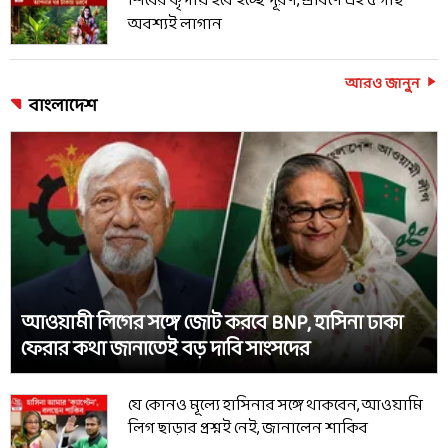
শিবের কৃপায় হবে ইচ্ছে পূরণ, শ্রাবণে এই ৫ গাছ
অবশ্যই লাগান
আরও জানুন
বাংলাদেশ
আওয়ামী লিগের সঙ্গে জোট করবে BNP, হাসিনা ঢাকা
ফেরার কথা জানাতেই বড় দাবি সাংসদের
যে কোনও মূল্যে হাসিনার সঙ্গে থাকবেন, আওয়ামি
লিগ ছাড়ার প্রশ্নই নেই, জানালেন শাকিব