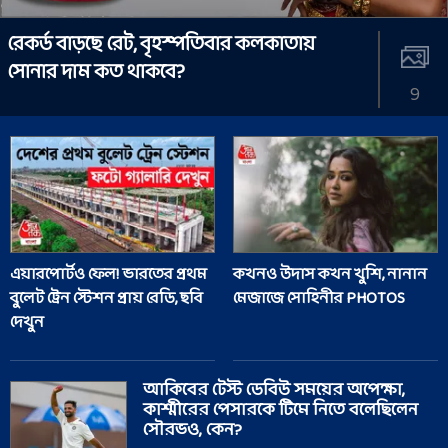
রেকর্ড বাড়ছে রেট, বৃহস্পতিবার কলকাতায়
সোনার দাম কত থাকবে?
9
এয়ারপোর্টও ফেল! ভারতের প্রথম
কখনও উদাস কখন খুশি, নানান
বুলেট ট্রেন স্টেশন প্রায় রেডি, ছবি
মেজাজে সোহিনীর PHOTOS
দেখুন
আকিবের টেস্ট ডেবিউ সময়ের অপেক্ষা,
কাশ্মীরের পেসারকে টিমে নিতে বলেছিলেন
সৌরভও, কেন?