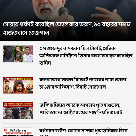
গোয়ায় ধর্ষণই করেছিল তেহলকার তরুণ, ১০ বছরের সশ্রম
হাজতবাসে তেজপাল
CM শুভেন্দুর বাসভবন ছিল টার্গেট, প্রেমিকা
অর্পিতাকে হানিট্র্যাপ হিসেবে ব্যবহারের ছক কষেছিল
হামিম
কলকাতায় লরেন্স বিষ্ণোই গ্যাংয়ের নামে তোলা
চাওয়ার অভিযোগ, বিরাট শোরগোল
জঙ্গি হামিমের আরেক শাগরেদ ধৃত হাওড়ায়,
পাকিস্তানের ভাট্টিগ্যাংয়ের সঙ্গে নিয়মিত চ্যাট
বর্ধমানে জইশ-যোগের সন্দেহে ধৃত হামিমের জিম