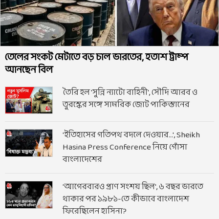
তেলের সংকট মেটাতে বড় চাল ভারতের, হতাশ ট্রাম্প
আনছেন বিল
তৈরি হল 'সুন্নি ন্যাটো বাহিনী', সৌদি আরব ও
তুরস্কের সঙ্গে সামরিক জোট পাকিস্তানের
'ইতিহাসের গতিপথ বদলে দেওয়ার...', Sheikh
Hasina Press Conference নিয়ে গোঁসা
বাংলাদেশের
'আগেরবারও প্রাণ সংশয় ছিল', ৬ বছর ভারতে
থাকার পর ১৯৮১-তে কীভাবে বাংলাদেশ
ফিরেছিলেন হাসিনা?