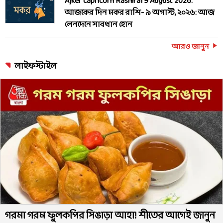
Ajker capricorn Rashifal 9 August 2026:
আজকের দিন মকর রাশি- ৯ অগাস্ট, ২০২৬: আজ
লেনদেনে সাবধান হোন
আরও জানুন
লাইফস্টাইল
গরমা গরম ফুলকপির সিঙাড়া আহা! শীতের আগেই জানুন