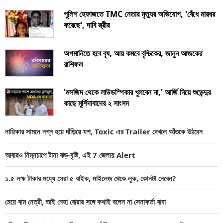
পুলিশ হেফাজতে TMC নেতার মৃত্যুর অভিযোগ, 'বেঁধে মারধর
করেছে', দাবি স্ত্রীর
অপমানিতে হবে বৃষ, আয় কমবে বৃশ্চিকের, জানুন আজকের
রাশিফল
'মসজিদ থেকে লাউডস্পিকার খুলবেন না,' আর্জি নিয়ে শুভেন্দুর
কাছে মুর্শিদাবাদের ২ সাংসদ
নায়িকার সামনে নগ্ন হয়ে দাঁড়িয়ে যশ, Toxic এর Trailer দেখলে আঁতকে উঠবেন
আবারও নিম্নচাপে টানা ঝড়-বৃষ্টি, এই 7 জেলায় Alert
১.৫ লক্ষ টাকার মধ্যে সেরা ৫ বাইক, মাইলেজ থেকে লুক, কোনটা নেবেন?
মেয়ে বাম নেত্রী, তাই নেহা বোরার সঙ্গে কথাই বলেন না সেনাকর্তা বাবা