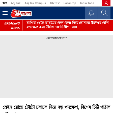
বাংলা
Aaj Tak
Aaj Tak Campus
GNTTV
Lallantop
India Today
Business
রাশিয়া থেকে ভারতের তেল কেনা নিয়ে ডোনাল্ড ট্রাম্পের বেশি
BREAKING
হস্তক্ষেপ করা উচিত নয়: দিলীপ ঘোষ
NEWS
ADVERTISEMENT
মেইন রোডে টোটো চলাচল নিয়ে বড় পদক্ষেপ, বিশেষ চিঠি পাঠাল