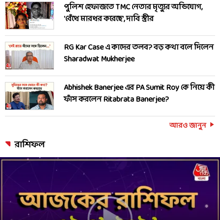
পুলিশ হেফাজতে TMC নেতার মৃত্যুর অভিযোগ,
'বেঁধে মারধর করেছে', দাবি স্ত্রীর
RG Kar Case এ কাদের তলব? বড় কথা বলে দিলেন
Sharadwat Mukherjee
Abhishek Banerjee এর PA Sumit Roy কে নিয়ে কী
ফাঁস করলেন Ritabrata Banerjee?
আরও জানুন
রাশিফল