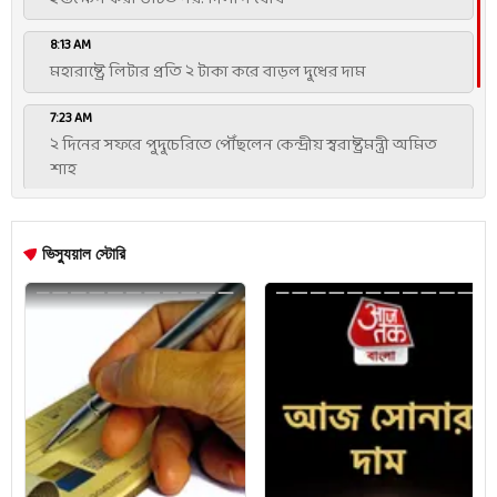
8:13 AM
মহারাষ্ট্রে লিটার প্রতি ২ টাকা করে বাড়ল দুধের দাম
7:23 AM
২ দিনের সফরে পুদুচেরিতে পৌঁছলেন কেন্দ্রীয় স্বরাষ্ট্রমন্ত্রী অমিত
শাহ
7:07 AM
অসমে বন্যার জেরে মৃতের সংখ্যা বেড়ে ৯৯
6:39 AM
GEN Z আমাদের সন্তান, বিক্ষোভের সময় কিছু লোক তাঁদের ভুল
পথে চালিত করেছে: ধর্মেন্দ্র প্রধান