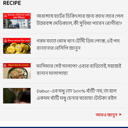
RECIPE
অবশেষে হার্টের চিকিৎসার জন্য ক্যাথ ল্যাব পেল
উত্তরবঙ্গ মেডিক্যাল, কী সুবিধা পাবেন রোগীরা?
গরম ভাতে মেখে খান টেস্টি ডিম পোস্ত, এই পদ
বানানোর রেসিপি জানুন
মাসিমার সেই 'মালপো' এবার বাড়িতেই, সহজেই
বানান মালপোয়া
Dabur-এর মধু তো '১০০% খাঁটি' নয়, তা হলে
একদম খাঁটি মধু চেনার ঘরোয়া টোটকা রইল
আরও জানুন