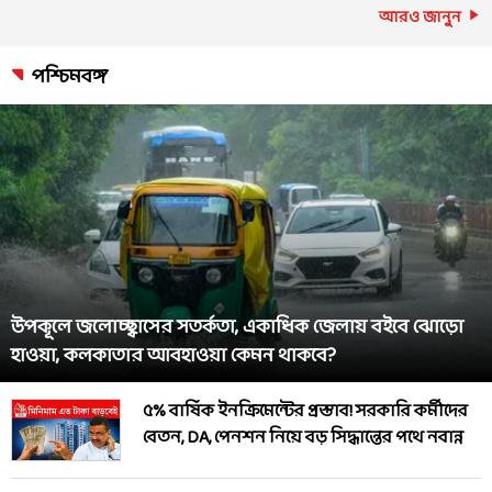
আরও জানুন
পশ্চিমবঙ্গ
উপকূলে জলোচ্ছ্বাসের সতর্কতা, একাধিক জেলায় বইবে ঝোড়ো
হাওয়া, কলকাতার আবহাওয়া কেমন থাকবে?
৫% বার্ষিক ইনক্রিমেন্টের প্রস্তাব! সরকারি কর্মীদের
বেতন, DA, পেনশন নিয়ে বড় সিদ্ধান্তের পথে নবান্ন