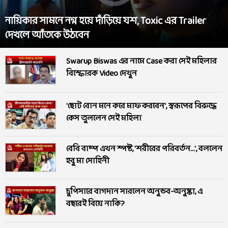
নায়িকার সামনে নগ্ন হয়ে দাঁড়িয়ে যশ, Toxic এর Trailer
দেখলে আঁতকে উঠবেন
Swarup Biswas এর নামে Case করা সেই মহিলার
বিস্ফোরক Video দেখুন
'ছোট বোন মনে করে মাফ করবেন', স্বরূপের বিরুদ্ধে
কেস তুললেন সেই মহিলা
বেবি বাম্প এখন স্পষ্ট, 'শরীরের পরিবর্তন...', বললেন
হবু মা সোহিনী
চুপিসারে বাগদান সারলেন অনুভব-অনুষ্কা, এ
বছরেই বিয়ে নাকি?