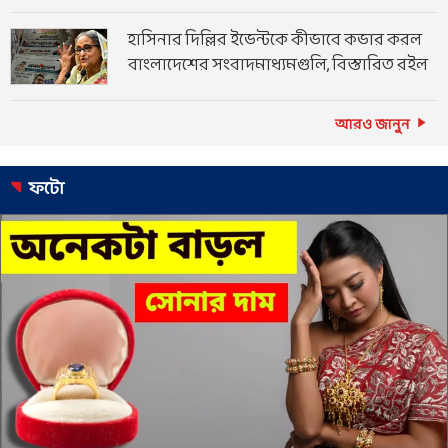
হাসিনার দিল্লির ইভেন্টকে কীভাবে কভার করল
বাংলাদেশের সংবাদমাধ্যমগুলি, বিস্তারিত রইল
আরও জানুন
ফটো