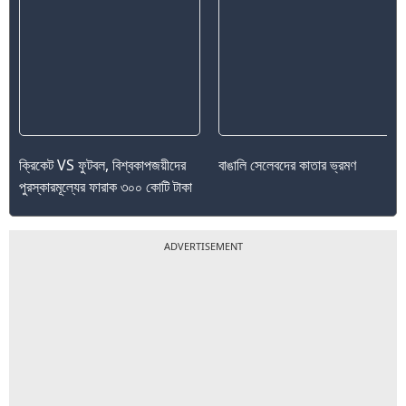
ক্রিকেট VS ফুটবল, বিশ্বকাপজয়ীদের
বাঙালি সেলেবদের কাতার ভ্রমণ
পুরস্কারমূল্যের ফারাক ৩০০ কোটি টাকা
ADVERTISEMENT