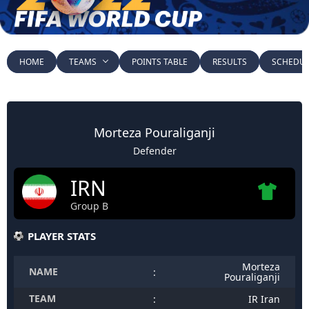
HOME
TEAMS
POINTS TABLE
RESULTS
SCHEDU
Morteza Pouraliganji
Defender
IRN
Group B
PLAYER STATS
Morteza
NAME
:
Pouraliganji
TEAM
:
IR Iran
POSITION
:
Defender