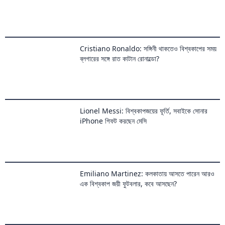
Lionel Messi: বিশ্বকাপজয়ের ফূর্তি, সবাইকে সোনার
iPhone গিফট করছেন মেসি
Emiliano Martinez: কলকাতায় আসতে পারেন আরও
এক বিশ্বকাপ জয়ী ফুটবলার, কবে আসছেন?
Narendra Modi Lionel Messi: প্রধানমন্ত্রী
মোদীকে আর্জেন্টিনার উপহার, দিলেন মেসির জার্সি