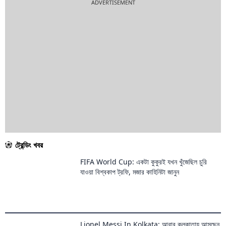
ট্রেন্ডিং খবর
FIFA World Cup: একটা কুকুরই যখন খুঁজেছিল চুরি
যাওয়া বিশ্বকাপ ট্রফি, মজার কাহিনিটা জানুন
Lionel Messi In Kolkata: আবার কলকাতায় আসছেন
মেসি, থাকবেন ৩ দিন
Najmul Hossain Shanto: ঠিক যেন মেসি,