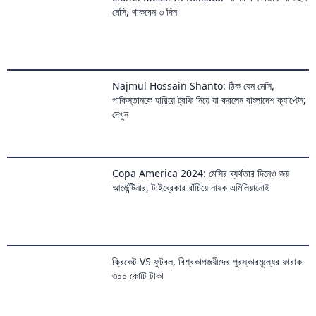
পাকিস্তানকে হারিয়ে ট্রফি নিয়ে যা করলেন বাংলাদেশ ক্যাপ্টেন;
দেখুন
Copa America 2024: মেসির ব্যর্থতার দিনেও জয়
আর্জেন্টিনার, টাইব্রেকার বাঁচিয়ে নায়ক এমিলিয়ানোই
ক্রিকেট VS ফুটবল, বিশ্বকাপজয়ীদের পুরস্কারমূল্যের ফারাক
৩০০ কোটি টাকা
নেশনস কাপে ক্রোয়েশিয়ার হার, কান্নায় ভেঙে পড়লেন সুন্দরী
মডেল