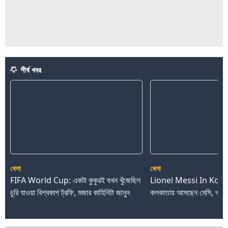
শীর্ষ খবর
খেলা
খেলা
FIFA World Cup: একটা কুকুরই যখন খুঁজেছিল
Lionel Messi In Kolka
চুরি যাওয়া বিশ্বকাপ ট্রফি, মজার কাহিনিটা জানুন
কলকাতায় আসছেন মেসি, থাকব
ADVERTISEMENT