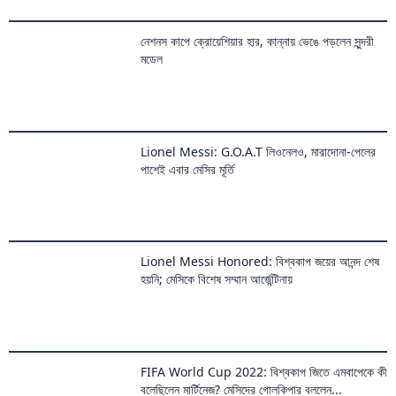
Lionel Messi: G.O.A.T লিওনেলও, মারাদোনা-পেলের
পাশেই এবার মেসির মূর্তি
Lionel Messi Honored: বিশ্বকাপ জয়ের আনন্দ শেষ
হয়নি; মেসিকে বিশেষ সম্মান আর্জেন্টিনায়
FIFA World Cup 2022: বিশ্বকাপ জিতে এমবাপেকে কী
বলেছিলেন মার্টিনেজ? মেসিদের গোলকিপার বললেন...
Cristiano Ronaldo: সঙ্গিনী থাকতেও বিশ্বকাপের সময়
ব্লগারের সঙ্গে রাত কাটান রোনাল্ডো?