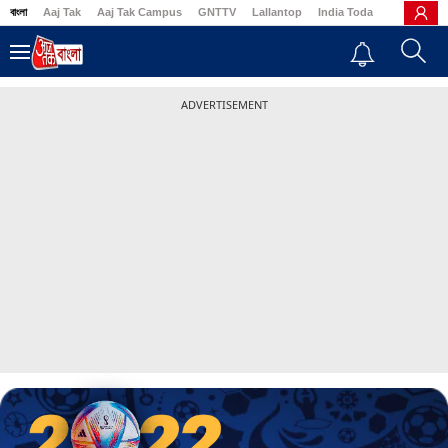
বাংলা
Aaj Tak
Aaj Tak Campus
GNTTV
Lallantop
India Today
Business
ADVERTISEMENT