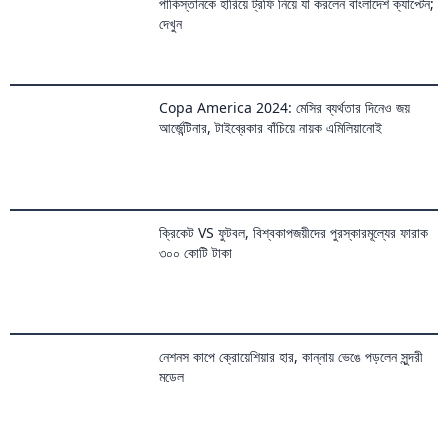
পাকিস্তানকে হারিয়ে ট্রফি নিয়ে যা করলেন বাংলাদেশ ক্যাপ্টেন;
দেখুন
Copa America 2024: মেসির ব্যর্থতার দিনেও জয়
আর্জেন্টিনার, টাইব্রেকার বাঁচিয়ে নায়ক এমিলিয়ানোই
ক্রিকেট VS ফুটবল, বিশ্বকাপজয়ীদের পুরস্কারমূল্যের ফারাক
৩০০ কোটি টাকা
নেশনস কাপে ক্রোয়েশিয়ার হার, কান্নায় ভেঙে পড়লেন সুন্দরী
মডেল