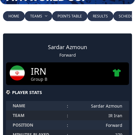
HOME
TEAMS
POINTS TABLE
RESULTS
SCHEDU
Sardar Azmoun
Forward
IRN
Group B
PLAYER STATS
NAME
:
Sardar Azmoun
TEAM
:
IR Iran
POSITION
:
Forward
MINUTES PLAYED
:
270