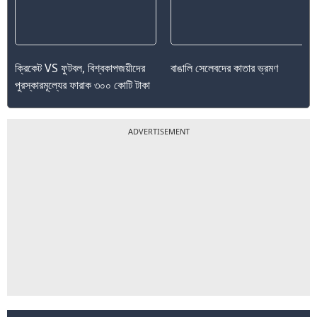
ক্রিকেট VS ফুটবল, বিশ্বকাপজয়ীদের
বাঙালি সেলেবদের কাতার ভ্রমণ
পুরস্কারমূল্যের ফারাক ৩০০ কোটি টাকা
ADVERTISEMENT